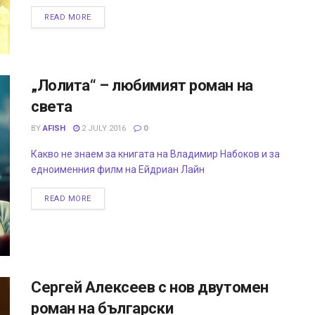
READ MORE
„Лолита“ – любимият роман на
света
BY
AFISH
2 JULY 2016
0
Какво не знаем за книгата на Владимир Набоков и за
едноименния филм на Ейдриан Лайн
READ MORE
Сергей Алексеев с нов двутомен
роман на български