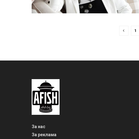
1
За нас
За реклама