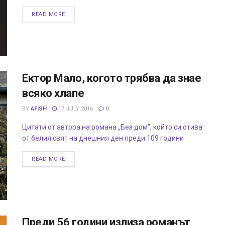
READ MORE
Ектор Мало, когото трябва да знае
всяко хлапе
BY
AFISH
17 JULY 2016
0
Цитати от автора на романа „Без дом”, който си отива
от белия свят на днешния ден преди 109 години
READ MORE
Преди 56 години излиза романът