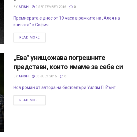
BY
AFISH
9 SEPTEMBER 2016
0
Премиерата е днес от 19 часа в рамките на „Алея на
книгата“ в София
READ MORE
„Ева“ унищожава погрешните
представи, които имаме за себе си
BY
AFISH
30 JULY 2016
0
Нов роман от автора на бестселъри Уилям П. Йънг
READ MORE