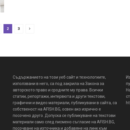
2
3
Съдържанието на този уеб сайт и технологиите,
И
използвани в него, са под закрила на Закона за
пу
авторското право и сродните му права. Всички
Н
статии, репортажи, интервюта и други текстови,
ст
графични и видео материали, публикувани в сайта, са
ht
собственост на AFISH.BG, освен ако изрично е
посочено друго. Допуска се публикуване на текстови
материали само след писмено съгласие на AFISH.BG,
посочване на източника и добавяне на линк към