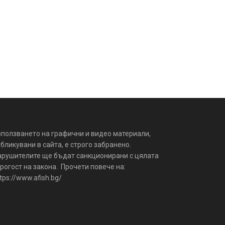
зползването на графични и видео материали,
бликувани в сайта, е строго забранено.
арушителите ще бъдат санкционирани с цялата
рогост на закона. Прочети повече на:
tps://www.afish.bg/