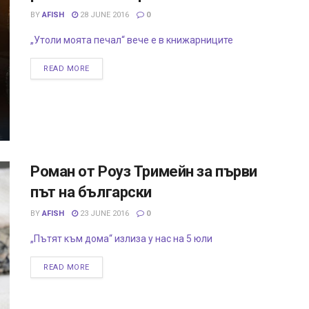
BY
AFISH
28 JUNE 2016
0
„Утоли моята печал“ вече е в книжарниците
READ MORE
Роман от Роуз Тримейн за първи
път на български
BY
AFISH
23 JUNE 2016
0
„Пътят към дома“ излиза у нас на 5 юли
READ MORE