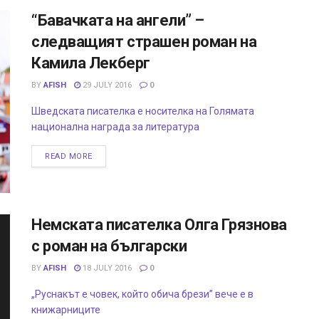
“Бавачката на ангели” –
следващият страшен роман на
Камила Лекберг
BY
AFISH
29 JULY 2016
0
Шведската писателка е носителка на Голямата
национална награда за литература
READ MORE
Немската писателка Олга Грязнова
с роман на български
BY
AFISH
18 JULY 2016
0
„Руснакът е човек, който обича брези” вече е в
книжарниците