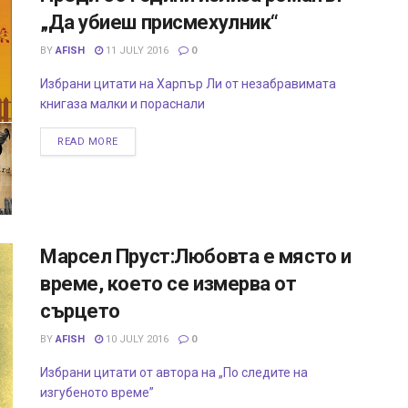
„Да убиеш присмехулник“
BY
AFISH
11 JULY 2016
0
Избрани цитати на Харпър Ли от незабравимата
книгаза малки и пораснали
READ MORE
Марсел Пруст:Любовта е място и
време, което се измерва от
сърцето
BY
AFISH
10 JULY 2016
0
Избрани цитати от автора на „По следите на
изгубеното време”