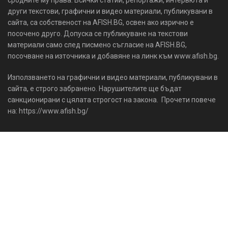
други текстови, графични и видео материали, публикувани в
сайта, са собственост на AFISH.BG, освен ако изрично е
посочено друго. Допуска се публикуване на текстови
материали само след писмено съгласие на AFISH.BG,
посочване на източника и добавяне на линк към www.afish.bg.
Използването на графични и видео материали, публикувани в
сайта, е строго забранено. Нарушителите ще бъдат
санкционирани с цялата строгост на закона. Прочети повече
на: https://www.afish.bg/