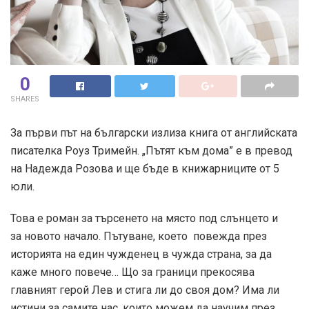
0
SHARES
За първи път на български излиза книга от английската
писателка Роуз Тримейн. „Пътят към дома” е в превод
на Надежда Розова и ще бъде в книжарниците от 5
юли.
Това е роман за търсенето на място под слънцето и
за новото начало. Пътуване, което повежда през
историята на един чужденец в чужда страна, за да
каже много повече… Що за граници прекосява
главният герой Лев и стига ли до своя дом? Има ли
истини за самите нас, които можем да научим през