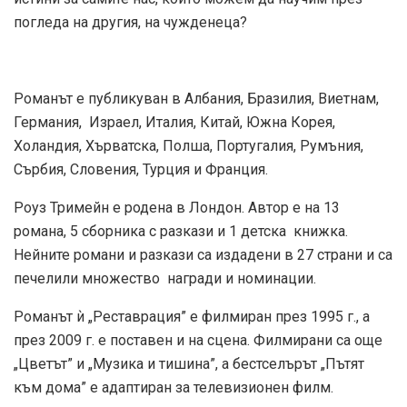
погледа на другия, на чужденеца?
Романът е публикуван в Албания, Бразилия, Виетнам,
Германия, Израел, Италия, Китай, Южна Корея,
Холандия, Хърватска, Полша, Португалия, Румъния,
Сърбия, Словения, Турция и Франция.
Роуз Тримейн е родена в Лондон. Автор е на 13
романа, 5 сборника с разкази и 1 детска книжка.
Нейните романи и разкази са издадени в 27 страни и са
печелили множество награди и номинации.
Романът ѝ „Реставрация” е филмиран през 1995 г., а
през 2009 г. е поставен и на сцена. Филмирани са още
„Цветът” и „Музика и тишина”, а бестселърът „Пътят
към дома” е адаптиран за телевизионен филм.