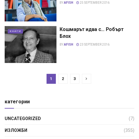
BY
AFISH
25 SEPTEMBER 2016
Кошмарът идва с… Робърт
КНИГИ
Блох
BY
AFISH
23 SEPTEMBER 2016
1
2
3
категории
UNCATEGORIZED
(7)
ИЗЛОЖБИ
(355)