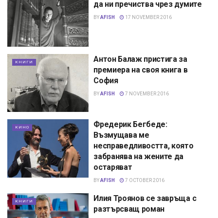
да ни пречиства чрез думите
BY
AFISH
17 NOVEMBER 2016
Антон Балаж пристига за
КНИГИ
премиера на своя книга в
София
BY
AFISH
7 NOVEMBER 2016
Фредерик Бегбеде:
КИНО
Възмущава ме
несправедливостта, която
забранява на жените да
остаряват
BY
AFISH
7 OCTOBER 2016
Илия Троянов се завръща с
КНИГИ
разтърсващ роман