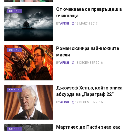
От очаквана се превръщаш в
КНИГИ
очакваща
BY
AFISH
18 MARCH 2017
Роман сканира най-важните
КНИГИ
мисли
BY
AFISH
18 DECEMBER 2016
Джоузеф Хелър, който описа
КНИГИ
абсурда на „Параграф 22”
BY
AFISH
12 DECEMBER 2016
Мартинес де Писóн знае как
КНИГИ