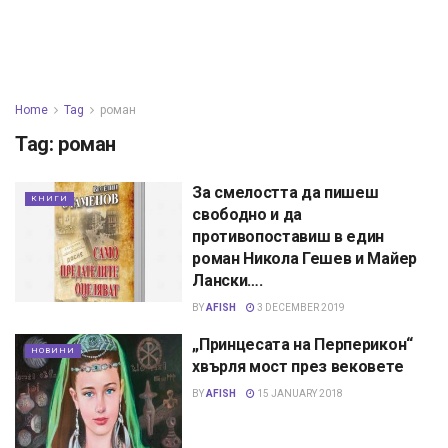
Home
Tag
роман
Tag:
роман
За смелостта да пишеш
КНИГИ
свободно и да
противопоставиш в един
роман Никола Гешев и Майер
Лански….
BY
AFISH
3 DECEMBER 2019
„Принцесата на Перперикон“
НОВИНИ
хвърля мост през вековете
BY
AFISH
15 JANUARY 2018