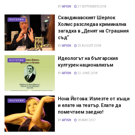
BY
AFISH
21 SEPTEMBER 2018
Скандинавският Шерлок
ИНТЕРВЮ
Холмс разследва криминална
загадка в „Денят на Страшния
съд“
BY
AFISH
29 AUGUST 2018
Идеологът на българския
ИНТЕРВЮ
културен национализъм
BY
AFISH
22 JUNE 2018
Нона Йотова: Излезте от къщи
ИНТЕРВЮ
и елате на театър. Елате да
помечтаем заедно!
BY
AFISH
18 MAY 2017