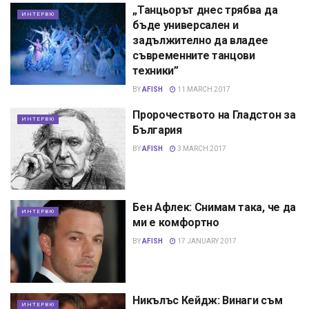
„Танцьорът днес трябва да
ИНТЕРВЮ
бъде универсален и
задължително да владее
съвременните танцови
техники”
BY
AFISH
11 MARCH 2017
Пророчеството на Гладстон за
ИНТЕРВЮ
България
BY
AFISH
3 MARCH 2017
Бен Афлек: Снимам така, че да
ИНТЕРВЮ
ми е комфортно
BY
AFISH
17 JANUARY 2017
Никълъс Кейдж: Винаги съм
ИНТЕРВЮ