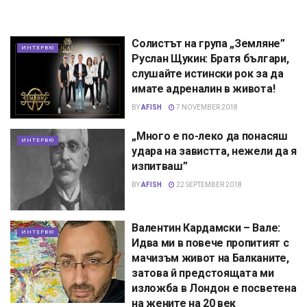
Солистът на група „Земляне”
ИНТЕРВЮ
Руслан Щукин: Братя българи,
слушайте истински рок за да
имате адреналин в живота!
BY
AFISH
7 NOVEMBER 2018
„Много е по-леко да понасяш
ИНТЕРВЮ
удара на завистта, нежели да я
изпитваш”
BY
AFISH
22 SEPTEMBER 2018
Валентин Кардамски – Вале:
ИНТЕРВЮ
Идва ми в повече пропитият с
мачизъм живот на Балканите,
затова й предстоящата ми
изложба в Лондон е посветена
на жените на 20 век