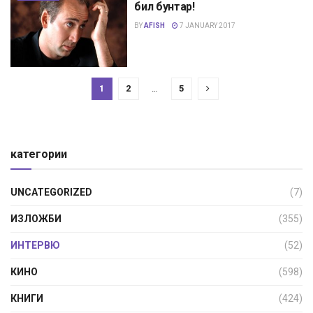
бил бунтар!
BY
AFISH
7 JANUARY 2017
1
2
…
5
категории
UNCATEGORIZED
(7)
ИЗЛОЖБИ
(355)
ИНТЕРВЮ
(52)
КИНО
(598)
КНИГИ
(424)