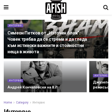
ИНТЕРВЮ
Симеон Петков от „Източен блок“:
Човек трябва да се стреми и да гледа
към истински важните и стойностни
неща в живота
ИНТЕРВЮ
ИНТЕРВЮ
Джузепе Т
Андрей Кончаловски на 87!
режисьор
Home
Category
Интервю