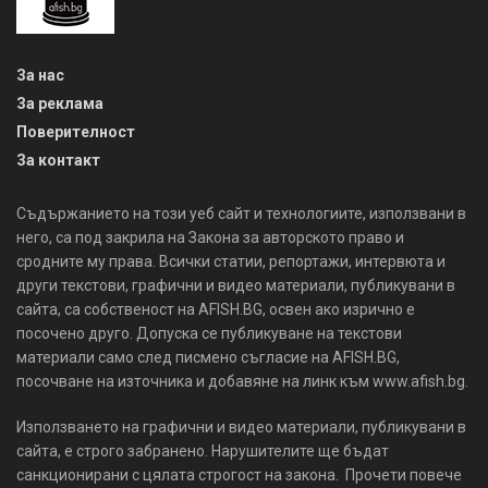
За нас
За реклама
Поверителност
За контакт
Съдържанието на този уеб сайт и технологиите, използвани в
него, са под закрила на Закона за авторското право и
сродните му права. Всички статии, репортажи, интервюта и
други текстови, графични и видео материали, публикувани в
сайта, са собственост на AFISH.BG, освен ако изрично е
посочено друго. Допуска се публикуване на текстови
материали само след писмено съгласие на AFISH.BG,
посочване на източника и добавяне на линк към www.afish.bg.
Използването на графични и видео материали, публикувани в
сайта, е строго забранено. Нарушителите ще бъдат
санкционирани с цялата строгост на закона. Прочети повече