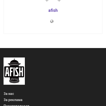
afish
За нас
За реклама