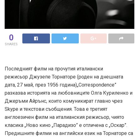
0
SHARES
Последният филм на прочутия италиански
режисьор Джузепе Торнаторе (роден на днешната
дата, 27 май, през 1956 година)„Correspondence”
разказва историята на любовниците Олга Куриленко и
Джеръми Айрънс, които комуникират главно чрез
Skype и текстови съобщения. Това е третият
англоезичен филм на италианския режисьор, чиято
класика „Ново кино „Парадизо” е отличена с „Оскар”.
Предишните филми на английски език на Торнаторе са