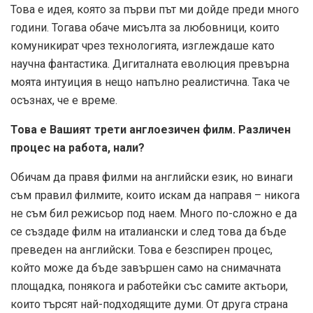
Това е идея, която за първи път ми дойде преди много
години. Тогава обаче мисълта за любовници, които
комуникират чрез технологията, изглеждаше като
научна фантастика. Дигиталната еволюция превърна
моята интуиция в нещо напълно реалистична. Така че
осъзнах, че е време.
Това е Вашият трети англоезичен филм. Различен
процес на работа, нали?
Обичам да правя филми на английски език, но винаги
съм правил филмите, които искам да направя – никога
не съм бил режисьор под наем. Много по-сложно е да
се създаде филм на италиански и след това да бъде
преведен на английски. Това е безспирен процес,
който може да бъде завършен само на снимачната
площадка, понякога и работейки със самите актьори,
които търсят най-подходящите думи. От друга страна