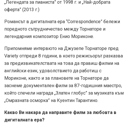
„Легендата за пианиста” от 1998 г. и „Най-добрата
оферта” (2013 г.)
Романсът в дигиталната ера “Correspondence” бележи
поредното сътрудничество между Торнаторе и
легендарния композитор Енио Мориконе.
Припомняме интервюто на Джузепе Торнаторе пред
Variety отпреди 8 години, в което режисьорът разказва
за предизвикателствата на това да правиш филми на
английски език, удоволствието да работиш с
Мориконе, както и за плановете на Торнаторе да
заснеме документален филм за 87-годишния маестро,
който спечели награда „Златен глобус” за музиката към
„Омразната осморка” на Куентин Тарантино.
Какво Ви накара да направите филм за любовта в
дигиталната ера?