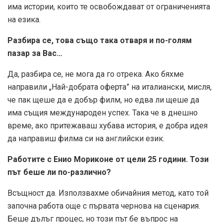
има истории, които те освобождават от ограниченията
на езика.
Разбира се, това също така отваря и по-голям
пазар за Вас…
Да, разбира се, не мога да го отрека. Ако бяхме
направили „Най-добрата оферта” на италиански, мисля,
че пак щеше да е добър филм, но едва ли щеше да
има същия международен успех. Така че в днешно
време, ако притежаваш хубава история, е добра идея
да направиш филма си на английски език.
Работите с Енио Мориконе от цели 25 години. Този
път беше ли по-различно?
Всъщност да. Използвахме обичайния метод, като той
започна работа още с първата чернова на сценария.
Беше дълъг процес, но този път бе въпрос на