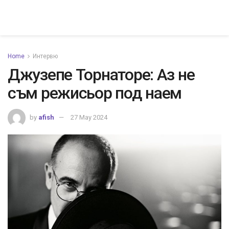
Home
Интервю
Джузепе Торнаторе: Аз не
съм режисьор под наем
by
afish
27 May 2024