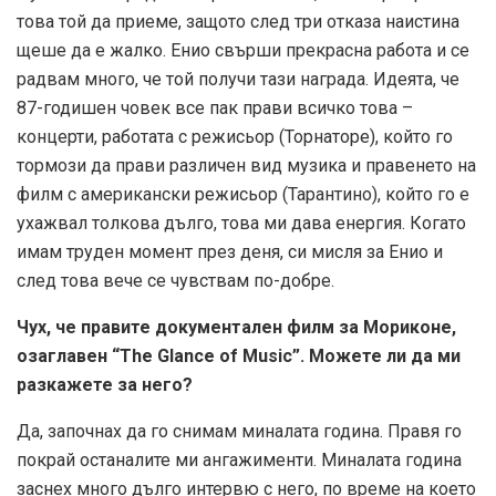
това той да приеме, защото след три отказа наистина
щеше да е жалко. Енио свърши прекрасна работа и се
радвам много, че той получи тази награда. Идеята, че
87-годишен човек все пак прави всичко това –
концерти, работата с режисьор (Торнаторе), който го
тормози да прави различен вид музика и правенето на
филм с американски режисьор (Тарантино), който го е
ухажвал толкова дълго, това ми дава енергия. Когато
имам труден момент през деня, си мисля за Енио и
след това вече се чувствам по-добре.
Чух, че правите документален филм за Мориконе,
озаглавен “The Glance of Music”. Можете ли да ми
разкажете за него?
Да, започнах да го снимам миналата година. Правя го
покрай останалите ми ангажименти. Миналата година
заснех много дълго интервю с него, по време на което