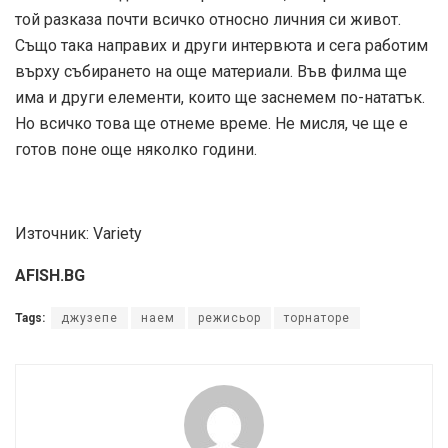
той разказа почти всичко относно личния си живот.
Също така направих и други интервюта и сега работим
върху събирането на още материали. Във филма ще
има и други елементи, които ще заснемем по-нататък.
Но всичко това ще отнеме време. Не мисля, че ще е
готов поне още няколко години.
Източник: Variety
AFISH.BG
Tags:
джузепе
наем
режисьор
торнаторе