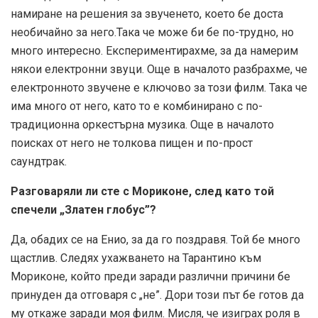
намиране на решения за звученето, което бе доста
необичайно за него.Така че може би бе по-трудно, но
много интересно. Експериментирахме, за да намерим
някои електронни звуци. Още в началото разбрахме, че
електронното звучене е ключово за този филм. Така че
има много от него, като то е комбинирано с по-
традиционна оркестърна музика. Още в началото
поисках от него не толкова пищен и по-прост
саундтрак.
Разговаряли ли сте с Мориконе, след като той
спечели „Златен глобус”?
Да, обадих се на Енио, за да го поздравя. Той бе много
щастлив. Следях ухажването на Тарантино към
Мориконе, който преди заради различни причини бе
принуден да отговаря с „не”. Дори този път бе готов да
му откаже заради моя филм. Мисля, че изиграх роля в