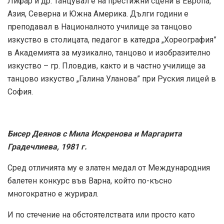
Лифар и др. Танцувал е на престижни сцени в Европа,
Азия, Северна и Южна Америка. Дълги години е
преподавал в Националното училище за танцово
изкуство в столицата, педагог в катедра „Хореография”
в Академията за музикално, танцово и изобразително
изкуство – гр. Пловдив, както и в частно училище за
танцово изкуство „Галина Уланова” при Руския лицей в
София.
Бисер Деянов с Мила Искренова и Маргарита
Градечлиева, 1981 г.
Сред отличията му е златен медал от Международния
балетен конкурс във Варна, който по-късно
многократно е журирал.
И по стечение на обстоятелствата или просто като