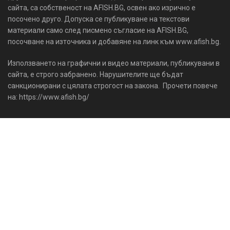
сайта, са собственост на AFISH.BG, освен ако изрично е
посочено друго. Допуска се публикуване на текстови
материали само след писмено съгласие на AFISH.BG,
посочване на източника и добавяне на линк към www.afish.bg.
Използването на графични и видео материали, публикувани в
сайта, е строго забранено. Нарушителите ще бъдат
санкционирани с цялата строгост на закона. Прочети повече
на: https://www.afish.bg/