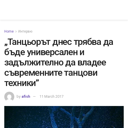
Home
Интервю
„Танцьорът днес трябва да
бъде универсален и
задължително да владее
съвременните танцови
техники”
by
afish
11 March 2017