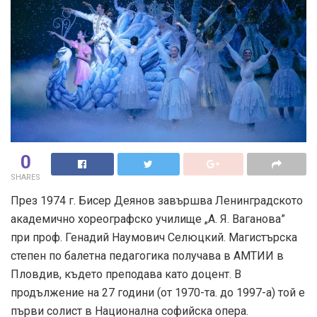
0
SHARES
През 1974 г. Бисер Деянов завършва Ленинградското
академично хореографско училище „А. Я. Ваганова”
при проф. Генадий Наумович Селюцкий. Магистърска
степен по балетна педагогика получава в АМТИИ в
Пловдив, където преподава като доцент. В
продължение на 27 години (от 1970-та. до 1997-а) той е
първи солист в Национална софийска опера.