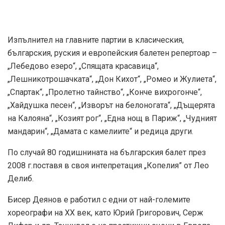
Изпълнител на главните партии в класическия,
българския, руския и европейския балетен репертоар –
„Лебедово езеро“, „Спящата красавица“,
„Лешникотрошачката“, „Дон Кихот“, „Ромео и Жулиета“,
„Спартак“, „Пролетно тайнство“, „Конче вихрогонче“,
„Хайдушка песен“, „Изворът на белоногата“, „Дъщерята
на Калояна“, „Козият рог“, „Една нощ в Париж“, „Чудният
мандарин“, „Дамата с камелиите“ и редица други.
По случай 80 годишнината на българския балет през
2008 г.поставя в своя интепретация „Копелия” от Лео
Делиб.
Бисер Деянов е работил с едни от най-големите
хореографи на XX век, като Юрий Григорович, Серж