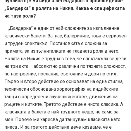
публика ще Ви види в легендарното произведение
„Баядерка” в ролята на Никия. Каква е спецификата
на тази роля?
– „Баядерка” е един от най-сложните за изпълнение
класически балети. За, нас, балерините, това е сериозен
и труден спектакъл. Постановката е сложна за
примата, за изпълнителката на главната роля в него.
Ролята на Никия е трудна с това, че спектакъла се дели
на три акта – абсолютно различни по тяхната сложност,
по настроение, послание, състояние и дори по стил .
Първо и второ действие се основават на една стилна,
технически обоснована хореография на индийските
танци с определени заучени жестове, движения на
ръцете и китките. Третото действие е чиста класика. А
класиката в балета е най-трудното нещо, не само за
мен. Повече ми харесва да танцувам класиката като
пиеса . И за третото действие вече казваме, че е