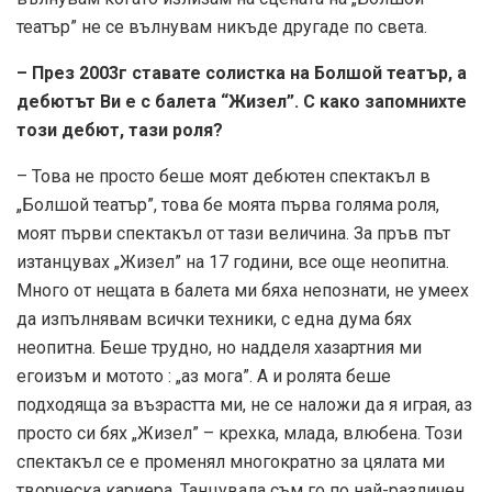
театър” не се вълнувам никъде другаде по света.
– През 2003г ставате солистка на Болшой театър, а
дебютът Ви е с балета “Жизел”. С како запомнихте
този дебют, тази роля?
– Това не просто беше моят дебютен спектакъл в
„Болшой театър”, това бе моята първа голяма роля,
моят първи спектакъл от тази величина. За пръв път
изтанцувах „Жизел” на 17 години, все още неопитна.
Много от нещата в балета ми бяха непознати, не умеех
да изпълнявам всички техники, с една дума бях
неопитна. Беше трудно, но надделя хазартния ми
егоизъм и мотото : „аз мога”. А и ролята беше
подходяща за възрастта ми, не се наложи да я играя, аз
просто си бях „Жизел” – крехка, млада, влюбена. Този
спектакъл се е променял многократно за цялата ми
творческа кариера. Танцувала съм го по най-различен