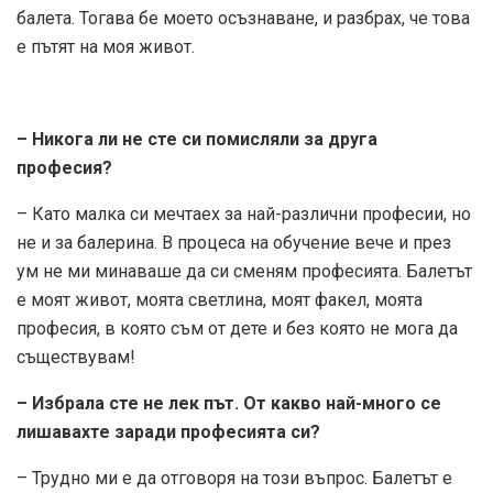
балета. Тогава бе моето осъзнаване, и разбрах, че това
е пътят на моя живот.
– Никога ли не сте си помисляли за друга
професия?
– Като малка си мечтаех за най-различни професии, но
не и за балерина. В процеса на обучение вече и през
ум не ми минаваше да си сменям професията. Балетът
е моят живот, моята светлина, моят факел, моята
професия, в която съм от дете и без която не мога да
съществувам!
– Избрала сте не лек път. От какво най-много се
лишавахте заради професията си?
– Трудно ми е да отговоря на този въпрос. Балетът е