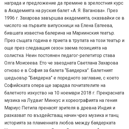
награда и предложение да премине в зрелостния курс
в Академията на руския балет «А. Я. Ваганова». През
1996 г. Захарова завършва академията, оказвайки се в
числото на първите випускници на Елена Евтеева,
бившата известна балерина на Мариинския театър.
През същата година е приета в трупата на този театър и
още през следващия сезон заема позицията на
солистка. Неин постоянен педагог-репетитор става
Олга Моисеева. Ето че звездната Светлана Захарова
отново е в София за балета “Баядерка”. Балетният
шедьовър “Баядерка” е поредното заглавие, с което
Софийската опера ще зарадва почитателите на
балетното изкуство на 10 ноември 2018 г. Прекрасната
музика на Лудвиг Минкус и хореографията на гения
Мариус Петипа пренасят зрителя в древна Индия и
разказват по въздействащ начин чрез музика и танц
историята за пламенната любов между баядерката