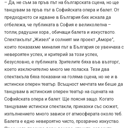
– Да, не съм за пръв път на българската сцена, но ще
танцувам за пръв път в Софийската опера и балет. От
предходното си идване в България бих искала да
отбележа, че публиката в София е великолепна –
топли, радушни хора , обичащи балета и изкуството.
Спектакълът „Жизел” и солният ми проект „Аморе”,
които показахме миналия път в България се увенчаха с
невероятен успех, и критерий за този успех,
безусловно, е публиката. Зрителите бяха във възторг,
което изключително много ме поласка. Тези два
спектакъла бяха показани на голяма сцена, но не и в
истински оперен театър. Всъщност мечтата ми беше да
танцувам в истинския оперен театър на сцената на
Софийската опера и балет. Ще поясня защо. Когато
танцуваме истински спектакли, приказки със сюжет,
изпълнението много зависи от атмосферата около теб.
Балета е едно невероятно чисто, прозрачно изкуство.