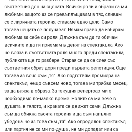
съответния ден на сцената. Всички роли и образи са ми
любими, защото аз се превъплъщавам в тях, сливам
се с лиричната героиня, ставаме едно цяло. Само
тогава нещата се получават. Нямам право да избирам
любима за себе си роля. Длъжна съм да ги обичам
всичките и да ги приемам в денят на спектакъла. Ако
не вляза в съответната роля много преди спектакъла,
публиката ще го разбере. Старая се да се слея със
съответния образ дори преди първата репетиция. Още
тогава аз вече съм „тя”. Ако подготвям премиера на
спектакъл, нещо съвсем ново, тогава ми трябва месец,
за да вляза в образа. За текущия репертоар ми е
необходимо по-малко време. Ролите са ми вече в
душата, в тялото, и краката се движат сами. Длъжна
съм да обикна своята героиня и да съм напълно
убедена, че аз това съм „тя”. Ако определен спектакъл,
или партия не са ми по-душа , не ми допадат или са