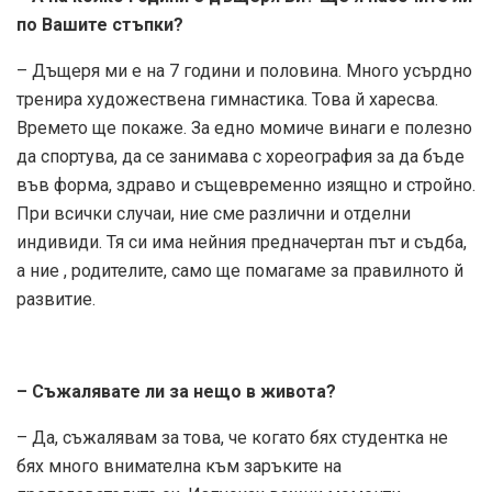
по Вашите стъпки?
– Дъщеря ми е на 7 години и половина. Много усърдно
тренира художествена гимнастика. Това й харесва.
Времето ще покаже. За едно момиче винаги е полезно
да спортува, да се занимава с хореография за да бъде
във форма, здраво и същевременно изящно и стройно.
При всички случаи, ние сме различни и отделни
индивиди. Тя си има нейния предначертан път и съдба,
а ние , родителите, само ще помагаме за правилното й
развитие.
– Съжалявате ли за нещо в живота?
– Да, съжалявам за това, че когато бях студентка не
бях много внимателна към заръките на