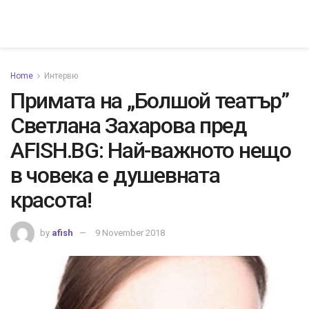
Home
Интервю
Примата на „Болшой театър”
Светлана Захарова пред
AFISH.BG: Най-важното нещо
в човека е душевната
красота!
by
afish
9 November 2018