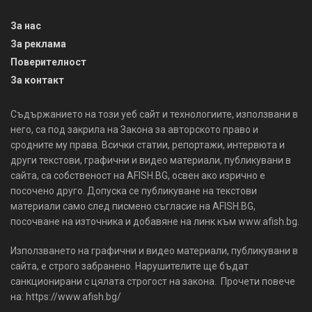
За нас
За реклама
Поверителност
За контакт
Съдържанието на този уеб сайт и технологиите, използвани в
него, са под закрила на Закона за авторското право и
сродните му права. Всички статии, репортажи, интервюта и
други текстови, графични и видео материали, публикувани в
сайта, са собственост на AFISH.BG, освен ако изрично е
посочено друго. Допуска се публикуване на текстови
материали само след писмено съгласие на AFISH.BG,
посочване на източника и добавяне на линк към www.afish.bg.
Използването на графични и видео материали, публикувани в
сайта, е строго забранено. Нарушителите ще бъдат
санкционирани с цялата строгост на закона. Прочети повече
на: https://www.afish.bg/