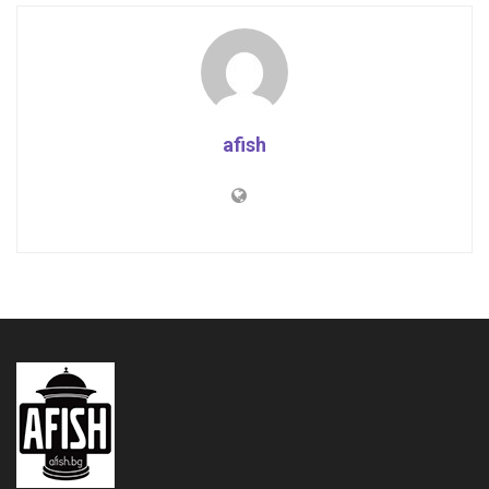
afish