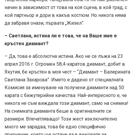
начин в зависимост от това на коя сцена, в кой град, с
кой партньор и дори в какъв костюм. Но никога няма
да забравя онази, първата „Жизел”.
– Светлана, истина ли е това, че на Ваше име е
кръстен диамант?
– Да, това е абсолютна истина. Ако не се лъжа на 23
април 2016 г. Огромен 58,4-каратов диамант, добит в
Якутия, бе кръстен в моя чест – “Диамант – Балерината
Светлана Захарова”. Името е дадено от специалната
Комисия за именуване на получени диаманти над 50
карата с бижутерийни качества. Най-интересното е, че
никога не съм виждала този диамант, само на снимка!
На снимката диаманта беше в оригиналните си
размери. Впечатляващо! Този жест изключително
много ме зарадва, това бе едно специфично
признание, което ще остане във вековете за