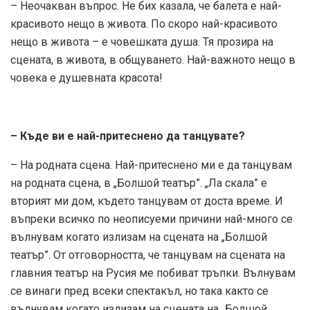
– Неочакван въпрос. Не бих казала, че балета е най-
красивото нещо в живота. По скоро най-красивото
нещо в живота – е човешката душа. Тя прозира на
сцената, в живота, в общуването. Най-важното нещо в
човека е душевната красота!
– Къде ви е най-притеснено да танцувате?
– На родната сцена. Най-притеснено ми е да танцувам
на родната сцена, в „Болшой театър”. „Ла скала” е
вторият ми дом, където танцувам от доста време. И
въпреки всичко по неописуеми причини най-много се
вълнувам когато излизам на сцената на „Болшой
театър”. От отговорността, че танцувам на сцената на
главния театър на Русия ме побиват тръпки. Вълнувам
се винаги пред всеки спектакъл, но така както се
вълнувам когато излизам на сцената на „Болшой