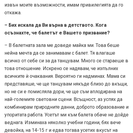
извън моите възможности, имам привилегията да го
откажа.
– Бих искала да Ви върна в детството. Кога
осъзнахте, че балетът е Вашето призвание?
– В балетната зала ме доведе майка ми. Това беше
нейна мечта да се занимавам с балет. Тя влагаше
всичко от себе си за да танцувам. Много се стараеше в
това отношение. Искрено се надявам, че изпълних
всичките ѝ очаквания. Вероятно ги надминах. Мама си
представяше, че ще танцувам някъде близо до вкъщи,
но не си е помисляла дори, че ще съм аплодирана на
най-големите световни сцени. Всъщност, аз успях да
комбинирам природните данни, доброто образование и
упоритата работа. Усетът ми към балета обаче не дойде
веднага. Изминаха няколко учебни години, бях вече
девойка, на 14-15 г и едва тогава усетих вкусът на