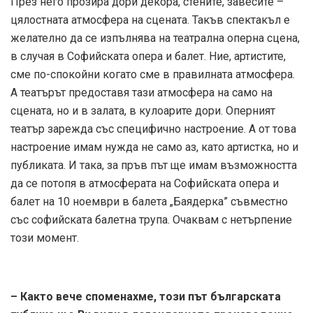
През него прозира дори декора, стените, завесите –
цялостната атмосфера на сцената. Такъв спектакъл е
желателно да се изпълнява на театрална оперна сцена,
в случая в Софийската опера и балет. Ние, артистите,
сме по-спокойни когато сме в правилната атмосфера.
А театърът предоставя тази атмосфера на само на
сцената, но и в залата, в кулоарите дори. Оперният
театър зарежда със специфично настроение. А от това
настроение имам нужда не само аз, като артистка, но и
публиката. И така, за пръв път ще имам възможността
да се потопя в атмосферата на Софийската опера и
балет на 10 ноември в балета „Баядерка” съвместно
със софийската балетна трупа. Очаквам с нетърпение
този момент.
– Както вече споменахме, този път българската