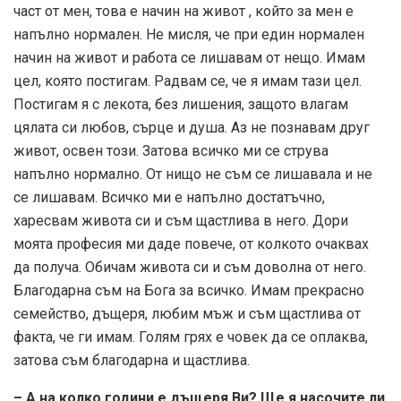
част от мен, това е начин на живот , който за мен е
напълно нормален. Не мисля, че при един нормален
начин на живот и работа се лишавам от нещо. Имам
цел, която постигам. Радвам се, че я имам тази цел.
Постигам я с лекота, без лишения, защото влагам
цялата си любов, сърце и душа. Аз не познавам друг
живот, освен този. Затова всичко ми се струва
напълно нормално. От нищо не съм се лишавала и не
се лишавам. Всичко ми е напълно достатъчно,
харесвам живота си и съм щастлива в него. Дори
моята професия ми даде повече, от колкото очаквах
да получа. Обичам живота си и съм доволна от него.
Благодарна съм на Бога за всичко. Имам прекрасно
семейство, дъщеря, любим мъж и съм щастлива от
факта, че ги имам. Голям грях е човек да се оплаква,
затова съм благодарна и щастлива.
– А на колко години е дъщеря Ви? Ще я насочите ли