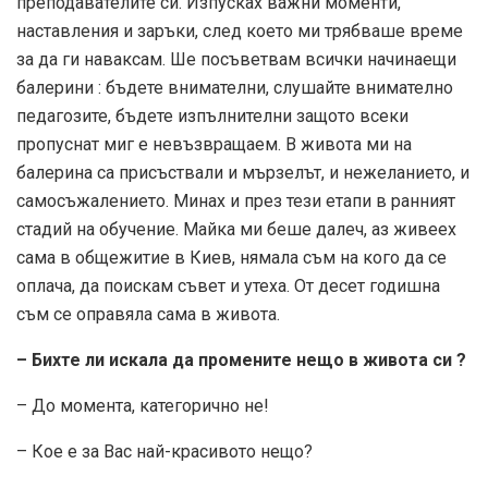
преподавателите си. Изпусках важни моменти,
наставления и заръки, след което ми трябваше време
за да ги наваксам. Ше посъветвам всички начинаещи
балерини : бъдете внимателни, слушайте внимателно
педагозите, бъдете изпълнителни защото всеки
пропуснат миг е невъзвращаем. В живота ми на
балерина са присъствали и мързелът, и нежеланието, и
самосъжалението. Минах и през тези етапи в ранният
стадий на обучение. Майка ми беше далеч, аз живеех
сама в общежитие в Киев, нямала съм на кого да се
оплача, да поискам съвет и утеха. От десет годишна
съм се оправяла сама в живота.
– Бихте ли искала да промените нещо в живота си ?
– До момента, категорично не!
– Кое е за Вас най-красивото нещо?