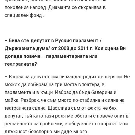
поколения напред. Диаманта се съхранява в
специален фонд .
– Била сте депутат в Руския парламент /
Държавната дума/ от 2008 до 2011 г. Коя сцена Ви
допада повече – парламентарната или
театралната?
– В края на депутатския си мандат родих дъщеря си. Не
можех да лобирам на три места в театъра, в
парламента и в къщи. Избрах да бъда балерина и
майка. Разбрах, че съм много по-стабилна и силна на
театралната сцена. Щастлива съм от факта, че бях
депутат, тъй като тази роля ме обогати с повече опит в
решаването на проблеми, в общуването с хората. Тази
длъжност безспорно ми даде много.