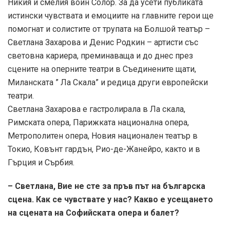
Никия и смелия воин Солор. За да усети публиката
истински чувствата и емоциите на главните герои ще
помогнат и солистите от трупата на Болшой театър –
Светлана Захарова и Денис Родкин – артисти със
световна кариера, преминаваща и до днес през
сцените на оперните театри в Съединените щати,
Миланската ” Ла Скала” и редица други европейски
театри.
Светлана Захарова е гастролирала в Ла скала,
Римската опера, Парижката национална опера,
Метрополитен опера, Новия национален театър в
Токио, Ковънт гардън, Рио-де-Жанейро, както и в
Гърция и Сърбия.
– Светлана, Вие не сте за пръв път на българска
сцена. Как се чувствате у нас? Какво е усещането
на сцената на Софийската опера и балет?