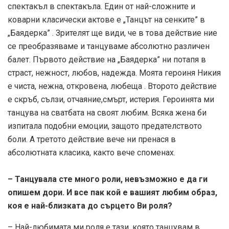
спектакъл в спектакъла. Един от най-сложните и
коварни класически актове е „Танцът на сенките” в
„Баядерка” . Зрителят ще види, че в това действие ние
се преобразяваме и танцуваме абсолютно различен
балет. Първото действие на „Баядерка” ни потапя в
страст, нежност, любов, надежда. Моята героиня Никия
е чиста, нежна, откровена, любеща . Второто действие
е скръб, сълзи, отчаяние,смърт, истерия. Героинята ми
танцува на сватбата на своят любим. Всяка жена би
изпитала подобни емоции, защото предателството
боли. А третото действие вече ни пренася в
абсолютната класика, както вече споменах.
– Танцувала сте много роли, невъзможно е да ги
опишем дори. И все пак кой е вашият любим образ,
коя е най-близката до сърцето Ви роля?
– Най-любимата ми роля е тази, която танцувам в