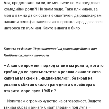
Ала, представяте ли си, не мен вече не ми предлагат
комедийни роли?! Не знам защо. Така или иначе, за
мен е важно да си остана еклектичен, да реализирам
някакви свои фантазии за актьорската игра, да запазя
интереса си към нея. Както винаги е било.
Героите от филма “Индианаполис” на режисьора Марио ван
Пийбълс са реални личности
– А как се променя подходът ви към ролята, когато
трябва да се превъплътите в реална личност като
капитан Маквей в „Индианаполис”, базиран на
реални събития около трагедията с крайцера в
открито море през 1945 г.
?
– Изпитвам огромно чувство на отговорност. Защото
такива образи винаги биват гледани под лупа –