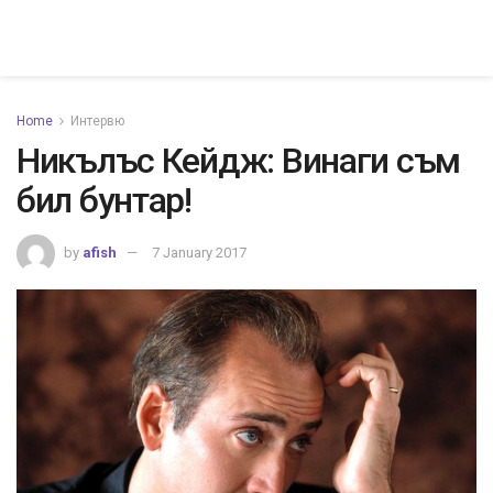
Home
Интервю
Никълъс Кейдж: Винаги съм
бил бунтар!
by
afish
7 January 2017