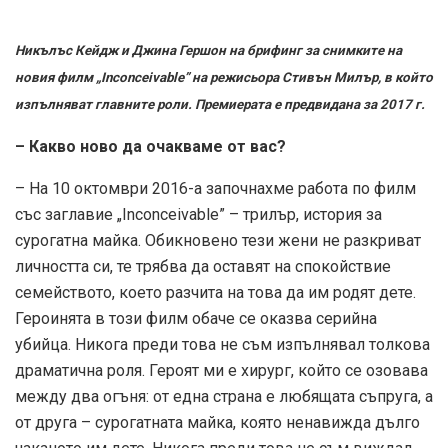
Никълъс Кейдж и Джина Гершон на брифинг за снимките на
новия филм „Inconceivable” на режисьора Стивън Милър, в който
изпълняват главните роли. Премиерата е предвидана за 2017 г.
– Какво ново да очакваме от вас?
– На 10 октомври 2016-а започнахме работа по филм
със заглавие „Inconceivable” – трилър, история за
сурогатна майка. Обикновено тези жени не разкриват
личността си, те трябва да оставят на спокойствие
семейството, което разчита на това да им родят дете.
Героинята в този филм обаче се оказва серийна
убийца. Никога преди това не съм изпълнявал толкова
драматична роля. Героят ми е хирург, който се озовава
между два огъня: от една страна е любящата съпруга, а
от друга – сурогатната майка, която ненавижда дълго