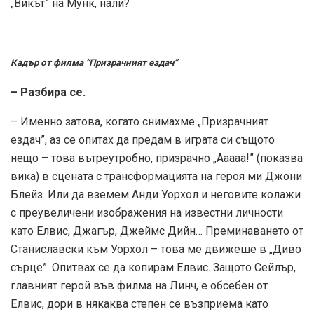
„Викът” на Мунк, нали?
Кадър от филма “Призрачният ездач”
– Разбира се.
– Именно затова, когато снимахме „Призрачният
ездач”, аз се опитах да предам в играта си същото
нещо – това вътреутробно, призрачно „Ааааа!” (показва
вика) в сцената с трансформацията на героя ми Джони
Блейз. Или да вземем Анди Уорхол и неговите колажи
с преувеличени изображения на известни личности
като Елвис, Джагър, Джеймс Дийн… Преминаването от
Станиславски към Уорхол – това ме движеше в „Диво
сърце”. Опитвах се да копирам Елвис. Защото Сейлър,
главният герой във филма на Линч, е обсебен от
Елвис, дори в някаква степен се възприема като