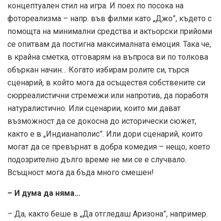
концептуален стил на игра. И поех по посока на
фотореализма – напр. във филми като „Джо”, където с
помощта на минимални средства и актьорски прийоми
се опитвам да постигна максималната емоция. Така че,
в крайна сметка, отговарям на въпроса ви по толкова
объркан начин… Когато избирам ролите си, търся
сценарий, в който мога да осъществя собствените си
сюрреалистични стремежи или напротив, да поработя
натуралистично. Или сценарии, които ми дават
възможност да се докосна до исторически сюжет,
както е в „Индианаполис”. Или дори сценарий, които
могат да се превърнат в добра комедия – нещо, което
подозрително дълго време не ми се е случвало.
Всъщност мога да бъда много смешен!
– И дума да няма…
– Да, както беше в „Да отгледаш Аризона”, например.