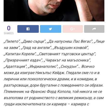
0
SHARES
„Пилето”, „Диво сърце”, „Да напуснеш Лас Вегас”, „Лице
на заем”, „Град на ангели”, „Въздушен конвой”,
„Капитан Корели”, „Световният търговски център”,
„Призрачният ездач”, „Чиракът на магьосника”,
„Адаптация”, „Индианаполис”, „Сноудън”… Всичко
може да изиграе Никълъс Кейдж. Гледали сме го и в
лирични или психологически драми, и в комедии, в
разтърсващи, дори брутални с поведението си образи.
Племенник на Франсис Форд Копола, той никога не се
възползва от роднинството с великия режисьор, а сам
гради изключителната си кариера – кариера с