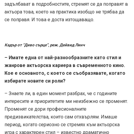
задълбават в подробностите, стремят се да поправят в
актьора това, което на практика изобщо не трябва да
се поправя. И това е доста изтощаващо.
Кадър от “Диво сърце”, реж. Дейвид Линч
– Имате една от най-разнообразните като стил и
жанрове актьорска кариера в съвременното кино.
Кое е основното, с което се съобразявате, когато
избирате новите си роли?
– Знаете ли, в един момент разбрах, че с годините
интересите и приоритетите ми неизбежно се променят.
Променят се дори професионалните
предизвикателства, които сам отхвърлям. Имаше
период, когато сериозно се стремях към актьорска
игра с характерен стил – известно драматично