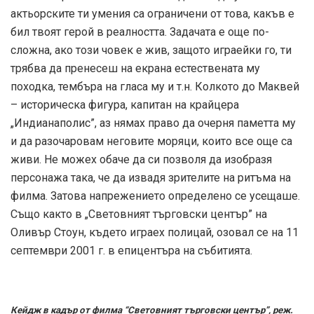
актьорските ти умения са ограничени от това, какъв е
бил твоят герой в реалността. Задачата е още по-
сложна, ако този човек е жив, защото играейки го, ти
трябва да пренесеш на екрана естествената му
походка, тембъра на гласа му и т.н. Колкото до Маквей
– историческа фигура, капитан на крайцера
„Индианаполис”, аз нямах право да очерня паметта му
и да разочаровам неговите моряци, които все още са
живи. Не можех обаче да си позволя да изобразя
персонажа така, че да извадя зрителите на ритъма на
филма. Затова напрежението определено се усещаше.
Също както в „Световният търговски център” на
Оливър Стоун, където играех полицай, озовал се на 11
септември 2001 г. в епицентъра на събитията.
Кейдж в кадър от филма “Световният търговски център”, реж.