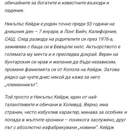
обичайните за богатите и известните възходи и
падения.
Никълъс Кейдж е роден точно преди 53 години на
днешния ден – 7 януари, в Лонг Бийч, Калифорния,
САЩ. След развода на родителите си през 1976-а,
заживява с баща си в Бевърли хилс. Актьорството е
голямата му мечта и я преследва докрай. Верен на
бунтарския си нрав и желание да бъде независим,
променя фамилията си от Копола на Кейдж. Затова
рядко ще чуете днес някой да каже за него
„племенникът”.
Той просто е Никълъс Кейдж, един от най-
талантливите и обичани в Холивуд. Вярно, има
странен, често избухлив характер, минава за особняк и
попада в жълтите хроники – понякога заслужено, друг
път с абсолютно изфабрикувани „новини”. Кейдж