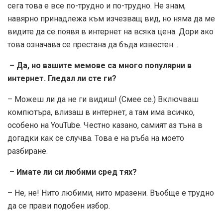
сега това е все по-трудно и по-трудно. Не знам,
навярно принадлежа към изчезващ вид, но няма да ме
видите да се появя в интернет на всяка цена. Дори ако
това означава се престана да бъда известен…
– Да, но вашите мемове са много популярни в
интернет. Гледал ли сте ги?
– Можеш ли да не ги видиш! (Смее се.) Включваш
компютъра, влизаш в интернет, а там има всичко,
особено на YouTube. Честно казано, самият аз тъна в
догадки как се случва. Това е на ръба на моето
разбиране.
– Имате ли си любими сред тях?
– Не, не! Нито любими, нито мразени. Въобще е трудно
да се прави подобен избор.