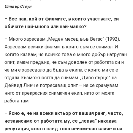
Оливър Стоун
–
Все пак, кой от филмите, в които участвате, си
обичате най-много или най-малко?
– Много харесвам „Меден месец във Вегас” (1992).
Харесвам всички филми, в които съм се снимал. И
когато казвам, че всичко това е много добър натрупан
опит, имам предвид, че съм доволен от работата си и
че ми е харесвало да бъда в екипа, с които ми се е
отдала възможността да снимам. „Диво сърце” на
Дейвид Линч е потресаващ опит – не се срамувам
нито от прекрасния снимачен екип, нито от моята
работа там.
– Ясно е, че на всеки актьор от вашия ранг, често,
независимо от работата му, се „лепва” някаква
репутация, която след това неизменно влияе и на