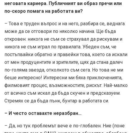
неговата кариера. Публичният ви образ пречи или
по-скоро помага на работата ви?
– Това е труден въпрос и на него, разбира се, веднага
може да се отговори по няколко начина. Ще бъда
откровен: никога не съм се страхувал да рискувам и
никога не съм играл по правилата. Убеден съм, че
постъпвайки обратно и правейки това, което са искали
от мен продуцентите и зрителите, щях да стана далеч
по-голяма звезда, отколкото съм сега. Но това не ми
беше интересно! Интересни ми бяха приключенията,
филмовият процес, възможностите, рискът. Най-малко
от всичко съм искал да бъда скучен и предсказуем.
Стремях се да бъда пънк, бунтар в работата си.
– И често оставахте неразбран…
– Да, но тук проблемът вече е по-глобален. Ние (поне