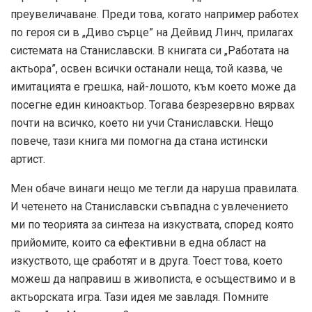
преувеличаване. Преди това, когато например работех
по героя си в „Диво сърце” на Дейвид Линч, прилагах
системата на Станиславски. В книгата си „Работата на
актьора”, освен всички останали неща, той казва, че
имитацията е грешка, най-лошото, към което може да
посегне един киноактьор. Тогава безрезервно вярвах
почти на всичко, което ни учи Станиславски. Нещо
повече, тази книга ми помогна да стана истински
артист.
Мен обаче винаги нещо ме тегли да наруша правилата.
И четенето на Станиславски съвпадна с увлечението
ми по теорията за синтеза на изкуствата, според която
прийомите, които са ефективни в една област на
изкуството, ще сработят и в друга. Тоест това, което
можеш да направиш в живописта, е осъществимо и в
актьорската игра. Тази идея ме завладя. Помните