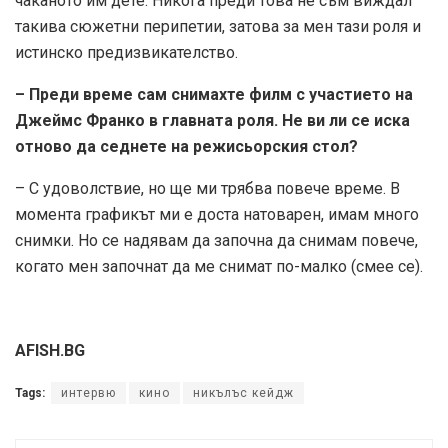
чаканото им дете. Никога преди това не съм виждал
такива сюжетни перипетии, затова за мен тази роля и
истинско предизвикателство.
– Преди време сам снимахте филм с участието на
Джеймс Франко в главната роля. Не ви ли се иска
отново да седнете на режисьорския стол?
– C удоволствие, но ще ми трябва повече време. В
момента графикът ми е доста натоварен, имам много
снимки. Но се надявам да започна да снимам повече,
когато мен започнат да ме снимат по-малко (смее се).
AFISH.BG
Tags:
интервю
кино
никълъс кейдж