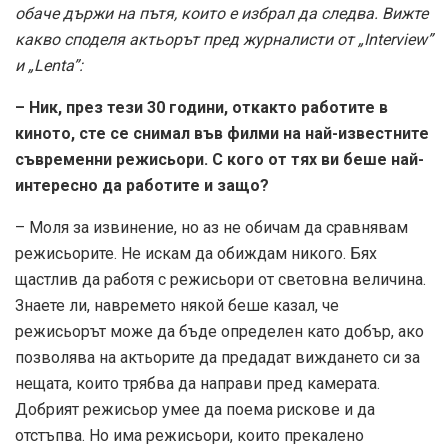
обаче държи на пътя, които е избрал да следва. Вижте
какво споделя актьорът пред журналисти от „Interview”
и „Lenta”:
– Ник, през тези 30 години, откакто работите в
киното, сте се снимал във филми на най-известните
съвременни режисьори. С кого от тях ви беше най-
интересно да работите и защо?
– Моля за извинение, но аз не обичам да сравнявам
режисьорите. Не искам да обиждам никого. Бях
щастлив да работя с режисьори от световна величина.
Знаете ли, навремето някой беше казал, че
режисьорът може да бъде определен като добър, ако
позволява на актьорите да предадат виждането си за
нещата, които трябва да направи пред камерата.
Добрият режисьор умее да поема рискове и да
отстъпва. Но има режисьори, които прекалено