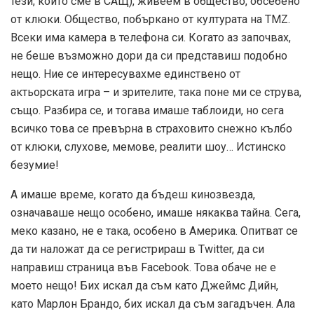
тези, които сме в САЩ), живеем в общество, обсебено
от клюки. Общество, побъркано от културата на TMZ.
Всеки има камера в телефона си. Когато аз започвах,
не беше възможно дори да си представиш подобно
нещо. Ние се интересувахме единствено от
актьорската игра – и зрителите, така поне ми се струва,
също. Разбира се, и тогава имаше таблоиди, но сега
всичко това се превърна в страховито снежно кълбо
от клюки, слухове, мемове, реалити шоу… Истинско
безумие!
А имаше време, когато да бъдеш кинозвезда,
означаваше нещо особено, имаше някаква тайна. Сега,
меко казано, не е така, особено в Америка. Опитват се
да ти наложат да се регистрираш в Twitter, да си
направиш страница във Facebook. Това обаче не е
моето нещо! Бих искал да съм като Джеймс Дийн,
като Марлон Брандо, бих искал да съм загадъчен. Ала