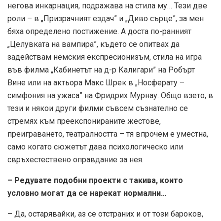
негова инкарнация, подражава на стила му… Тези две
роли – в „Призрачният ездач” и „Диво сърце”, за мен
бяха определено постижение. А доста по-ранният
„Целувката на вампира”, където се опитвах да
задействам немския експресионизъм, стила на игра
във филма „Кабинетът на д-р Калигари” на Робърт
Вине или на актьора Макс Шрек в „Носферату –
симфония на ужаса” на Фридрих Мурнау. Общо взето, в
тези и някои други филми съвсем съзнателно се
стремях към преекспонираните жестове,
преиграването, театралността – тя впрочем е уместна,
само когато сюжетът дава психологическо или
свръхестествено оправдание за нея.
– Редувате подобни проекти с такива, които
условно могат да се нарекат нормални…
– Да, остарявайки, аз се отстраних и от този бароков,