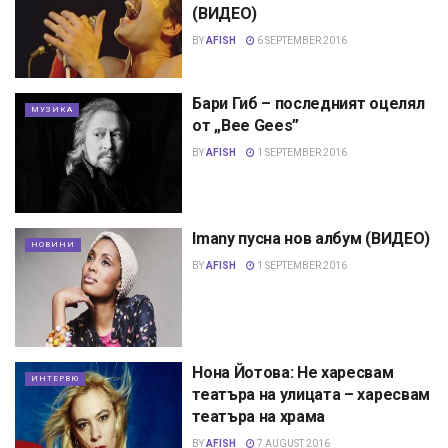
(ВИДЕО)
BY
AFISH
6 SEPTEMBER 2016
Бари Гиб – последният оцелял
МУЗИКА
от „Bee Gees”
BY
AFISH
1 SEPTEMBER 2016
Imany пусна нов албум (ВИДЕО)
НОВИНИ
BY
AFISH
1 SEPTEMBER 2016
Нона Йотова: Не харесвам
ИНТЕРВЮ
театъра на улицата – харесвам
театъра на храма
BY
AFISH
7 AUGUST 2016