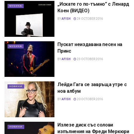
„Искате го по-тъмно” с Ленард
МУЗИКА
Коен (ВИДЕО)
BY
AFISH
24 OCTOBER 2016
Пускат неиздавана песен на
МУЗИКА
Принс
BY
AFISH
23 OCTOBER 2016
Лейди Гага се завръща утре с
НОВИНИ
нов албум
BY
AFISH
20 OCTOBER 2016
Излезе диск със солови
НОВИНИ
изпълнения на Фреди Меркюри