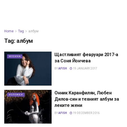
Home
Tag
албум
Tag:
албум
Щастливият февруари 2017-а
МУЗИКА
за Соня Йончева
BY
AFISH
19 JANUARY 2017
Онник Каранфилян, Любен
ИЗЛОЖБИ
Дилов-син и техният албум за
леките жени
BY
AFISH
19 DECEMBER 2016