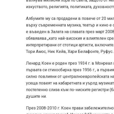
вълнува милиони хора по света, защото от нея
изкуството, религията, политиката, духовност
Албумите му са продадени в повече от 20 мили
върху съвременната музика, театър и кино е
е въведен в Залата на славата през март 200
обявявява „като най-високия и влиятелен сре
интерпретирани от стотици артисти, включит
Тори Амос, Ник Кейв, Хари Белафонте, Руфус
Ленард Коен е роден през 1934 г. в Монреал
първата си стихосбирка през 1956 г., а първи
силно повлияни от централноевропейската нар
усеща повеят на кабаретната и уърлд музикат
постепенно слиза към по-ниските регистри (ба
душите ни.
През 2008-2010 г. Коен прави забележително 