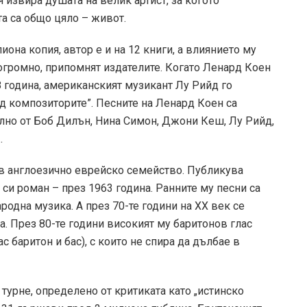
 извира душата на велик артист, за когото
та са общо цяло – живот.
она копия, автор е и на 12 книги, а влиянието му
 огромно, припомнят издателите. Когато Ленард Коен
8 година, американският музикант Лу Рийд го
д композиторите”. Песните на Ленард Коен са
елно от Боб Дилън, Нина Симон, Джони Кеш, Лу Рийд,
…
 в англоезично еврейско семейство. Публикува
я си роман – през 1963 година. Ранните му песни са
одна музика. А през 70-те години на ХХ век се
а. През 80-те години високият му баритонов глас
с баритон и бас), с които не спира да дълбае в
турне, определено от критиката като „истинско