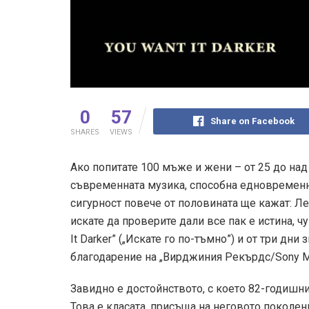
0
57
Share on Facebook
SHARES
VIEWS
Ако попитате 100 мъже и жени – от 25 до над 
съвременната музика, способна едновременно
сигурност повече от половината ще кажат: Лена
искате да проверите дали все пак е истина, ч
It Darker” („Искате го по-тъмно”) и от три дни
благодарение на „Вирджиния Рекърдс/Sony M
Завидно е достойнството, с което 82-годишн
Това е класата, присъща на неговото поколен