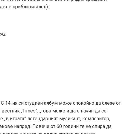
одът е приблизитален):
ом.
 С 14-ия си студиен албум може спокойно да слезе от
 вестник „Times”, „това може и да е начин да се
 е „в играта” легендарният музикант, композитор,
векове напред. Повече от 60 години тя не спира да