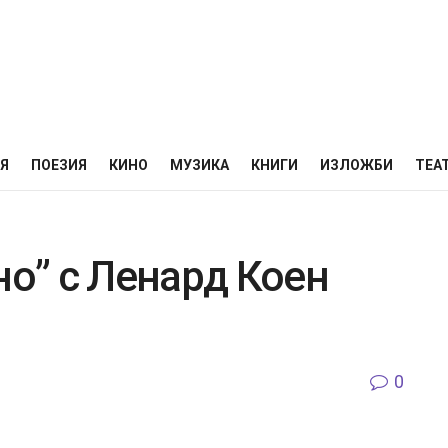
НЯ
ПОЕЗИЯ
КИНО
МУЗИКА
КНИГИ
ИЗЛОЖБИ
ТЕА
но” с Ленард Коен
0