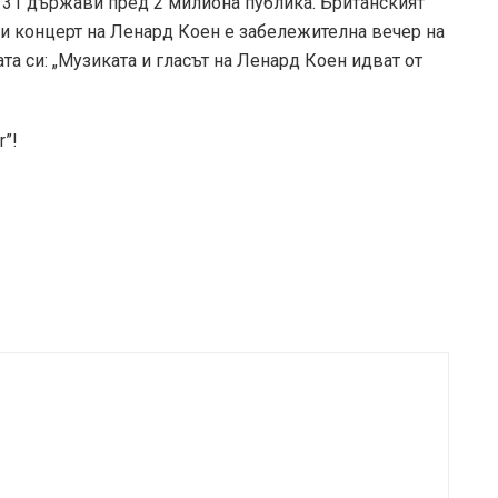
 31 държави пред 2 милиона публика. Британският
еки концерт на Ленард Коен е забележителна вечер на
та си: „Музиката и гласът на Ленард Коен идват от
r”!