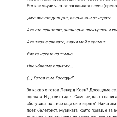
Ето как звучи част от заглавната песен (прев
„
Ако вие сте дилърът, аз съм вън от играта.
Ако сте лечителят, значи съм прекършен и хр
Ако твоя е славата, значи мой е срамът.
Вие го искате по-тъмно.
Ние убиваме пламъка…
(…) Готов съм, Господи!
”
За какво е готов Ленард Коен? Досещаме се.
сцената. И да си отиде… Само че, както написа
сбогуваш, но… все още си в играта”. Наистина
поет, белетрист. Музиката, която прави, е за 