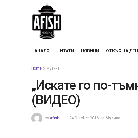
НАЧАЛО
ЦИТАТИ
НОВИНИ
ОТКЪС НА ДЕ
Home
Музика
„Искате го по-тъм
(ВИДЕО)
by
afish
24 October 2016
in
Музика