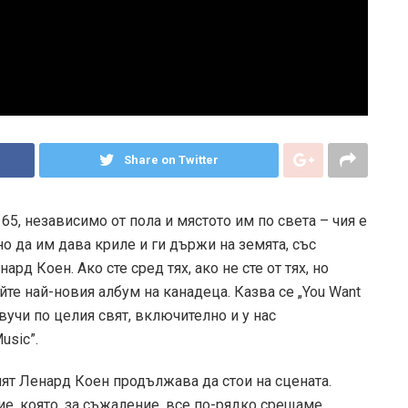
Share on Twitter
65, независимо от пола и мястото им по света – чия е
 да им дава криле и ги държи на земята, със
рд Коен. Ако сте сред тях, ако не сте от тях, но
уйте най-новия албум на канадеца. Казва се „You Want
 звучи по целия свят, включително и у нас
usic”.
ият Ленард Коен продължава да стои на сцената.
ие, която, за съжаление, все по-рядко срещаме.