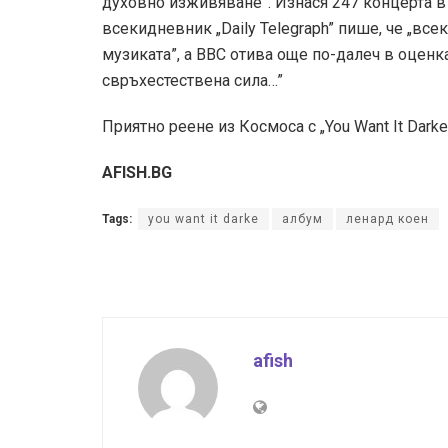
духовно изживяване”. Изнася 247 концерта в
всекидневник „Daily Telegraph” пише, че „вс
музиката”, а BBC отива още по-далеч в оценка
свръхестествена сила…”
Приятно реене из Космоса с „You Want It Darke
AFISH.BG
Tags:
you want it darke
албум
ленард коен
afish