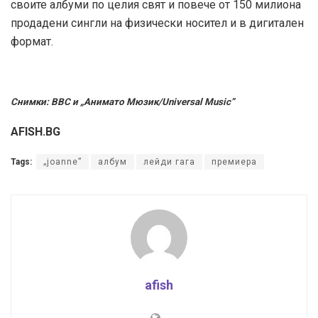
своите албуми по целия свят и повече от 150 милиона
продадени сингли на физически носител и в дигитален
формат.
Снимки: BBC и „Анимато Мюзик/Universal Music”
AFISH.BG
Tags:
„joanne”
албум
лейди гага
премиера
afish