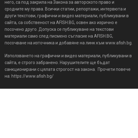
него, са под закрила на Закона за авторското право и
сродните му права. Всички статии, репортажи, интервюта и
други текстови, графични и видео материали, публикувани в
сайта, са собственост на AFISH.BG, освен ако изрично е
посочено друго. Допуска се публикуване на текстови
материали само след писмено съгласие на AFISH.BG,
посочване на източника и добавяне на линк към www.afish.bg.
Използването на графични и видео материали, публикувани в
сайта, е строго забранено. Нарушителите ще бъдат
санкционирани с цялата строгост на закона. Прочети повече
на: https://www.afish.bg/