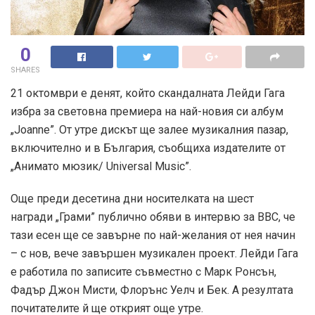
0
SHARES
21 октомври е денят, който скандалната Лейди Гага
избра за световна премиера на най-новия си албум
„Joanne”. От утре дискът ще залее музикалния пазар,
включително и в България, съобщиха издателите от
„Анимато мюзик/ Universal Music”.
Още преди десетина дни носителката на шест
награди „Грами” публично обяви в интервю за ВВС, че
тази есен ще се завърне по най-желания от нея начин
– с нов, вече завършен музикален проект. Лейди Гага
е работила по записите съвместно с Марк Ронсън,
Фадър Джон Мисти, Флорънс Уелч и Бек. А резултата
почитателите й ще открият още утре.