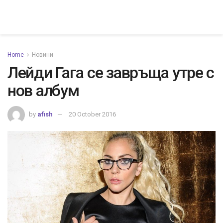
Home
Новини
Лейди Гага се завръща утре с
нов албум
by
afish
20 October 2016