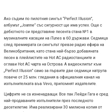
Ако съдим по пилотния сингъл “Perfect Illusion”,
албумът „Joanne” със сигурност ще има успех. Още с
дебютното си представяне песента стана №1 в
музикалните касации на iTunes в 60 държави. Седмица
след премиерата си сингълът превзе радио ефира на
Великобритания, като стана най-бързо добавяната
песен в плейлистите на Hot AC радиостанциите и
оглави Hot AC чарта на Острова. А видеоклипът към
„Perfect Illusion” само за първите две седмици натрупа
повече от 25 млн. гледания в официалния канал на
изпълнителката във Vevo, припомнят издателите.
Цифрите не са изненадващи. Все пак Лейди Гага е сред
най-продаваните изпълнители през последното
десетилетие. Има реализирани 30 милиона копия от