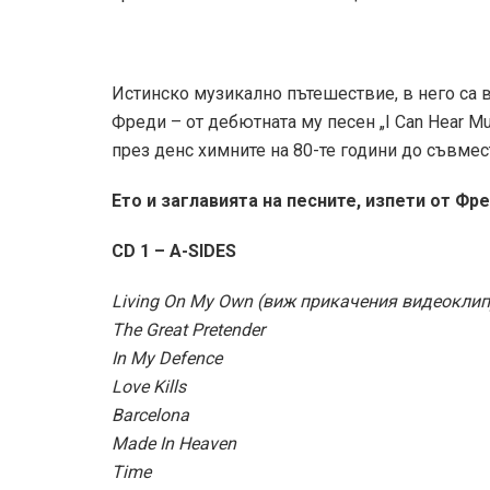
Истинско музикално пътешествие, в него са
Фреди – от дебютната му песен „I Can Hear M
през денс химните на 80-те години до съвмес
Ето и заглавията на песните, изпети от Фр
CD 1 – A-SIDES
Living On My Own (виж прикачения видеоклип
The Great Pretender
In My Defence
Love Kills
Barcelona
Made In Heaven
Time