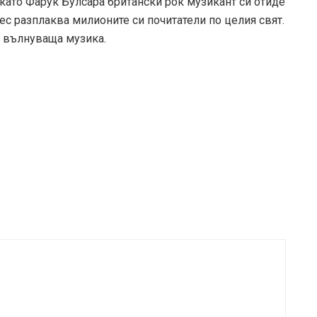
 като Фарук Булсара британски рок музикант си отиде
нес разплаква милионите си почитатели по целия свят.
 вълнуваща музика.