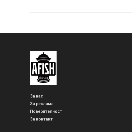
За нас
За реклама
Поверителност
За контакт