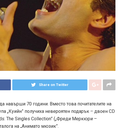
Share on Twitter
 навърши 70 години. Вместо това почитателите на
упа „Куийн” получиха невероятен подарък – двоен CD
ds: The Singles Collection” („Фреди Меркюри –
аталога на „Анимато мюзик”.