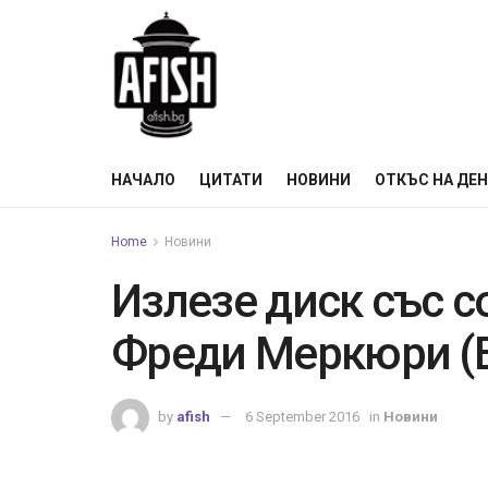
НАЧАЛО
ЦИТАТИ
НОВИНИ
ОТКЪС НА ДЕ
Home
Новини
Излезе диск със 
Фреди Меркюри (
by
afish
6 September 2016
in
Новини