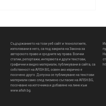
Съдържанието на този уеб сайт и технологиите,
И
използвани в него, са под закрила на Закона за
пу
авторското право и сродните му права. Всички
Н
статии, репортажи, интервюта и други текстови,
ст
графични и видео материали, публикувани в сайта, са
ht
собственост на AFISH.BG, освен ако изрично е
посочено друго. Допуска се публикуване на текстови
материали само след писмено съгласие на AFISH.BG,
посочване на източника и добавяне на линк към
www.afish.bg.