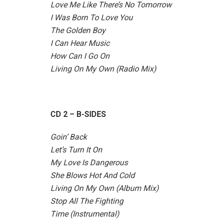
Love Me Like There’s No Tomorrow
I Was Born To Love You
The Golden Boy
I Can Hear Music
How Can I Go On
Living On My Own (Radio Mix)
CD 2 – B-SIDES
Goin’ Back
Let’s Turn It On
My Love Is Dangerous
She Blows Hot And Cold
Living On My Own (Album Mix)
Stop All The Fighting
Time (Instrumental)