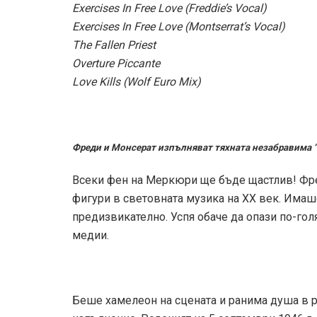
Exercises In Free Love (Freddie’s Vocal)
Exercises In Free Love (Montserrat’s Vocal)
The Fallen Priest
Overture Piccante
Love Kills (Wolf Euro Mix)
Фреди и Монсерат изпълняват тяхната незабравима 
Всеки фен на Меркюри ще бъде щастлив! Фре
фигури в световната музика на ХХ век. Имаше
предизвикателно. Успя обаче да опази по-гол
медии.
Беше хамелеон на сцената и ранима душа в р