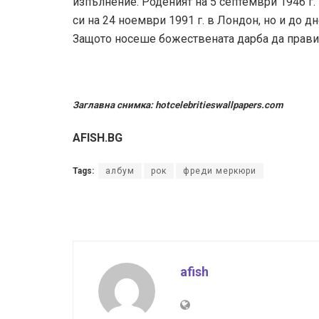
изпълнение. Роденият на 5 септември 1946 г.
си на 24 ноември 1991 г. в Лондон, но и до д
Защото носеше божествената дарба да прави
Заглавна снимка: hotcelebritieswallpapers.com
AFISH.BG
Tags:
албум
рок
фреди меркюри
afish