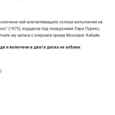
 включени най-впечатляващите солови изпълнения на
usic” (1973), издадена под псевдонима Лари Лурекс,
тните му записи с оперната прима Монсерат Кабайе.
еди и включени в двата диска на албума:
)