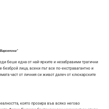
“Барселона”
ди беше една от най-ярките и незабравими трагични
 безброй лица, всеки път все по-екстравагантно и
ямата част от личния си живот далеч от клюкарските
еалността, която прозира във всяко негово