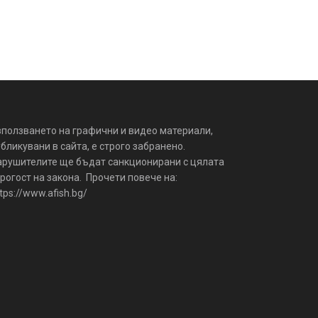
зползването на графични и видео материали,
бликувани в сайта, е строго забранено.
арушителите ще бъдат санкционирани с цялата
рогост на закона. Прочети повече на:
tps://www.afish.bg/