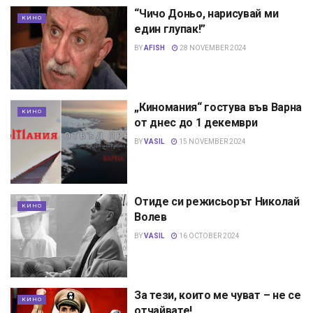
“Чичо Доньо, нарисувай ми
КИНО
един глупак!”
BY
AFISH
28 NOVEMBER 2024
„Киномания“ гостува във Варна
КИНО
от днес до 1 декември
BY
VASIL
15 NOVEMBER 2024
Отиде си режисьорът Николай
КИНО
Волев
BY
VASIL
16 OCTOBER 2024
За тези, които ме чуват – не се
КИНО
отчайвате!