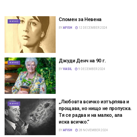
Спомен за Невена
КИНО
BY
AFISH
12 DECEMBER 2024
Джуди Денч на 90 г.
КИНО
BY
VASIL
9 DECEMBER 2024
„Любовта всичко изтърпява и
КИНО
прощава, но нищо не пропуска.
Тя се радва и на малко, ала
иска всичко.”
BY
AFISH
28 NOVEMBER 2024