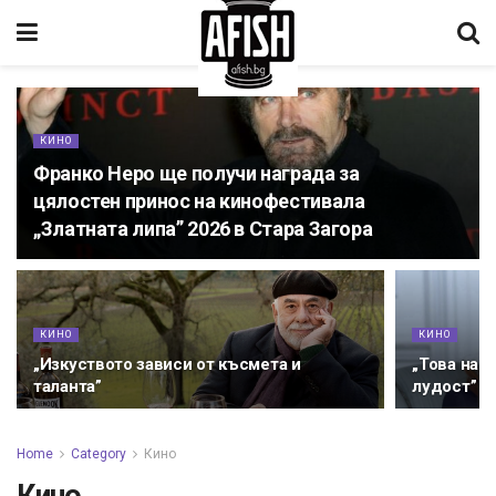
КИНО
Франко Неро ще получи награда за
цялостен принос на кинофестивала
„Златната липа” 2026 в Стара Загора
КИНО
КИНО
„Изкуството зависи от късмета и
„Това наш
таланта”
лудост”
Home
Category
Кино