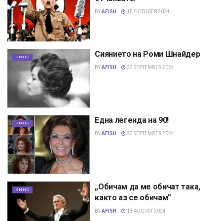
BY
AFISH
15 OCTOBER 2024
Сиянието на Роми Шнайдер
КИНО
BY
AFISH
23 SEPTEMBER 2024
Една легенда на 90!
КИНО
BY
AFISH
23 SEPTEMBER 2024
„Обичам да ме обичат така,
КИНО
както аз се обичам”
BY
AFISH
18 AUGUST 2024