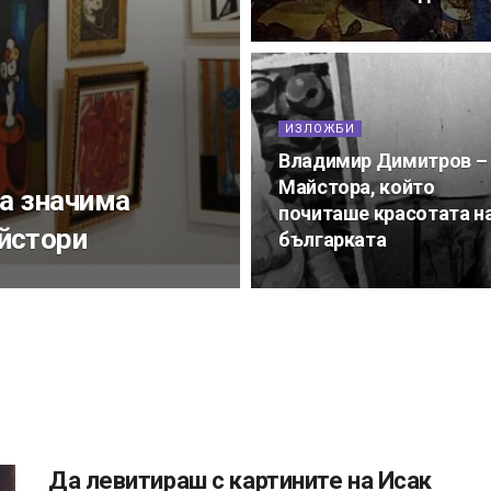
ИЗЛОЖБИ
Владимир Димитров –
Майстора, който
на значима
почиташе красотата н
йстори
българката
Да левитираш с картините на Исак