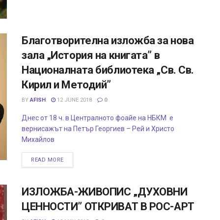
Благотворителна изложба за нова
зала „История на книгата” в
Националната библиотека „Св. Св.
Кирил и Методий”
BY
AFISH
12 JUNE 2018
0
Днес от 18 ч. в Централното фоайе на НБКМ е
вернисажът на Петър Георгиев – Рей и Христо
Михайлов
READ MORE
ИЗЛОЖБА-ЖИВОПИС „ДУХОВНИ
ЦЕННОСТИ” ОТКРИВАТ В РОС-АРТ