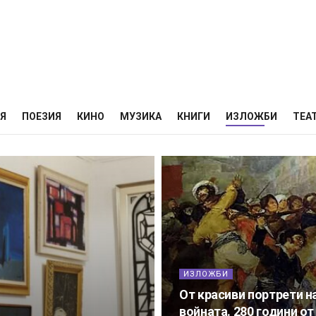
НЯ
ПОЕЗИЯ
КИНО
МУЗИКА
КНИГИ
ИЗЛОЖБИ
ТЕА
ИЗЛОЖБИ
От красиви портрети н
войната. 280 години о