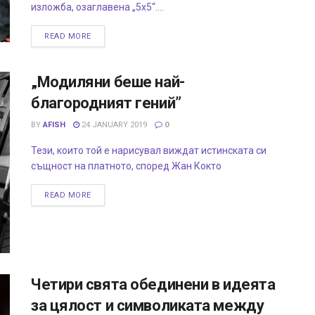
изложба, озаглавена „5x5“....
READ MORE
„Модиляни беше най-
благородният гений”
BY
AFISH
24 JANUARY 2019
0
Тези, които той е нарисувал виждат истинската си
същност на платното, според Жан Кокто
READ MORE
Четири свята обединени в идеята
за цялост и символиката между