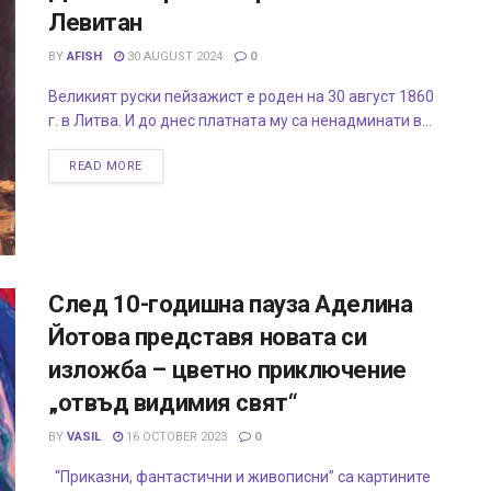
Левитан
BY
AFISH
30 AUGUST 2024
0
Великият руски пейзажист е роден на 30 август 1860
г. в Литва. И до днес платната му са ненадминати в...
READ MORE
След 10-годишна пауза Аделина
Йотова представя новата си
изложба – цветно приключение
„отвъд видимия свят“
BY
VASIL
16 OCTOBER 2023
0
“Приказни, фантастични и живописни” са картините