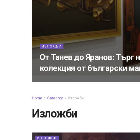
ИЗЛОЖБИ
От Танев до Яранов: Търг 
колекция от български ма
Home
Category
Изложби
Изложби
ИЗЛОЖБИ