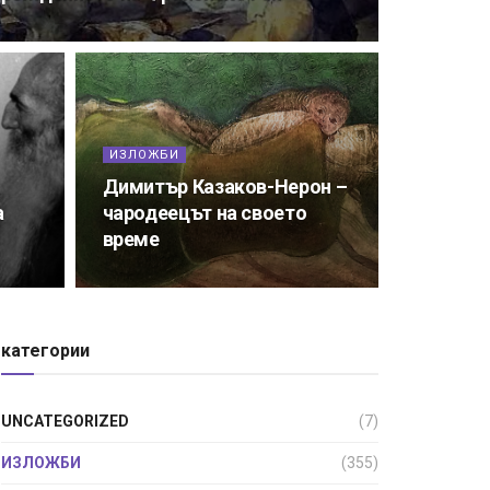
ИЗЛОЖБИ
Димитър Казаков-Нерон –
а
чародеецът на своето
време
категории
UNCATEGORIZED
(7)
ИЗЛОЖБИ
(355)