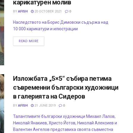
карикатурен молив
BY
AFISH
20 OCTOBER 2021
0
Наследството на Борис Димовски съдържа над
10 000 карикатури и илюстрации
READ MORE
Изложбата „5×5“ събира петима
съвременни български художници
в галерията на Сидеров
BY
AFISH
21 JUNE 2019
0
Талантливите български художници Михаил Лалов,
Николай Янакиев, Христо Йотов, Николай Алексиев и
Валентин Ангелов представиха своята съвместна