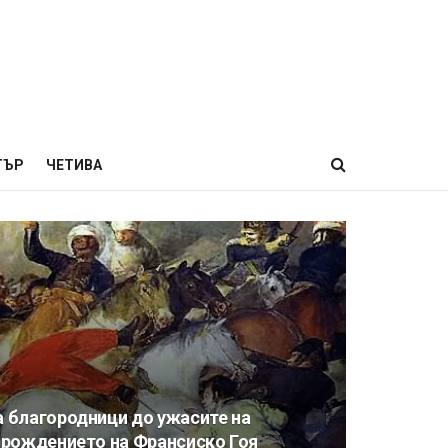
ТЪР
ЧЕТИВА
а благородници до ужасите на
т рождението на Франсиско Гоя