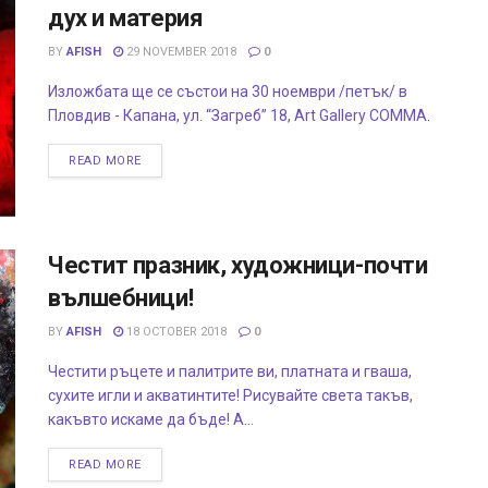
дух и материя
BY
AFISH
29 NOVEMBER 2018
0
Изложбата ще се състои на 30 ноември /петък/ в
Пловдив - Капана, ул. “Загреб” 18, Art Gallery COMMA.
READ MORE
Честит празник, художници-почти
вълшебници!
BY
AFISH
18 OCTOBER 2018
0
Честити ръцете и палитрите ви, платната и гваша,
сухите игли и акватинтите! Рисувайте света такъв,
какъвто искаме да бъде! А...
READ MORE