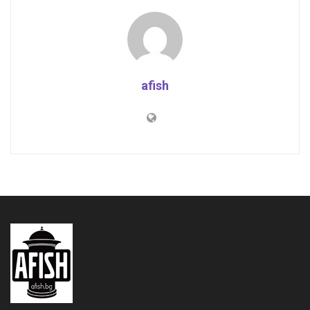
afish