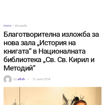
Home
Изложби
Благотворителна изложба за
нова зала „История на
книгата” в Националната
библиотека „Св. Св. Кирил и
Методий”
by
afish
12 June 2018