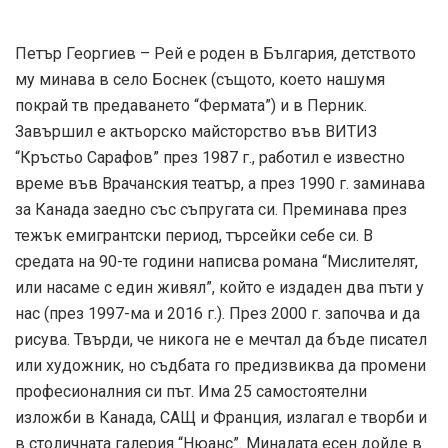
Петър Георгиев – Рей е роден в България, детството
му минава в село Боснек (същото, което нашумя
покрай тв предаването “Фермата”) и в Перник.
Завършил е актьорско майсторство във ВИТИЗ
“Кръстьо Сарафов” през 1987 г., работил е известно
време във Врачанския театър, а през 1990 г. заминава
за Канада заедно със съпругата си. Преминава през
тежък емигрантски период, търсейки себе си. В
средата на 90-те години написва романа “Мислителят,
или насаме с един живял”, който е издаден два пъти у
нас (през 1997-ма и 2016 г.). През 2000 г. започва и да
рисува. Твърди, че никога не е мечтал да бъде писател
или художник, но съдбата го предизвиква да промени
професионалния си път. Има 25 самостоятелни
изложби в Канада, САЩ и Франция, излагал е творби и
в столичната галерия “Нюанс”. Миналата есен дойде в