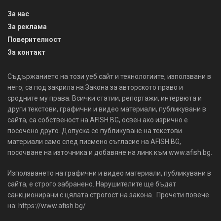
За нас
За реклама
Поверителност
За контакт
Съдържанието на този уеб сайт и технологиите, използвани в
него, са под закрила на Закона за авторското право и
сродните му права. Всички статии, репортажи, интервюта и
други текстови, графични и видео материали, публикувани в
сайта, са собственост на AFISH.BG, освен ако изрично е
посочено друго. Допуска се публикуване на текстови
материали само след писмено съгласие на AFISH.BG,
посочване на източника и добавяне на линк към www.afish.bg.
Използването на графични и видео материали, публикувани в
сайта, е строго забранено. Нарушителите ще бъдат
санкционирани с цялата строгост на закона. Прочети повече
на: https://www.afish.bg/