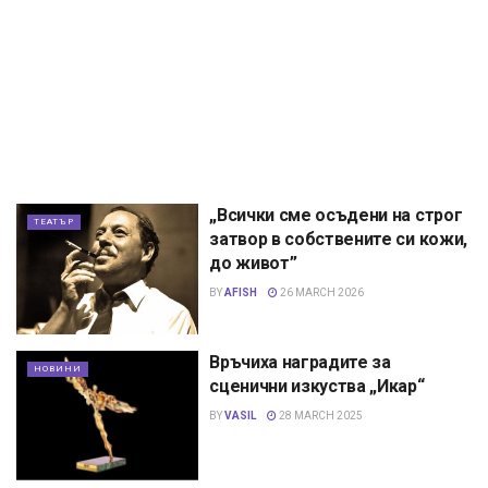
„Всички сме осъдени на строг
ТЕАТЪР
затвор в собствените си кожи,
до живот”
BY
AFISH
26 MARCH 2026
Връчиха наградите за
НОВИНИ
сценични изкуства „Икар“
BY
VASIL
28 MARCH 2025