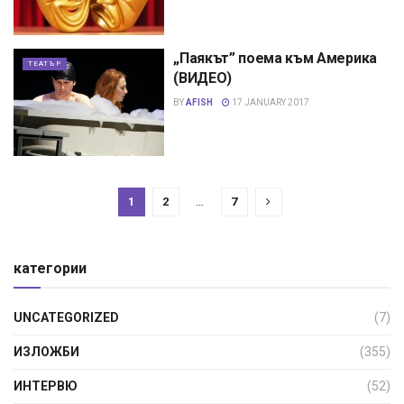
„Паякът” поема към Америка
ТЕАТЪР
(ВИДЕО)
BY
AFISH
17 JANUARY 2017
1
2
…
7
категории
UNCATEGORIZED
(7)
ИЗЛОЖБИ
(355)
ИНТЕРВЮ
(52)