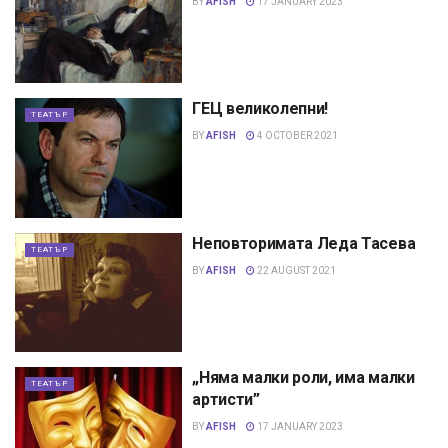
BY
AFISH
17 JANUARY 2023
ГЕЦ великолепни!
ТЕАТЪР
BY
AFISH
4 OCTOBER 2021
Неповторимата Леда Тасева
ТЕАТЪР
BY
AFISH
22 AUGUST 2021
„Няма малки роли, има малки
ТЕАТЪР
артисти”
BY
AFISH
17 JANUARY 2023