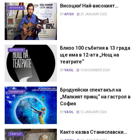
Висоцки! Най-високият…
МУЗИКА
BY
AFISH
25 JANUARY 2025
Близо 100 събития в 13 града
НОВИНИ
ще има в 12-ата „Нощ на
театрите“
BY
VASIL
16 NOVEMBER 2024
Бродуейски спектакъл на
НОВИНИ
„Малкият принц“ на гастрол в
София
BY
VASIL
12 JANUARY 2024
Както казва Станиславски…
ТЕАТЪР