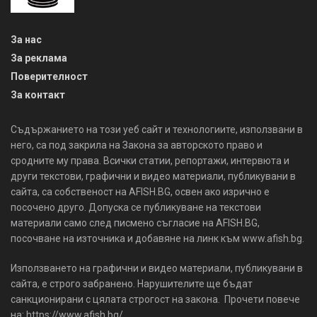
За нас
За реклама
Поверителност
За контакт
Съдържанието на този уеб сайт и технологиите, използвани в
него, са под закрила на Закона за авторското право и
сродните му права. Всички статии, репортажи, интервюта и
други текстови, графични и видео материали, публикувани в
сайта, са собственост на AFISH.BG, освен ако изрично е
посочено друго. Допуска се публикуване на текстови
материали само след писмено съгласие на AFISH.BG,
посочване на източника и добавяне на линк към www.afish.bg.
Използването на графични и видео материали, публикувани в
сайта, е строго забранено. Нарушителите ще бъдат
санкционирани с цялата строгост на закона. Прочети повече
на: https://www.afish.bg/