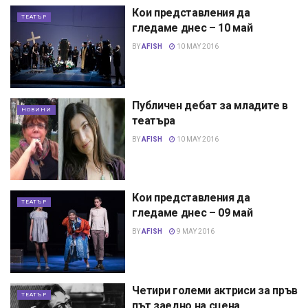
Кои представления да
ТЕАТЪР
гледаме днес – 10 май
BY
AFISH
10 MAY 2016
Публичен дебат за младите в
НОВИНИ
театъра
BY
AFISH
10 MAY 2016
Кои представления да
ТЕАТЪР
гледаме днес – 09 май
BY
AFISH
9 MAY 2016
Четири големи актриси за пръв
ТЕАТЪР
път заедно на сцена