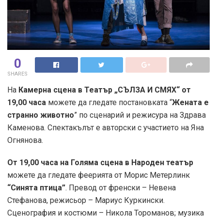
0
SHARES
На
Камерна сцена в Театър „СЪЛЗА И СМЯХ“ от
19,00 часа
можете да гледате постановката “
Жената е
странно животно
” по сценарий и режисура на Здрава
Каменова. Спектакълът е авторски с участието на Яна
Огнянова.
От 19,00 часа на Голяма сцена в Народен театър
можете да гледате феерията от Морис Метерлинк
“Синята птица”
. Превод от френски – Невена
Стефанова, режисьор – Мариус Куркински.
Сценография и костюми – Никола Тороманов; музика