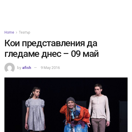
Home
Театър
Кои представления да
гледаме днес – 09 май
by
afish
9 May 2016