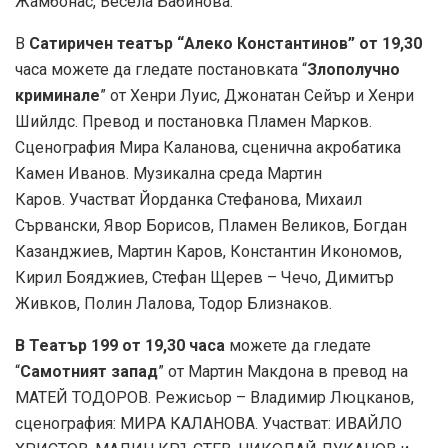
Жамбонас, Весела Бабинова.
В
Сатиричен театър “Алеко Константинов”
от 19,30
часа можете да гледате постановката “
Злополучно
криминале
” от Хенри Луис, Джонатан Сейър и Хенри
Шийлдс. Превод и постановка Пламен Марков.
Сценография Мира Каланова, сценична акробатика
Камен Иванов. Музикална среда Мартин
Каров. Участват Йорданка Стефанова, Михаил
Сървански, Явор Борисов, Пламен Великов, Богдан
Казанджиев, Мартин Каров, Константин Икономов,
Кирил Бояджиев, Стефан Щерев – Чечо, Димитър
Живков, Полин Лалова, Тодор Близнаков.
В Театър 199 от 19,30 часа
можете да гледате
“
Самотният запад
” от Мартин Макдона в превод на
МАТЕЙ ТОДОРОВ. Режисьор – Владимир Люцканов,
сценография: МИРА КАЛАНОВА. Участват: ИВАЙЛО