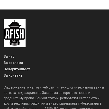
За нас
За реклама
Поверителност
За контакт
Съдържанието на този уеб сайт и технологиите, използвани в
него, са под закрила на Закона за авторското право и
сродните му права. Всички статии, репортажи, интервюта и
други текстови, графични и видео материали, публикувани в
сайта, са собственост на AFISH.BG, освен ако изрично е