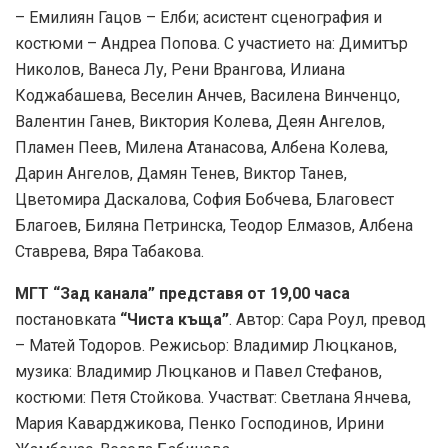
– Емилиян Гацов – Елби; асистент сценография и
костюми – Андреа Попова. С участието на: Димитър
Николов, Ванеса Лу, Рени Врангова, Илиана
Коджабашева, Веселин Анчев, Василена Винченцо,
Валентин Ганев, Виктория Колева, Деян Ангелов,
Пламен Пеев, Милена Атанасова, Албена Колева,
Дарин Ангелов, Дамян Тенев, Виктор Танев,
Цветомира Даскалова, София Бобчева, Благовест
Благоев, Биляна Петринска, Теодор Елмазов, Албена
Ставрева, Вяра Табакова.
МГТ “Зад канала” представя от 19,00 часа
постановката
“Чиста къща”
. Автор: Сара Роул, превод
– Матей Тодоров. Режисьор: Владимир Люцканов,
музика: Владимир Люцканов и Павел Стефанов,
костюми: Петя Стойкова. Участват: Светлана Янчева,
Мария Каварджикова, Пенко Господинов, Ирини