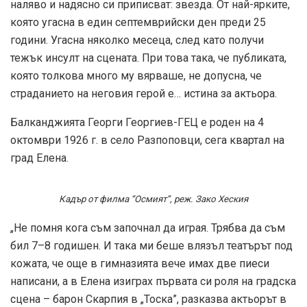
наляво и надясно си приписват: звезда. От най-ярките,
която угасна в един септемврийски ден преди 25
години. Угасна няколко месеца, след като получи
тежък инсулт на сцената. При това така, че публиката,
която толкова много му вярваше, не допусна, че
страданието на неговия герой е… истина за актьора.
Балканджията Георги Георгиев-ГЕЦ е роден на 4
октомври 1926 г. в село Разпоповци, сега квартал на
град Елена.
Кадър от филма “Осмият”, реж. Зако Хеския
„Не помня кога съм започнал да играя. Трябва да съм
бил 7–8 годишен. И така ми беше влязъл театърът под
кожата, че още в гимназията вече имах две пиеси
написани, а в Елена изиграх първата си роля на градска
сцена – барон Скарпия в „Тоска”, разказва актьорът в