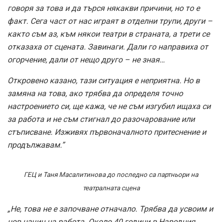
говоря за това и да търся някакви причини, но то е
факт. Сега част от нас играят в отделни трупи, други –
както съм аз, към някои театри в страната, а трети се
отказаха от сцената. Завинаги. Дали го направиха от
огорчение, дали от нещо друго – не зная…
Откровено казано, тази ситуация е неприятна. Но в
замяна на това, ако трябва да определя точно
настроението си, ще кажа, че не съм изгубил ищаха си
за работа и не съм стигнал до разочарование или
стъписване. Изживях първоначалното притеснение и
продължавам.”
ГЕЦ и Таня Масалитинова до последно са партньори на
театралната сцена
„Не, това не е започване отначало. Трябва да усвоим и
нов начин на работа. Около 40 години в Народния