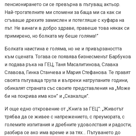
пенсионирането си се превърна в пътуващ актьор.
Най-трогателните ми спомени за баща ми са как си
сгъваше дрехите замислен и потегляше с куфара на
път. Не винаги в добро здраве, правеше това някак си
примирено, но болката му беше голяма!”
Болката наистина е голяма, но не и привързаността
към сцената. Тогава се появява бизнесменът Барбуков
и подава ръка на ГЕЦ, Таня Масалитинова, Славка
Славова, Гинка Станчева и Мария Стефанова. Те правят
своята пътуваща трупа и въпреки натрупаните години,
обикалят страната със своите представления на „Може
би на покрива има кон” и „Скакалци”.
И още едно откровение от „Книга за ГЕЦ”: „Животът
трябва да се живее с напрежението, с преумората, с
големите изпитания и дребните удоволствия и радости,
разбира се ако има време и за тях… Пътуването до