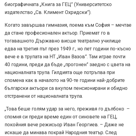
биографичната „Книга за ГЕЦ” (Университетско
издателство „Св. Климент Охридски”).
Когато завършва гимназия, поема към София – мечтае
да стане професионален актьор. Приемат го в
тогавашното Държавно висше театрално училище
едва на третия път през 1949 г., но пет години по-късно
вече е в трупата на НТ „Иван Вазов”. Там играе почти
40 години, преди да бъде „прогонен” заедно с цвета на
националната трупа. Гилдията още потръпва при
спомена как в началото на 90-те години най-добрите
български актьори са вкупом пенсионирани и обидно
отстранени от националната трупа.
„Това беше голям удар за него, преживя го дълбоко –
спомня си преди време един от синовете на ГЕЦ,
покойния вече режисьор Иван Георгиев. – Даже не
искаше да минава покрай Народния театър. След