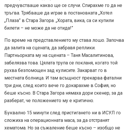
предчувстваше какво ще се случи. Спирахме го да не
тръгва. Трябваше да играе в постановката „Хотел
„Плаза” в Стара Загора. „Хората, вика, са си купили
билети – не може да не отида!”
По време на представлението му става лошо. Започва
да залита на сцената, да забравя реплики.
Партньорката му на сцената – Таня Масалитинова,
забелязва това. Цялата трупа се покланя, когато той
рухва безпомощен зад кулисите. Закарват го в
местната болница. И там всъщност прекарва фатални
три дни, след които вече го докарахме в София, но
беше късно. В Стара Загора нямаха дори скенер, за да
разберат, че положението му е критично.
Буквално 15 минути след пристигането ни в ИСУЛ го
сложиха на операционната маса, за да отстранят
хематома. Но за съжаление беше късно – изобщо не