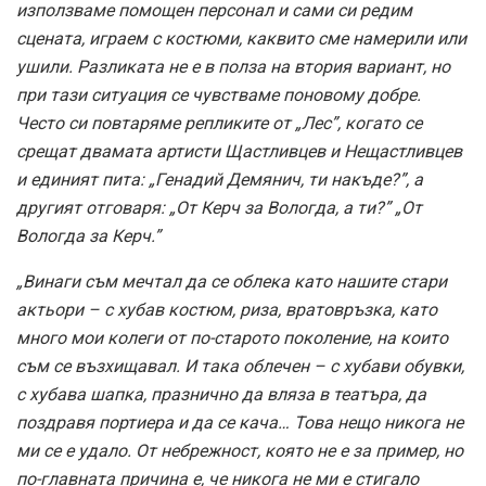
използваме помощен персонал и сами си редим
сцената, играем с костюми, каквито сме намерили или
ушили. Разликата не е в полза на втория вариант, но
при тази ситуация се чувстваме поновому добре.
Често си повтаряме репликите от „Лес”, когато се
срещат двамата артисти Щастливцев и Нещастливцев
и единият пита: „Генадий Демянич, ти накъде?”, а
другият отговаря: „От Керч за Вологда, а ти?” „От
Вологда за Керч.”
„Винаги съм мечтал да се облека като нашите стари
актьори – с хубав костюм, риза, вратовръзка, като
много мои колеги от по-старото поколение, на които
съм се възхищавал. И така облечен – с хубави обувки,
с хубава шапка, празнично да вляза в театъра, да
поздравя портиера и да се кача… Това нещо никога не
ми се е удало. От небрежност, която не е за пример, но
по-главната причина е, че никога не ми е стигало