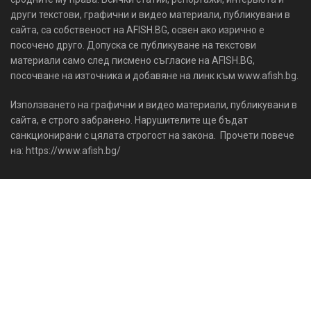
други текстови, графични и видео материали, публикувани в
сайта, са собственост на AFISH.BG, освен ако изрично е
посочено друго. Допуска се публикуване на текстови
материали само след писмено съгласие на AFISH.BG,
посочване на източника и добавяне на линк към www.afish.bg.
Използването на графични и видео материали, публикувани в
сайта, е строго забранено. Нарушителите ще бъдат
санкционирани с цялата строгост на закона. Прочети повече
на: https://www.afish.bg/