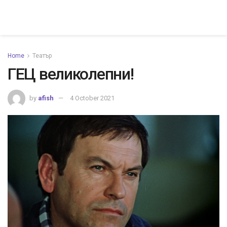
Home
Театър
ГЕЦ великолепни!
by
afish
4 October 2021