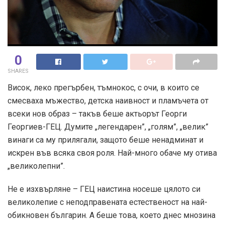
0
SHARES
Висок, леко прегърбен, тъмнокос, с очи, в които се
смесваха мъжество, детска наивност и пламъчета от
всеки нов образ – такъв беше актьорът Георги
Георгиев-ГЕЦ. Думите „легендарен”, „голям”, „велик”
винаги са му прилягали, защото беше ненадминат и
искрен във всяка своя роля. Най-много обаче му отива
„великолепни”.
Не е изхвърляне – ГЕЦ наистина носеше цялото си
великолепие с неподправената естественост на най-
обикновен българин. А беше това, което днес мнозина