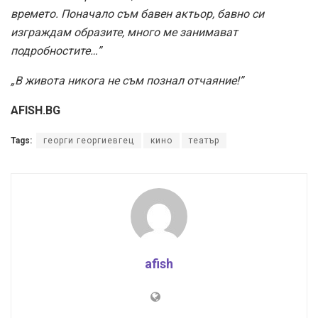
времето. Поначало съм бавен актьор, бавно си
изграждам образите, много ме занимават
подробностите…”
„В живота никога не съм познал отчаяние!”
AFISH.BG
Tags:
георги георгиевгец
кино
театър
afish