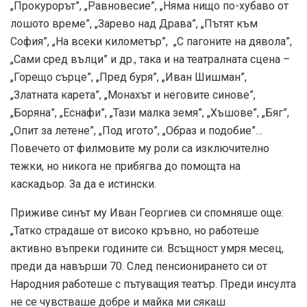
„Прокурорът”, „Равновесие”, „Няма нищо по-хубаво от
лошото време”, „Зарево над Драва”, „Пътят към
София”, „На всеки километър”, „С пагоните на дявола”,
„Сами сред вълци” и др., така и на театралната сцена –
„Горещо сърце”, „Пред буря”, „Иван Шишман”,
„Златната карета”, „Монахът и неговите синове”,
„Боряна”, „Еснафи”, „Тази малка земя”, „Хъшове”, „Бяг”,
„Опит за летене”, „Под игото”, „Образ и подобие”…
Повечето от филмовите му роли са изключително
тежки, но никога не прибягва до помощта на
каскадьор. За да е истински.
Приживе синът му Иван Георгиев си спомняше още:
„Татко страдаше от високо кръвно, но работеше
активно въпреки годините си. Всъщност умря месец,
преди да навърши 70. След пенсионирането си от
Народния работеше с пътуващия театър. Преди инсулта
не се чувстваше добре и майка ми сякаш