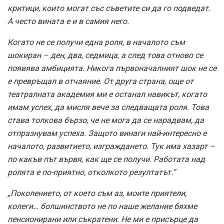
критици, които могат със съветите си да го подведат.
А често вината е и в самия него.
Когато не се получи една роля, в началото съм
шокиран – ден, два, седмица, а след това отново се
появява амбицията. Никога първоначалният шок не се
е превръщал в отчаяние. От друга страна, още от
театралната академия ми е останал навикът, когато
имам успех, да мисля вече за следващата роля. Това
става толкова бързо, че не мога да се нарадвам, да
отпразнувам успеха. Защото винаги най-интересно е
началото, развитието, изграждането. Тук има хазарт –
по какъв път вървя, как ще се получи. Работата над
ролята е по-приятно, отколкото резултатът.”
„Поколението, от което съм аз, моите приятели,
колеги… болшинството не по наше желание бяхме
пенсионирани или съкратени. Не ми е присърце да