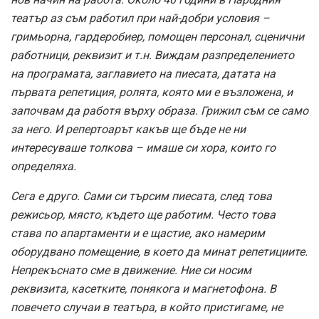
театър аз съм работил при най-добри условия –
гримьорна, гардеробиер, помощен персонал, сценични
работници, реквизит и т.н. Виждам разпределението
на програмата, заглавието на пиесата, датата на
първата репетиция, ролята, която ми е възложена, и
започвам да работя върху образа. Грижил съм се само
за него. И репертоарът какъв ще бъде не ни
интересуваше толкова – имаше си хора, които го
определяха.
Сега е друго. Сами си търсим пиесата, след това
режисьор, място, където ще работим. Често това
става по апартаменти и е щастие, ако намерим
оборудвано помещение, в което да минат репетициите.
Непрекъснато сме в движение. Ние си носим
реквизита, касетките, понякога и магнетофона. В
повечето случаи в театъра, в който пристигаме, не