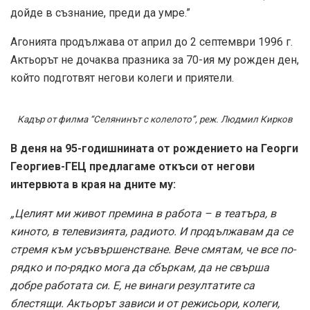
дойде в съзнание, преди да умре.”
Агонията продължава от април до 2 септември 1996 г.
Актьорът не дочаква празника за 70-ия му рожден ден,
който подготвят негови колеги и приятели.
Кадър от филма “Селянинът с колелото”, реж. Людмил Кирков
В деня на 95-годишнината от рождението на Георги
Георгиев-ГЕЦ предлагаме откъси от негови
интервюта в края на дните му:
„Целият ми живот премина в работа – в театъра, в
киното, в телевизията, радиото. И продължавам да се
стремя към усъвършенстване. Вече смятам, че все по-
рядко и по-рядко мога да сбъркам, да не свърша
добре работата си. Е, не винаги резултатите са
блестящи. Актьорът зависи и от режисьори, колеги,