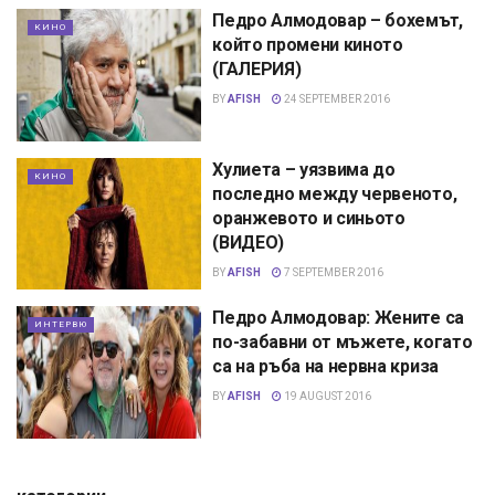
Педро Алмодовар – бохемът,
КИНО
който промени киното
(ГАЛЕРИЯ)
BY
AFISH
24 SEPTEMBER 2016
Хулиета – уязвима до
КИНО
последно между червеното,
оранжевото и синьото
(ВИДЕО)
BY
AFISH
7 SEPTEMBER 2016
Педро Алмодовар: Жените са
ИНТЕРВЮ
по-забавни от мъжете, когато
са на ръба на нервна криза
BY
AFISH
19 AUGUST 2016