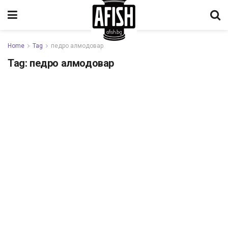
Home
Tag
педро алмодовар
Tag:
педро алмодовар