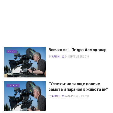
Всичко за… Педро Алмодовар
КИНО
BY
AFISH
24 SEPTEMBER 2019
“Успехът носи още повече
ЦИТАТИ
самота и параноя в живота ви”
BY
AFISH
24 SEPTEMBER 2018