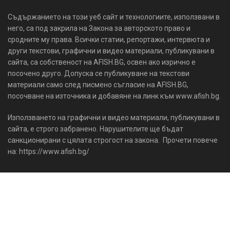
Съдържанието на този уеб сайт и технологиите, използвани в
него, са под закрила на Закона за авторското право и
сродните му права. Всички статии, репортажи, интервюта и
други текстови, графични и видео материали, публикувани в
сайта, са собственост на AFISH.BG, освен ако изрично е
посочено друго. Допуска се публикуване на текстови
материали само след писмено съгласие на AFISH.BG,
посочване на източника и добавяне на линк към www.afish.bg.
Използването на графични и видео материали, публикувани в
сайта, е строго забранено. Нарушителите ще бъдат
санкционирани с цялата строгост на закона. Прочети повече
на: https://www.afish.bg/