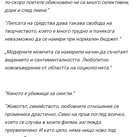
по-скоро поетите обикновено не са много селективни,
дори и след пиене.”
“Липсата на средства дава такава свобода на
творчеството, което е много трудно и понякога
невъзможно да се намери при нормален бюджет.”
„Модерните момчета са намерили начин да съчетаят
видението и сантименталността. Любопитно
нововъведение от областта на социологията.”
“Киното е убежище за сингли.”
“Животът, семейството, любовните отношения се
промениха драстично. Само на пръв поглед всичко,
което се случва в моите филми, изглежда
преувеличено. И като цяло, няма нищо ново под