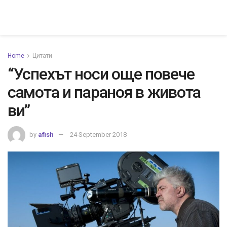
Home
Цитати
“Успехът носи още повече
самота и параноя в живота
ви”
by
afish
24 September 2018