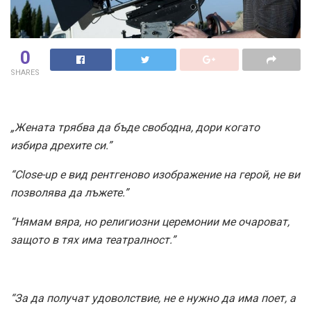
0
SHARES
„Жената трябва да бъде свободна, дори когато
избира дрехите си.”
“Close-up е вид рентгеново изображение на герой, не ви
позволява да лъжете.”
“Нямам вяра, но религиозни церемонии ме очароват,
защото в тях има театралност.”
“За да получат удоволствие, не е нужно да има поет, а