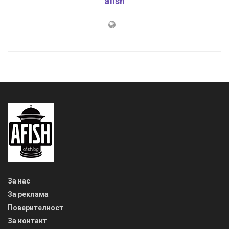
afish
За нас
За реклама
Поверителност
За контакт