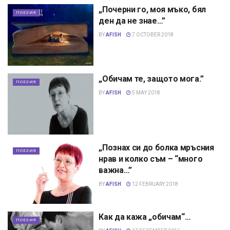
„Почерни го, моя мъко, бял
ПОЕЗИЯ
ден да не знае…”
BY
AFISH
7 OCTOBER 2018
„Обичам те, защото мога.”
ПОЕЗИЯ
BY
AFISH
5 MAY 2018
„Познах си до болка мръсния
ПОЕЗИЯ
нрав и колко съм – “много
важна…”
BY
AFISH
12 FEBRUARY 2018
Как да кажа „обичам“…
ПОЕЗИЯ