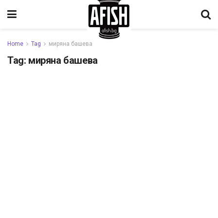
Home
Tag
миряна башева
Tag:
миряна башева