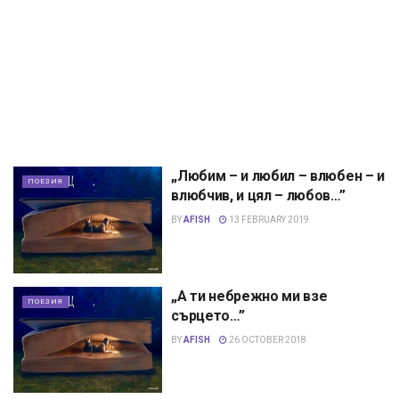
„Любим – и любил – влюбен – и
ПОЕЗИЯ
влюбчив, и цял – любов…”
BY
AFISH
13 FEBRUARY 2019
„А ти небрежно ми взе
ПОЕЗИЯ
сърцето…”
BY
AFISH
26 OCTOBER 2018