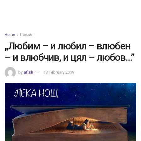
Home
Поезия
„Любим – и любил – влюбен
– и влюбчив, и цял – любов…”
by
afish
13 February 2019