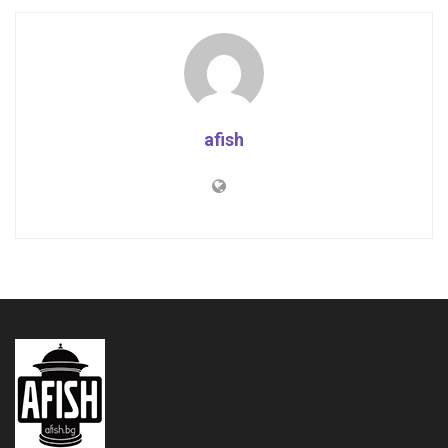
afish