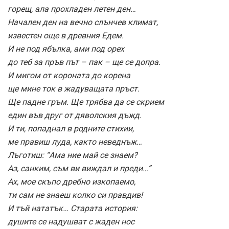
горещ, ала прохладен летен ден…
Начален ден на вечно слънчев климат,
известен още в древния Едем.
И не под ябълка, ами под орех
до теб за пръв път – пак – ще се допра.
И мигом от короната до корена
ще мине ток в жадуващата пръст.
Ще падне гръм. Ще трябва да се скрием
един във друг от дяволския дъжд.
И ти, попаднал в родните стихии,
ме правиш луда, както неведнъж…
Лъготиш: “Ама ние май се знаем?
Аз, санким, съм ви виждал и преди…”
Ах, мое скъпо дребно изкопаемо,
ти сам не знаеш колко си правдив!
И тъй нататък… Старата история:
душите се надушват с жаден нос