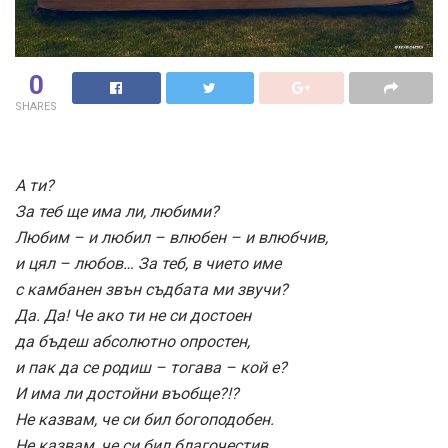
0
SHARES
А ти?
За теб ще има ли, любими?
Любим – и любил – влюбен – и влюбчив,
и цял – любов… За теб, в чието име
с камбанен звън съдбата ми звучи?
Да. Да! Че ако ти не си достоен
да бъдеш абсолютно опростен,
и пак да се родиш – тогава – кой е?
И има ли достойни въобще?!?
Не казвам, че си бил богоподобен.
Не казвам, че си бил благочестив…