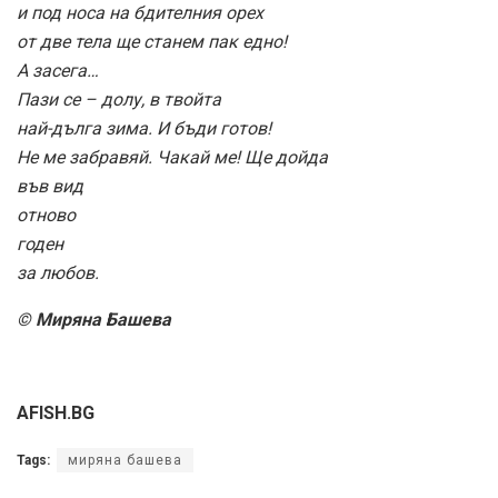
и под носа на бдителния орех
от две тела ще станем пак едно!
А засега…
Пази се – долу, в твойта
най-дълга зима. И бъди готов!
Не ме забравяй. Чакай ме! Ще дойда
във вид
отново
годен
за любов.
© Миряна Башева
AFISH.BG
Tags:
миряна башева