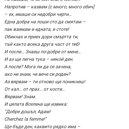
Напротив – казвам (с много, много обич]
– ех, имаше си недобри черти…
Една добра на лоши сто да смятам –
пак взимам и едната, и стоте!
Обикнах и приех дори смъртта ти,
тъй както всяка друга част от теб!
И после… Знаеш по-добре от мене…
И аз ще легна тука – някой ден.
А после? Мога ли да се зачена,
ако не знам, че вече си роден?
Аз вярвам – ти отново ще поникнеш!
От кал… от прах… от кости…
Вярвам! Знам.
И цялата Вселена ще извика:
“Добре дошъл, Адам!
Cherchez la femme!”
Ще бъде ден, каквито рядко има –