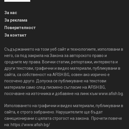
За нас
За реклама
Поверителност
За контакт
Съдържанието на този уеб сайт и технологиите, използвани в
него, са под закрила на Закона за авторското право и
сродните му права. Всички статии, репортажи, интервюта и
други текстови, графични и видео материали, публикувани в
сайта, са собственост на AFISH.BG, освен ако изрично е
посочено друго. Допуска се публикуване на текстови
материали само след писмено съгласие на AFISH.BG,
посочване на източника и добавяне на линк към www.afish.bg.
Използването на графични и видео материали, публикувани в
сайта, е строго забранено. Нарушителите ще бъдат
санкционирани с цялата строгост на закона. Прочети повече
на: https://www.afish.bg/