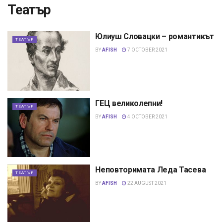
Театър
Юлиуш Словацки – романтикът
ТЕАТЪР
BY
AFISH
7 OCTOBER 2021
ГЕЦ великолепни!
ТЕАТЪР
BY
AFISH
4 OCTOBER 2021
Неповторимата Леда Тасева
ТЕАТЪР
BY
AFISH
22 AUGUST 2021