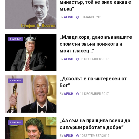
министър, той не знае каква е
мъка”
BY
AFISH
30 MARCH 2018
„Млади хора, дано във вашите
ТЕАТЪР
спомени звъни понякога и
моят гласец…”
BY
AFISH
18 DECEMBER 2017
„Дяволът е по-интересен от
ТЕАТЪР
Бог”
BY
AFISH
14 DECEMBER 2017
„Аз съм на принципа всеки да
ТЕАТЪР
си върши работата добре”
BY
AFISH
10 SEPTEMBER 2017