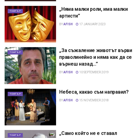
„Няма малки роли, има малки
ТЕАТЪР
артисти”
BY
AFISH
17 JANUARY 2023
„За съжаление животът върви
ТЕАТЪР
праволинейно и няма как да се
върнеш назад…”
BY
AFISH
10 SEPTEMBER 2019
Небеса, какво съм направил?
ТЕАТЪР
BY
AFISH
15 NOVEMBER 2018
„Само който не е ставал
ТЕАТЪР