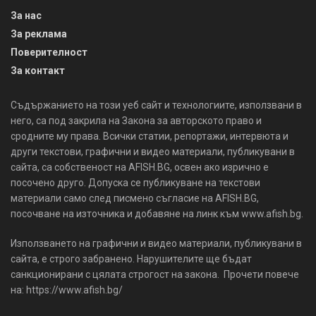
За нас
За реклама
Поверителност
За контакт
Съдържанието на този уеб сайт и технологиите, използвани в
него, са под закрила на Закона за авторското право и
сродните му права. Всички статии, репортажи, интервюта и
други текстови, графични и видео материали, публикувани в
сайта, са собственост на AFISH.BG, освен ако изрично е
посочено друго. Допуска се публикуване на текстови
материали само след писмено съгласие на AFISH.BG,
посочване на източника и добавяне на линк към www.afish.bg.
Използването на графични и видео материали, публикувани в
сайта, е строго забранено. Нарушителите ще бъдат
санкционирани с цялата строгост на закона. Прочети повече
на: https://www.afish.bg/