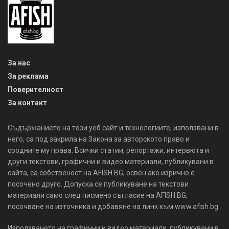
За нас
За реклама
Поверителност
За контакт
Съдържанието на този уеб сайт и технологиите, използвани в
него, са под закрила на Закона за авторското право и
сродните му права. Всички статии, репортажи, интервюта и
други текстови, графични и видео материали, публикувани в
сайта, са собственост на AFISH.BG, освен ако изрично е
посочено друго. Допуска се публикуване на текстови
материали само след писмено съгласие на AFISH.BG,
посочване на източника и добавяне на линк към www.afish.bg.
Използването на графични и видео материали, публикувани в