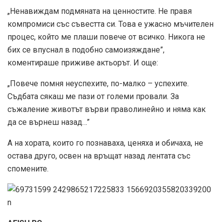
„Ненавиждам подмяната на ценностите. Не правя
компромиси със съвестта си. Това е ужасно мъчителен
процес, който ме плаши повече от всичко. Никога не
бих се впуснал в подобно самоизяждане”,
коментираше приживе актьорът. И още:
„Повече помня неуспехите, по-малко – успехите.
Съдбата сякаш ме пази от големи провали. За
съжаление животът върви праволинейно и няма как
да се върнеш назад…”
А на хората, които го познаваха, ценяха и обичаха, не
остава друго, освен на връщат назад лентата със
спомените.