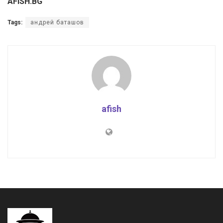
AFISH.BG
Tags:
андрей баташов
afish