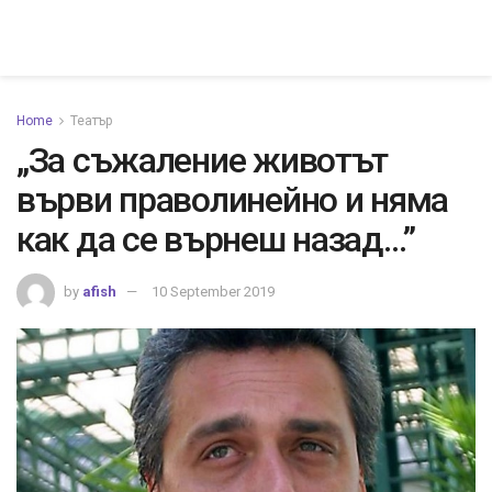
Home
Театър
„За съжаление животът
върви праволинейно и няма
как да се върнеш назад…”
by
afish
10 September 2019