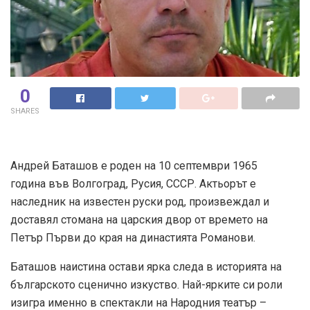
0
SHARES
Андрей Баташов е роден на 10 септември 1965
година във Волгоград, Русия, СССР. Актьорът е
наследник на известен руски род, произвеждал и
доставял стомана на царския двор от времето на
Петър Първи до края на династията Романови.
Баташов наистина остави ярка следа в историята на
българското сценично изкуство. Най-ярките си роли
изигра именно в спектакли на Народния театър –