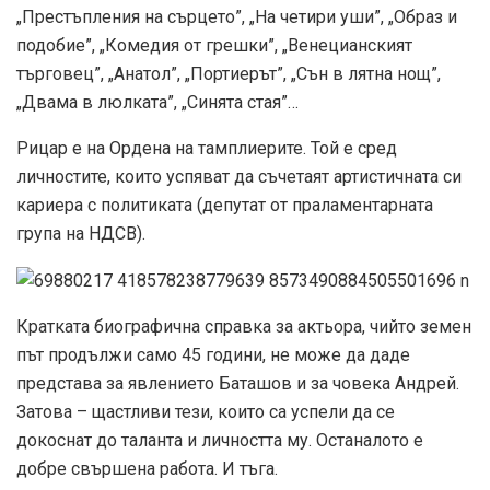
„Престъпления на сърцето”, „На четири уши”, „Образ и
подобие”, „Комедия от грешки”, „Венецианският
търговец”, „Анатол”, „Портиерът”, „Сън в лятна нощ”,
„Двама в люлката”, „Синята стая”…
Рицар е на Ордена на тамплиерите. Той е сред
личностите, които успяват да съчетаят артистичната си
кариера с политиката (депутат от праламентарната
група на НДСВ).
Кратката биографична справка за актьора, чийто земен
път продължи само 45 години, не може да даде
представа за явлението Баташов и за човека Андрей.
Затова – щастливи тези, които са успели да се
докоснат до таланта и личността му. Останалото е
добре свършена работа. И тъга.