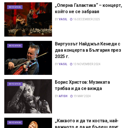
„Оперна Галактика“ – концерт,
МУЗИКА
който не се забравя
BY
VASIL
16 DECEMBER 2025
Виртуозът Найджъл Кенеди с
МУЗИКА
два концерта в България през
2025 г.
BY
VASIL
13 NOVEMBER 2024
Борис Христов: Музиката
МУЗИКА
трябва и да се вижда
BY
AFISH
19 MAY 2024
„Каквото и да ти коства, най-
МУЗИКА
важното е да не бъдеш друг,