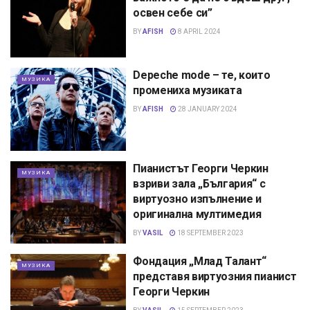
освен себе си”
BY
AFISH
8 APRIL 2024
Depeche mode – те, които
МУЗИКА
промениха музиката
BY
AFISH
28 JANUARY 2024
Пианистът Георги Черкин
МУЗИКА
взриви зала „България“ с
виртуозно изпълнение и
оригинална мултимедия
BY
VASIL
18 SEPTEMBER 2023
Фондация „Млад Талант“
МУЗИКА
представя виртуозния пианист
Георги Черкин