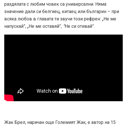
раздялата с любим човек са универсални. Няма
значение дали си белгиец, китаец или българин – при
всяка любов в главата ти звучи този рефрен: „Не ме
напускай”, „Не ме оставяй”,
“
Не си отивай”.
Жак Брел, наричан още Големият Жак, е автор на 15