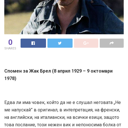
0
SHARES
Спомен за
Жак Брел
(8 април 1929 – 9 октомври
1978)
Едва ли има човек, който да не е слушал неговата „Не
ме напускай” в оригинал, в интепретация, на френски,
на английски, на италиански, на всички езици, защото
това послание, този нежен вик и непоносима болка от