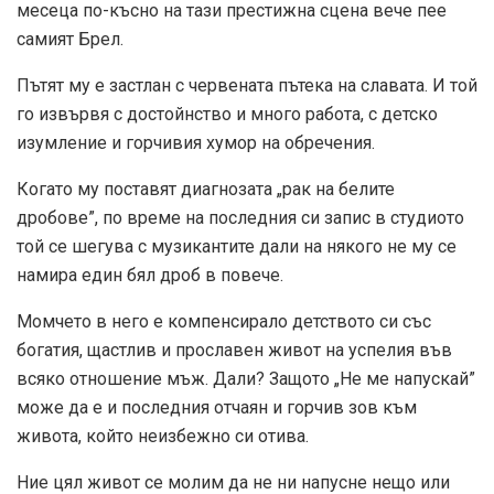
месеца по-късно на тази престижна сцена вече пее
самият Брел.
Пътят му е застлан с червената пътека на славата. И той
го извървя с достойнство и много работа, с детско
изумление и горчивия хумор на обречения.
Когато му поставят диагнозата „рак на белите
дробове”, по време на последния си запис в студиото
той се шегува с музикантите дали на някого не му се
намира един бял дроб в повече.
Момчето в него е компенсирало детството си със
богатия, щастлив и прославен живот на успелия във
всяко отношение мъж. Дали? Защото „Не ме напускай”
може да е и последния отчаян и горчив зов към
живота, който неизбежно си отива.
Ние цял живот се молим да не ни напусне нещо или