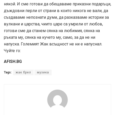
някой. И сме готови да обещаваме приказни подаръци,
дъждовни перли от страни в които никога не вали, да
създаваме непознати думи, да разказваме истории за
вулкани и царства, чиито царе са умрели от любов,
готови сме да станем сянка на любимия, сянка на
ръката му, сянка на кучето му, само, за да не ни
напуска. Големият Жак всъщност не ни е напуснал.
Чуйте го:
AFISH.BG
Tags:
жак брел
музика