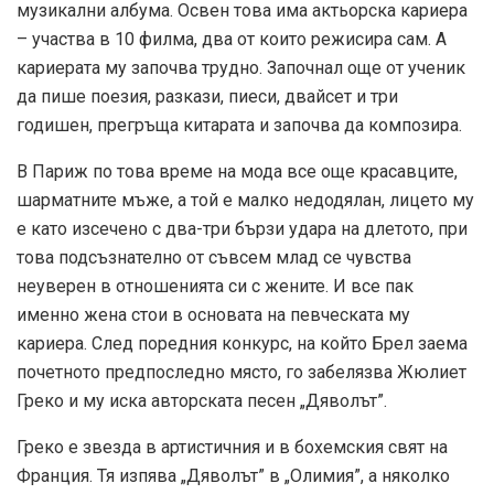
музикални албума. Освен това има актьорска кариера
– участва в 10 филма, два от които режисира сам. А
кариерата му започва трудно. Започнал още от ученик
да пише поезия, разкази, пиеси, двайсет и три
годишен, прегръща китарата и започва да композира.
В Париж по това време на мода все още красавците,
шарматните мъже, а той е малко недодялан, лицето му
е като изсечено с два-три бързи удара на длетото, при
това подсъзнателно от съвсем млад се чувства
неуверен в отношенията си с жените. И все пак
именно жена стои в основата на певческата му
кариера. След поредния конкурс, на който Брел заема
почетното предпоследно място, го забелязва Жюлиет
Греко и му иска авторската песен „Дяволът”.
Греко е звезда в артистичния и в бохемския свят на
Франция. Тя изпява „Дяволът” в „Олимия”, а няколко