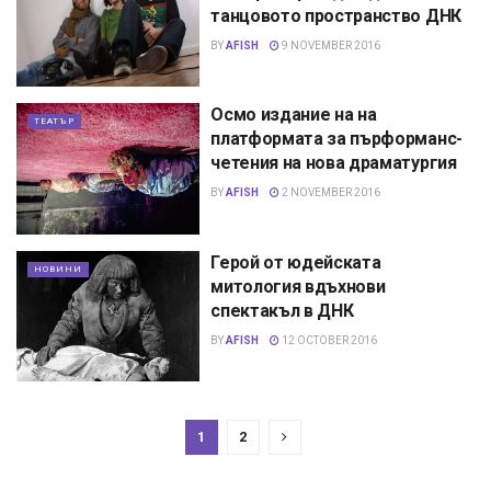
танцовото пространство ДНК
BY
AFISH
9 NOVEMBER 2016
Осмо издание на на
ТЕАТЪР
платформата за пърформанс-
четения на нова драматургия
BY
AFISH
2 NOVEMBER 2016
Герой от юдейската
НОВИНИ
митология вдъхнови
спектакъл в ДНК
BY
AFISH
12 OCTOBER 2016
1
2