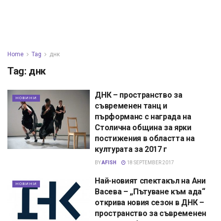
Home
Tag
днк
Tag:
днк
ДНК – пространство за
НОВИНИ
съвременен танц и
пърформанс с награда на
Столична община за ярки
постижения в областта на
културата за 2017 г
BY
AFISH
18 SEPTEMBER 2017
Най-новият спектакъл на Ани
НОВИНИ
Васева – „Пътуване към ада“
открива новия сезон в ДНК –
пространство за съвременен