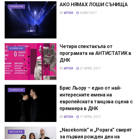
АКО НЯМАХ ЛОШИ СЪНИЩА
НОВИНИ
BY
AFISH
6 MAY 2017
Четири спектакъла от
НОВИНИ
програмата на АНТИСТАТИК в
ДНК
BY
AFISH
27 APRIL 2017
Брис Льору – едно от най-
НОВИНИ
интересните имена на
европейската танцова сцена с
премиера в ДНК
BY
AFISH
17 APRIL 2017
„Nasekomix” и „Popara” свирят
МУЗИКА
за първия рожден ден на