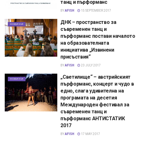
танц и пърформанс
BY
AFISH
15 SEPTEMBER 2017
ДНК – пространство за
НОВИНИ
съвременен танц и
пърформанс постави началото
на образователната
инициатива „Извинени
присъствия“
BY
AFISH
23 JULY 2017
„Светилище“ – австрийският
НОВИНИ
пърформанс, концерт и чудо в
едно, слага удивителна на
програмата на десетия
Международен фестивал за
съвременен танц и
пърформанс АНТИСТАТИК
2017
BY
AFISH
17 MAY 2017