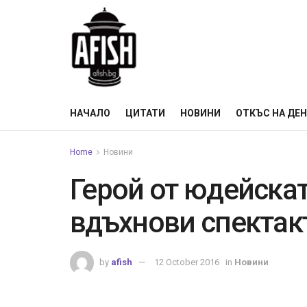
НАЧАЛО
ЦИТАТИ
НОВИНИ
ОТКЪС НА ДЕ
Home
Новини
Герой от юдейска
вдъхнови спектак
by
afish
12 October 2016
in
Новини