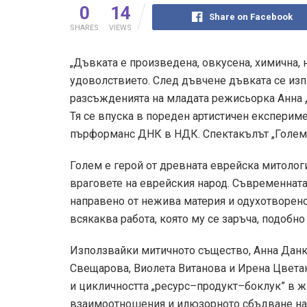
0
14
Share on Facebook
SHARES
VIEWS
„Дъвката е произведена, овкусена, химична,
удоволствието. След дъвчене дъвката се изпл
разсъжденията на младата режисьорка Анна Д
Тя се впуска в пореден артистичен експерим
пърформанс ДНК в НДК. Спектакълът „Голем” 
Голем е герой от древната еврейска митолог
враговете на еврейския народ. Съвременната
направено от нежива материя и одухотворено
всякаква работа, която му се заръча, подобно
Използвайки митичното същество, Анна Данк
Свещарова, Виолета Витанова и Ирена Цветан
и цикличността „ресурс–продукт–боклук” в ж
взаимоотношения и илюзорното сбъдване на