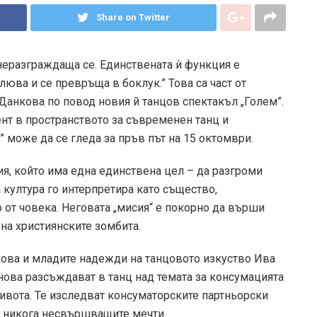
Share on Twitter
 неразграждаща се. Единствената ѝ функция е
юва и се превръща в боклук.” Това са част от
анкова по повод новия й танцов спектакъл „Голем”.
ент в пространството за съвременен танц и
може да се гледа за пръв път на 15 октомври.
ия, който има една единствена цел – да разгроми
 култура го интерпретира като същество,
 от човека. Неговата „мисия“ е покорно да върши
 на християнските зомбита.
ова и младите надежди на танцовото изкуство Ива
ова разсъждават в танц над темата за консумацията
ивота. Те изследват консуматорските партньорски
 никога несвършващите мечти.