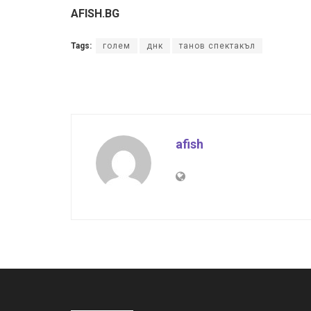
AFISH.BG
Tags:
голем
днк
танов спектакъл
afish