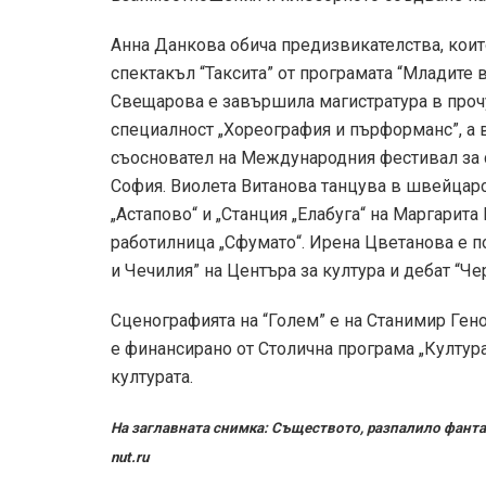
Анна Данкова обича предизвикателства, коит
спектакъл “Таксита” от програмата “Младите
Свещарова е завършила магистратура в прочу
специалност „Хореография и пърформанс”, а в
съосновател на Международния фестивал за 
София. Виолета Витанова танцува в швейцарск
„Астапово“ и „Станция „Елабуга“ на Маргарит
работилница „Сфумато“. Ирена Цветанова е п
и Чечилия” на Центъра за култура и дебат “Ч
Сценографията на “Голем” е на Станимир Ген
е финансирано от Столична програма „Култура
културата.
На заглавната снимка: Съществото, разпалило фанта
nut.ru