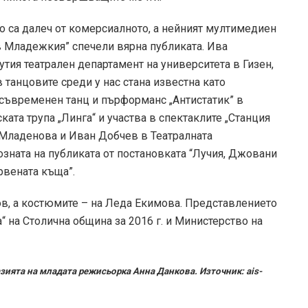
о са далеч от комерсиалното, а нейният мултимедиен
 в Младежкия” спечели вярна публиката. Ива
тия театрален департамент на университета в Гизен,
 танцовите среди у нас стана известна като
съвременен танц и пърформанс „Антистатик” в
ата трупа „Линга“ и участва в спектаклите „Станция
а Младенова и Иван Добчев в Театралната
озната на публиката от постановката “Лучия, Джовани
ервената къща”.
ов, а костюмите – на Леда Екимова. Представлението
“ на Столична община за 2016 г. и Министерство на
зията на младата режисьорка Анна Данкова. Източник: ais-