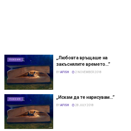
„Любовта връщаше на
ПОЕЗИЯ
закъснялите времето…”
BY
AFISH
2 NOVEMBER 2018
„Искам да те нарисувам…”
ПОЕЗИЯ
BY
AFISH
28 JULY 2018