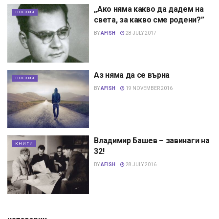
„Ако няма какво да дадем на
ПОЕЗИЯ
света, за какво сме родени?”
BY
AFISH
28 JULY 2017
Аз няма да се върна
ПОЕЗИЯ
BY
AFISH
19 NOVEMBER 2016
Владимир Башев – завинаги на
КНИГИ
32!
BY
AFISH
28 JULY 2016