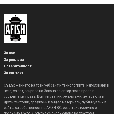
За нас
За реклама
Поверителност
За контакт
Съдържанието на този уеб сайт и технологиите, използвани в
него, са под закрила на Закона за авторското право и
сродните му права. Всички статии, репортажи, интервюта и
други текстови, графични и видео материали, публикувани в
сайта, са собственост на AFISH.BG, освен ако изрично е
посочено друго. Допуска се публикуване на текстови