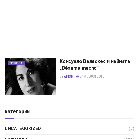
Консуело Веласкес и нейната
МУЗИКА
„Bésame mucho”
BY
AFISH
21 AUGUST 2016
категории
UNCATEGORIZED
(7)