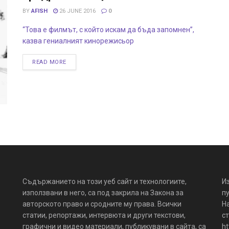
BY
AFISH
26 JUNE 2016
0
“Това е филмът, с който искам да бъда запомнен”,
казва гениалният кинорежисьор
READ MORE
Съдържанието на този уеб сайт и технологиите,
И
използвани в него, са под закрила на Закона за
пу
авторското право и сродните му права. Всички
Н
статии, репортажи, интервюта и други текстови,
ст
графични и видео материали, публикувани в сайта, са
ht