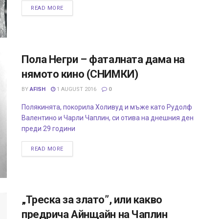
READ MORE
Пола Негри – фаталната дама на
нямото кино (СНИМКИ)
BY
AFISH
1 AUGUST 2016
0
Полякинята, покорила Холивуд и мъже като Рудолф
Валентино и Чарли Чаплин, си отива на днешния ден
преди 29 години
READ MORE
„Треска за злато”, или какво
предрича Айнщайн на Чаплин