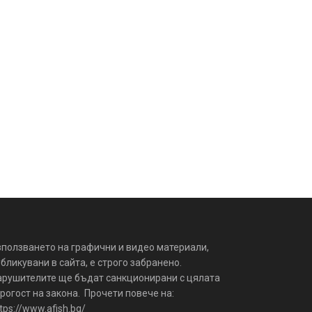
зползването на графични и видео материали,
бликувани в сайта, е строго забранено.
арушителите ще бъдат санкционирани с цялата
рогост на закона. Прочети повече на:
tps://www.afish.bg/