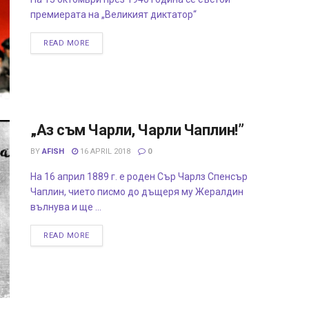
премиерата на „Великият диктатор“
READ MORE
„Аз съм Чарли, Чарли Чаплин!”
BY
AFISH
16 APRIL 2018
0
На 16 април 1889 г. е роден Сър Чарлз Спенсър
Чаплин, чието писмо до дъщеря му Жералдин
вълнува и ще ...
READ MORE