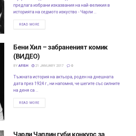
предлага избрани изказвания на най-великия в
историята на седмото изкуство - Чарли ...
READ MORE
Бени Хил – забраненият комик
(ВИДЕО)
BY
AFISH
21 JANUARY 2017
0
Тъжната история на актьора, роден на днешната
дата през 1924 г., ни напомня, че шегите със силните
на деня са ...
READ MORE
Чарли Чаплин губи конкурс за