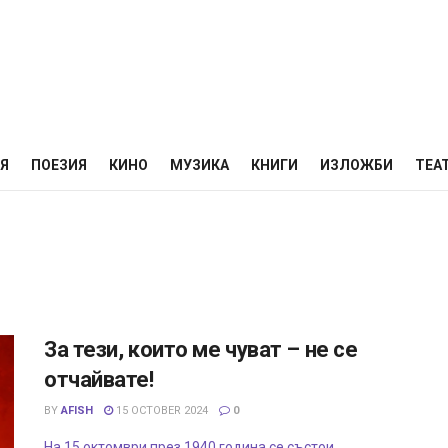
НЯ
ПОЕЗИЯ
КИНО
МУЗИКА
КНИГИ
ИЗЛОЖБИ
ТЕА
За тези, които ме чуват – не се
отчайвате!
BY
AFISH
15 OCTOBER 2024
0
На 15 октомври през 1940 година се състои