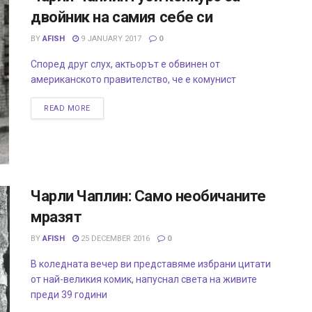
двойник на самия себе си
BY
AFISH
9 JANUARY 2017
0
Според друг слух, актьорът е обвинен от
американското правителство, че е комунист
READ MORE
Чарли Чаплин: Само необичаните
мразят
BY
AFISH
25 DECEMBER 2016
0
В коледната вечер ви представяме избрани цитати
от най-великия комик, напуснал света на живите
преди 39 години