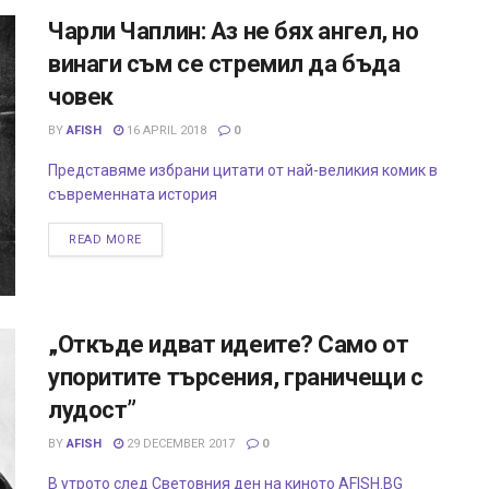
Чарли Чаплин: Аз не бях ангел, но
винаги съм се стремил да бъда
човек
BY
AFISH
16 APRIL 2018
0
Представяме избрани цитати от най-великия комик в
съвременната история
READ MORE
„Откъде идват идеите? Само от
упоритите търсения, граничещи с
лудост”
BY
AFISH
29 DECEMBER 2017
0
В утрото след Световния ден на киното AFISH.BG