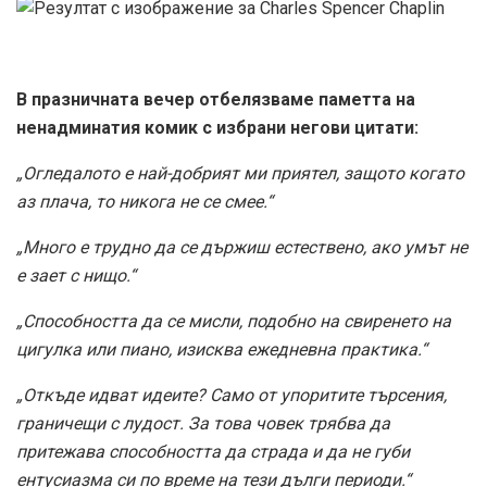
В празничната вечер отбелязваме паметта на
ненадминатия комик с избрани негови цитати:
„Огледалото е най-добрият ми приятел, защото когато
аз плача, то никога не се смее.“
„Много е трудно да се държиш естествено, ако умът не
е зает с нищо.“
„Способността да се мисли, подобно на свиренето на
цигулка или пиано, изисква ежедневна практика.“
„Откъде идват идеите? Само от упоритите търсения,
граничещи с лудост. За това човек трябва да
притежава способността да страда и да не губи
ентусиазма си по време на тези дълги периоди.“