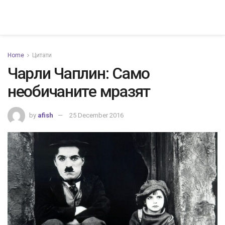
Home
Цитати
Чарли Чаплин: Само
необичаните мразят
by
afish
25 December 2016