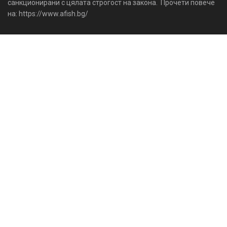
санкционирани с цялата строгост на закона. Прочети повече
на: https://www.afish.bg/