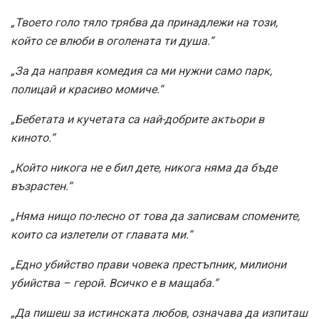
„Твоето голо тяло трябва да принадлежи на този,
който се влюби в оголената ти душа.“
„За да направя комедия са ми нужни само парк,
полицай и красиво момиче.“
„Бебетата и кучетата са най-добрите актьори в
киното.“
„Който никога не е бил дете, никога няма да бъде
възрастен.“
„Няма нищо по-лесно от това да записвам спомените,
които са излетели от главата ми.“
„Едно убийство прави човека престъпник, милиони
убийства – герой. Всичко е в мащаба.“
„Да пишеш за истинската любов, означава да изпиташ