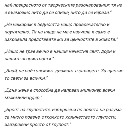
най-прекрасното от творческите разочарования: тя не
е възможно нито да се опише, нито да се изрази.“
„Не намирам в бедността нищо привлекателно и
поучително. Тя на нищо не ме е научила и само е
изкривила представата ми за ценностите в живота.“
„Нищо не трае вечно в нашия нечестив свят, дори и
нашите неприятности.“
„Знай, че най-големият диамант е слънцето. За щастие
то свети за всички.“
„Една жена е способна да направи милионер всеки
мъж-милиардер.“
„Броят на глупостите, извършени по волята на разума
са много повече, отколкото количеството глупости,
извършени просто от глупост.“