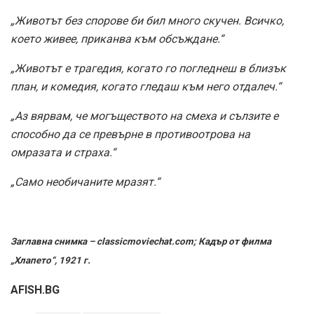
„Животът без спорове би бил много скучен. Всичко,
което живее, приканва към обсъждане.“
„Животът е трагедия, когато го погледнеш в близък
план, и комедия, когато гледаш към него отдалеч.“
„Аз вярвам, че могъществото на смеха и сълзите е
способно да се превърне в противоотрова на
омразата и страха.“
„Само необичаните мразят.“
Заглавна снимка – classicmoviechat.com; Кадър от филма
„Хлапето“, 1921 г.
AFISH.BG