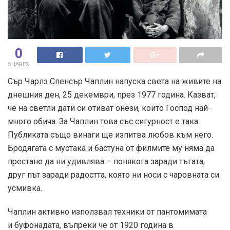
0
SHARES
Сър Чарлз Спенсър Чаплин напуска света на живите на
днешния ден, 25 декември, през 1977 година. Казват,
че на светли дати си отиват онези, които Господ най-
много обича. За Чаплин това със сигурност е така.
Публиката също винаги ще изпитва любов към него.
Бродягата с мустака и бастуна от филмите му няма да
престане да ни удивлява – понякога заради тъгата,
друг път заради радостта, която ни носи с чаровната си
усмивка.
Чаплин активно използвал техники от пантомимата
и буфонадата, въпреки че от 1920 година в