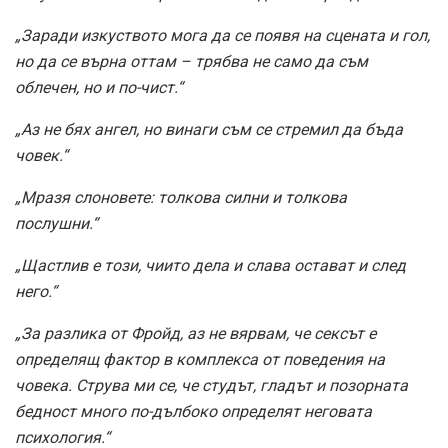
„Заради изкуството мога да се появя на сцената и гол,
но да се върна оттам – трябва не само да съм
облечен, но и по-чист.“
„Аз не бях ангел, но винаги съм се стремил да бъда
човек.“
„Мразя слоновете: толкова силни и толкова
послушни.“
„Щастлив е този, чиито дела и слава остават и след
него.“
„За разлика от Фройд, аз не вярвам, че сексът е
определящ фактор в комплекса от поведения на
човека. Струва ми се, че студът, гладът и позорната
бедност много по-дълбоко определят неговата
психология.“