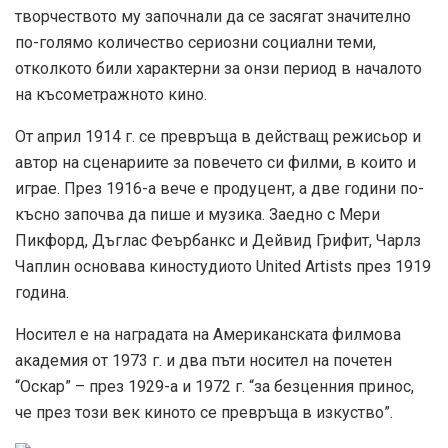
творчеството му започнали да се засягат значително
по-голямо количество сериозни социални теми,
отколкото били характерни за онзи период в началото
на късометражното кино.
От април 1914 г. се превръща в действащ режисьор и
автор на сценариите за повечето си филми, в които и
играе. През 1916-а вече е продуцент, а две години по-
късно започва да пише и музика. Заедно с Мери
Пикфорд, Дъглас Феърбанкс и Дейвид Грифит, Чарлз
Чаплин основава киностудиото United Artists през 1919
година.
Носител е на наградата на Американската филмова
академия от 1973 г. и два пъти носител на почетен
“Оскар” – през 1929-а и 1972 г. “за безценния принос,
че през този век киното се превръща в изкуство”.