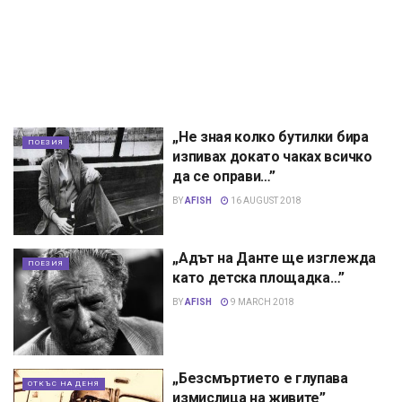
„Не зная колко бутилки бира
ПОЕЗИЯ
изпивах докато чаках всичко
да се оправи…”
BY
AFISH
16 AUGUST 2018
„Адът на Данте ще изглежда
ПОЕЗИЯ
като детска площадка…”
BY
AFISH
9 MARCH 2018
„Безсмъртието е глупава
ОТКЪС НА ДЕНЯ
измислица на живите”