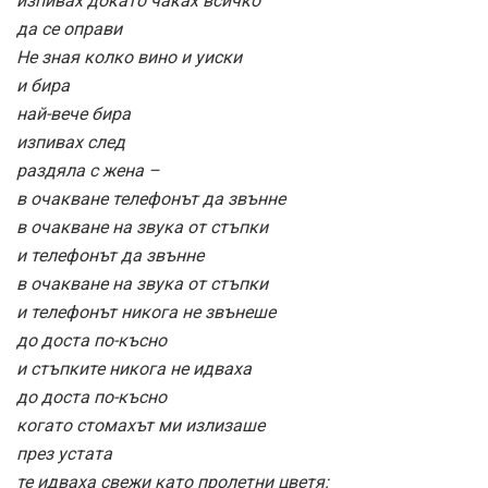
изпивах докато чаках всичко
да се оправи
Не зная колко вино и уиски
и бира
най-вече бира
изпивах след
раздяла с жена –
в очакване телефонът да звънне
в очакване на звука от стъпки
и телефонът да звънне
в очакване на звука от стъпки
и телефонът никога не звънеше
до доста по-късно
и стъпките никога не идваха
до доста по-късно
когато стомахът ми излизаше
през устата
те идваха свежи като пролетни цветя: