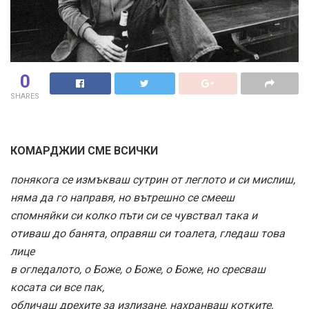
0
SHARES
КОМАРДЖИИ СМЕ ВСИЧКИ
понякога се измъкваш сутрин от леглото и си мислиш,
няма да го направя, но вътрешно се смееш
спомняйки си колко пъти си се чувствал така и
отиваш до банята, оправяш си тоалета, гледаш това
лице
в огледалото, о Боже, о Боже, о Боже, но сресваш
косата си все пак,
обличаш дрехите за излизане, нахранваш котките,