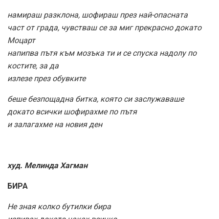
намираш разклона, шофираш през най-опасната
част от града, чувстваш се за миг прекрасно докато
Моцарт
напипва пътя към мозъка ти и се спуска надолу по
костите, за да
излезе през обувките
беше безпощадна битка, която си заслужаваше
докато всички шофирахме по пътя
и залагахме на новия ден
худ. Мелинда Хагман
БИРА
Не зная колко бутилки бира