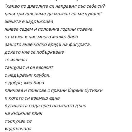
“какво по дяволите си направил със себе си?
цели три дни няма да можеш да ме чукаш!”
жената е издръжлива
живее седем и половина години повече
от мъжа и пие много малко бира
защото знае колко вреди на фигурата.
докато ние се побъркваме
те излизат
танцуват и се веселят
с надървени каубои.
е добре, има бира
пликове и пликове с празни бирени бутилки
и когато си вземеш една
бутилката пада през влажното дъно
на книжния плик
търкулва се
издрънчава