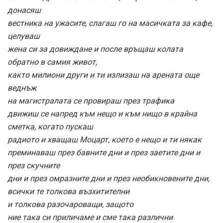
донасяш
вестника на ужасите, слагаш го на масичката за кафе,
целуваш
жена си за довиждане и после връщаш колата
обратно в самия живот,
както милиони други и ти излизаш на арената още
веднъж
на магистралата се провираш през трафика
движиш се напред към нещо и към нищо в крайна
сметка, когато пускаш
радиото и хващаш Моцарт, което е нещо и ти някак
преминаваш през бавните дни и през заетите дни и
през скучните
дни и през омразните дни и през необикновените дни,
всички те толкова възхитителни
и толкова разочароващи, защото
ние така си приличаме и сме така различни