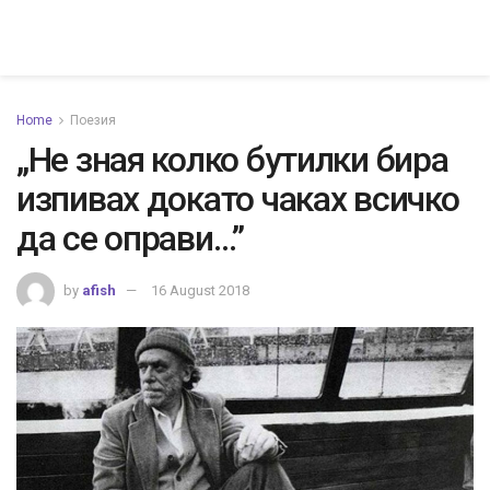
Home
Поезия
„Не зная колко бутилки бира
изпивах докато чаках всичко
да се оправи…”
by
afish
16 August 2018