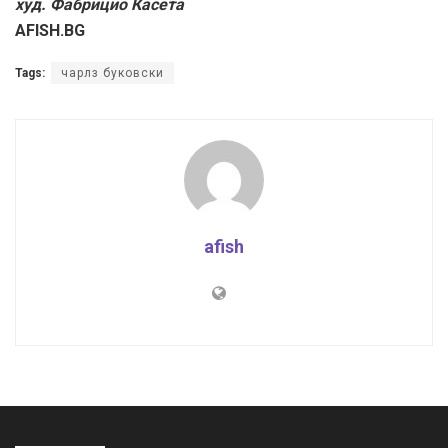
худ. Фабрицио Касета
AFISH.BG
Tags:
чарлз буковски
afish