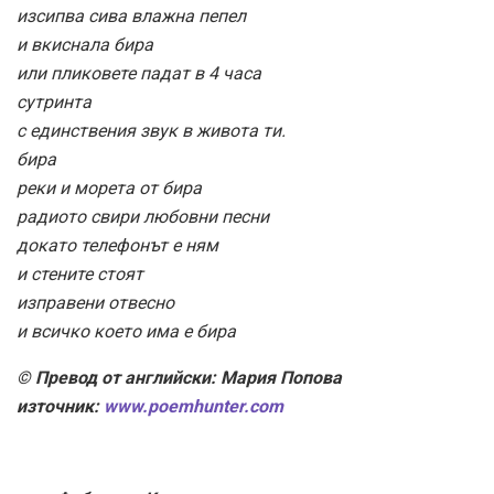
изсипва сива влажна пепел
и вкиснала бира
или пликовете падат в 4 часа
сутринта
с единствения звук в живота ти.
бира
реки и морета от бира
радиото свири любовни песни
докато телефонът е ням
и стените стоят
изправени отвесно
и всичко което има е бира
© Превод от английски: Мария Попова
източник:
www.poemhunter.com