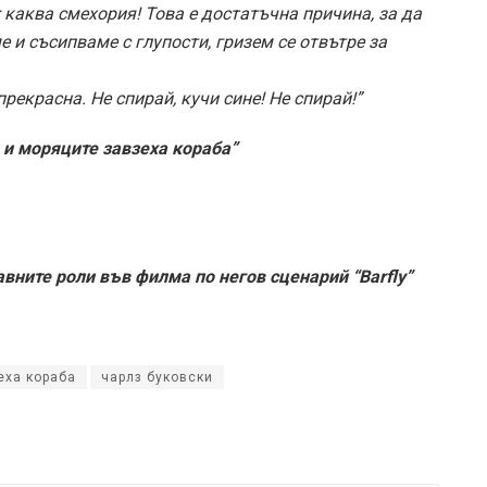
 каква смехория! Това е достатъчна причина, за да
е и съсипваме с глупости, гризем се отвътре за
рекрасна. Не спирай, кучи сине! Не спирай!”
 и моряците завзеха кораба”
авните роли във филма по негов сценарий “Barfly”
еха кораба
чарлз буковски