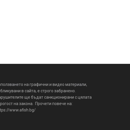
зползването на графични и видео материали,
бликувани в сайта, е строго забранено.
арушителите ще бъдат санкционирани с цялата
рогост на закона. Прочети повече на:
tps://www.afish.bg/