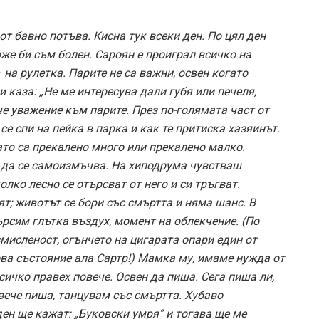
т бавно потъва. Кисна тук всеки ден. По цял ден
оже би съм болен. Сароян е проиграл всичко на
 на рулетка. Парите не са важни, освен когато
каза: „Не ме интересува дали губя или печеля,
е уважение към парите. През по-голямата част от
е спи на пейка в парка и как те притиска хазяинът.
ато са прекалено много или прекалено малко.
а да се самоизмъчва. На хиподрума чувстваш
олко лесно се отърсват от него и си тръгват.
т; животът се бори със смъртта и няма шанс. В
ърсим глътка въздух, момент на облекчение. (По
мисленост, огънчето на цигарата опари един от
ова състояние ала Сартр!) Мамка му, имаме нужда от
сичко правех повече. Освен да пиша. Сега пиша ли,
вече пиша, танцувам със смъртта. Хубаво
ден ще кажат: „Буковски умря” и тогава ще ме