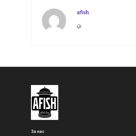
afish
За нас