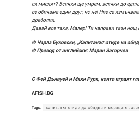
си мислят? Всички ще умрем, всички до един;
се обичаме един друг, но не! Ние се измъчвам
дреболии.
Давай все така, Малер! Ти направи тази нощ п
© Чарлз Буковски, „Капитанът отиде на обяд
© Превод от английски: Марин Загорчев
С Фей Дънауей и Мики Рурк, които играят гл
AFISH.BG
Tags:
капитанът отиде да обядва и моряците завз