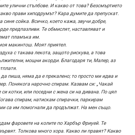
ните улични стълбове. И какво от това? Безсмъртието
какво прави хиподрумът? Кара думите да препускат.
 синя сойка. Всичко, което кажа, звучи добре,
рде предпазливи. Те обмислят, наставляват и
немат пламъка им.
 моя макинтош. Моят приятел.
здуха с такава лекота, защото рискува, а това
лжителни, мощни акорди. Благодаря ти, Малер, аз
отплатя.
 да пиша, няма да е прекалено; то просто ми идва и
лер. Понякога нарочно спирам. Казвам си: „Чакай
 си котки, или поседни с жена си на дивана. По цял
 Тогава спирам, натискам спирачки, паркирам
 ми са им помогнали да продължат. На мен също.
ждам фаровете на колите по Харбър Фриуей. Те
 вървят. Толкова много хора. Какво ли правят? Какво