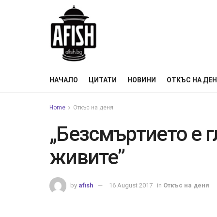
НАЧАЛО
ЦИТАТИ
НОВИНИ
ОТКЪС НА ДЕ
Home
Откъс на деня
„Безсмъртието е 
живите”
by
afish
16 August 2017
in
Откъс на деня