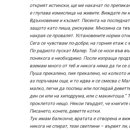
открият истински, ще ме накачат по препика
е глупава измислица на живите. Виждате ли 
Вдъхновение и късмет. Песента на последната
защото като пиша, рискувам. Мнозина са твъ
накрая се провалят. Установените норми от
Сега се чувствам по-добре, на горния етаж с
По радиото пускат Малер. Той се носи във въ
понякога е необходимо. После изпраща продъ
вземам много от теб и никога няма да ти се 
Пуша прекалено, пия прекалено, но колкото и
аз поръчвам още, и то идва и се смесва с Ма
малко, легни да поспиш или погледай деветте
ден си или на хиподрума, или с макинтоша.”
проклетото нещо. Някои твърдят, че книгите
Писането, конете, деветте котки.
Тук имам балконче, вратата е отворена и ви
никога не спират, тези светлини – вървят ли,