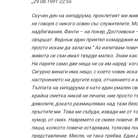
„
29.08.1991 22:55
Скучен ден на хиподрума, проклетият ми живо
не говоря с никого освен със служителите. М
надбягвания, Фанти – на покер, Достоевски –
свършат. Веднъж един приятел комарджия ми 
просто искам да залагам.” Аз изпитвам повеч
живота си съм имал твърде малко. Знам как с
На парите само две неща не са им наред: ког
Сигурно винаги има нещо, с което човек иск
настроението на другите хора, отчаянието и к
Тълпата на хиподрума е като един умален свя
крайна сметка никой не печели, ние просто т
дяволите, докато размишлявах над тази безс
пръстите ми. Това ме събуди, извади ме от т
хумор, от смях. Навремето се смеех повече. В
пиша; колкото повече остарявам, толкова по
представление. Мисля, че така трябва. Един 