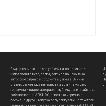
Съдържанието на този уеб сайт и технологиите,
И
използвани в него, са под закрила на Закона за
пу
авторското право и сродните му права. Всички
Н
статии, репортажи, интервюта и други текстови,
ст
графични и видео материали, публикувани в сайта, са
ht
собственост на AFISH.BG, освен ако изрично е
посочено друго. Допуска се публикуване на текстови
материали само след писмено съгласие на AFISH.BG,