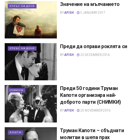
Значение на мълчанието
ОТКЪС НА ДЕНЯ
BY
AFISH
5 JANUARY 2017
Преди да оправи роклята си
ОТКЪС НА ДЕНЯ
BY
AFISH
22 DECEMBER 2016
Преди 50 години Труман
НОВИНИ
Капоти организира най-
доброто парти (СНИМКИ)
BY
AFISH
25 NOVEMBER 2016
Труман Капоти – сбъднати
КНИГИ
молитви в шепа прах