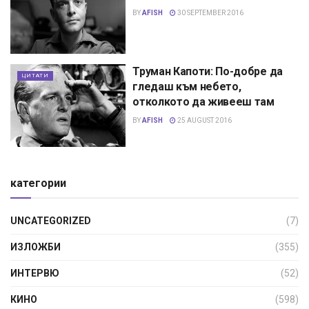
BY
AFISH
30 SEPTEMBER 2016
Труман Капоти: По-добре да
ЦИТАТИ
гледаш към небето,
отколкото да живееш там
BY
AFISH
25 AUGUST 2016
категории
UNCATEGORIZED
(7)
ИЗЛОЖБИ
(355)
ИНТЕРВЮ
(52)
КИНО
(598)