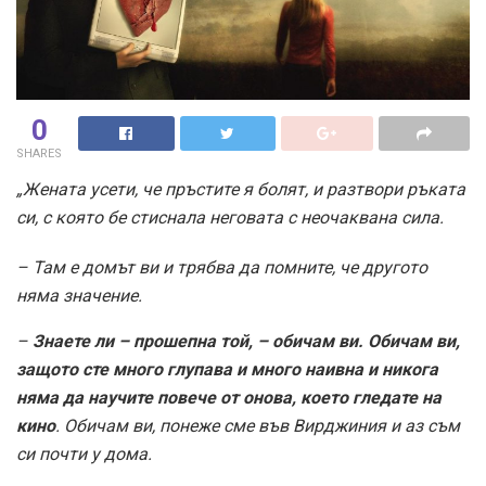
0
SHARES
„Жената усети, че пръстите я болят, и разтвори ръката
си, с която бе стиснала неговата с неочаквана сила.
– Там е домът ви и трябва да помните, че другото
няма значение.
–
Знаете ли – прошепна той, – обичам ви. Обичам ви,
защото сте много глупава и много наивна и никога
няма да научите повече от онова, което гледате на
кино
. Обичам ви, понеже сме във Вирджиния и аз съм
си почти у дома.