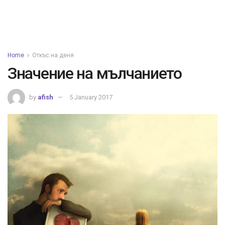
Home
Откъс на деня
Значение на мълчанието
by
afish
5 January 2017