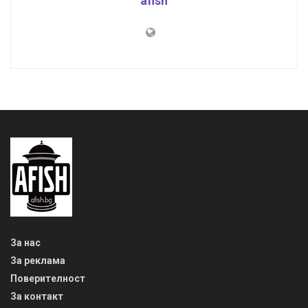
afish
За нас
За реклама
Поверителност
За контакт