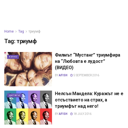
Home
Tag
триумф
Tag:
триумф
Филмът “Мустанг” триумфира
КИНО
на “Любовта е лудост”
(ВИДЕО)
BY
AFISH
5 SEPTEMBER 2016
Нелсън Мандела: Куражът не е
ЦИТАТИ
отсъствието на страх, а
триумфът над него!
BY
AFISH
18 JULY 2016