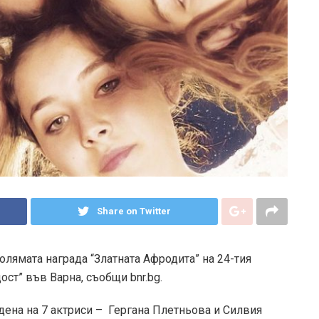
Share on Twitter
лямата награда “Златната Афродита” на 24-тия
т” във Варна, съобщи bnr.bg.
дена на 7 актриси – Гергана Плетньова и Силвия