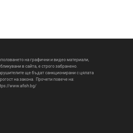
зползването на графични и видео материали,
бликувани в сайта, е строго забранено.
арушителите ще бъдат санкционирани с цялата
рогост на закона. Прочети повече на:
tps://www.afish.bg/