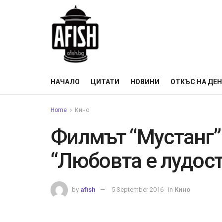
НАЧАЛО
ЦИТАТИ
НОВИНИ
ОТКЪС НА ДЕ
Home
Кино
Филмът “Мустанг”
“Любовта е лудос
by
afish
5 September 2016
in
Кино