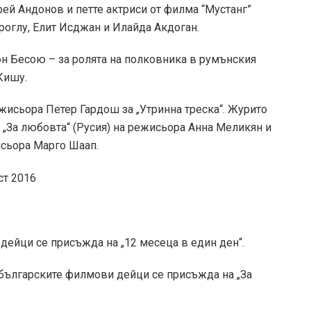
ей Андонов и петте актриси от филма “Мустанг”
роглу, Елит Исджан и Илайда Акдоган.
н Бесою – за ролята на полковника в румънския
Кишу.
жисьора Петер Гардош за „Утринна треска“. Журито
„За любовта“ (Русия) на режисьора Анна Меликян и
исьора Марго Шаап.
дейци се присъжда на „12 месеца в един ден“.
 българските филмови дейци се присъжда на „За