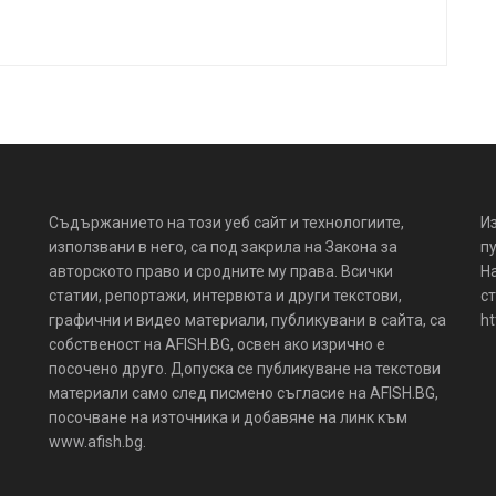
Съдържанието на този уеб сайт и технологиите,
И
използвани в него, са под закрила на Закона за
пу
авторското право и сродните му права. Всички
Н
статии, репортажи, интервюта и други текстови,
ст
графични и видео материали, публикувани в сайта, са
ht
собственост на AFISH.BG, освен ако изрично е
посочено друго. Допуска се публикуване на текстови
материали само след писмено съгласие на AFISH.BG,
посочване на източника и добавяне на линк към
www.afish.bg.