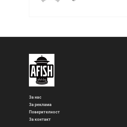
За нас
За реклама
Поверителност
За контакт