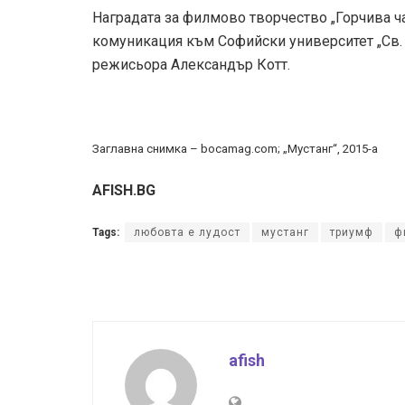
Наградата за филмово творчество „Горчива ч
комуникация към Софийски университет „Св. 
режисьора Александър Котт.
Заглавна снимка – bocamag.com; „Мустанг“, 2015-а
AFISH.BG
Tags:
любовта е лудост
мустанг
триумф
ф
afish