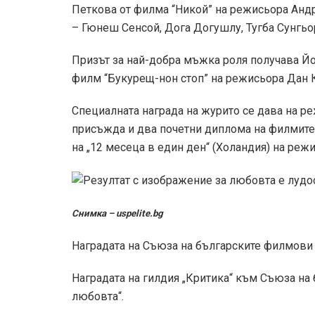
Петкова от филма “Никой” на режисьора Андр
– Гюнеш Сенсой, Дога Догушлу, Тугба Сунгьо
Призът за най-добра мъжка роля получава Йо
филм “Букурещ-нон стоп” на режисьора Дан 
Специалната награда на журито се дава на ре
присъжда и два почетни диплома на филмите 
на „12 месеца в един ден“ (Холандия) на реж
Снимка – uspelite.bg
Наградата на Съюза на българските филмови 
Наградата на гилдия „Критика“ към Съюза на
любовта“.