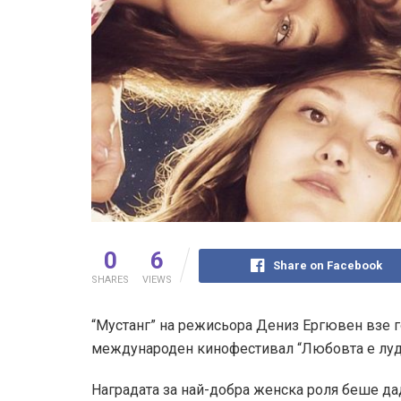
0
6
Share on Facebook
SHARES
VIEWS
“Мустанг” на режисьора Дениз Ергювен взе го
международен кинофестивал “Любовта е лудос
Наградата за най-добра женска роля беше да