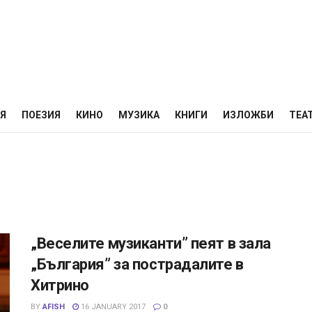
НЯ
ПОЕЗИЯ
КИНО
МУЗИКА
КНИГИ
ИЗЛОЖБИ
ТЕА
„Веселите музиканти” пеят в зала
„България” за пострадалите в
Хитрино
BY
AFISH
16 JANUARY 2017
0