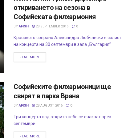
откриването на сезона в
Софийската филхармония
BY
AFISH
28 SEPTEMBER 2016
0
Красивото сопрано Александра Любчански е солист
на концерта на 30 септември в зала „България”
READ MORE
Софийските филхармоници ще
свирят в парка Врана
BY
AFISH
28 AUGUST 2016
0
Три концерта под открито небе се очакват през
септември
READ MORE