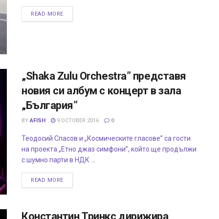
READ MORE
„Shaka Zulu Orchestra” представя
новия си албум с концерт в зала
„България”
BY
AFISH
9 OCTOBER 2016
0
Теодосий Спасов и „Космическите гласове” са гости
на проекта „Етно джаз симфони”, който ще продължи
с шумно парти в НДК ...
READ MORE
Константин Тринкс дирижира