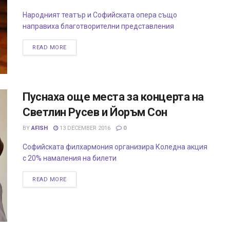
Народният театър и Софийската опера също
направиха благотворителни представления
READ MORE
Пуснаха още места за концерта на
Светлин Русев и Йоръм Сон
BY
AFISH
13 DECEMBER 2016
0
Софийската филхармония организира Коледна акция
с 20% намаления на билети
READ MORE