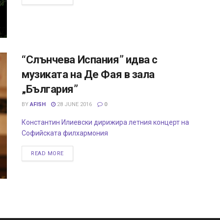
“Слънчева Испания” идва с
музиката на Де Фая в зала
„България”
BY
AFISH
28 JUNE 2016
0
Константин Илиевски дирижира летния концерт на
Софийската филхармония
READ MORE