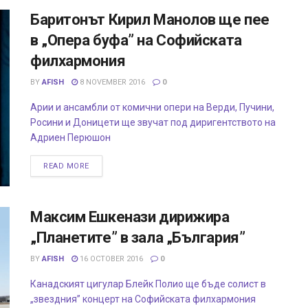
Баритонът Кирил Манолов ще пее
в „Опера буфа” на Софийската
филхармония
BY
AFISH
8 NOVEMBER 2016
0
Арии и ансамбли от комични опери на Верди, Пучини,
Росини и Доницети ще звучат под диригентството на
Адриен Перюшон
READ MORE
Максим Ешкенази дирижира
„Планетите” в зала „България”
BY
AFISH
16 OCTOBER 2016
0
Канадският цигулар Блейк Полио ще бъде солист в
„звездния” концерт на Софийската филхармония