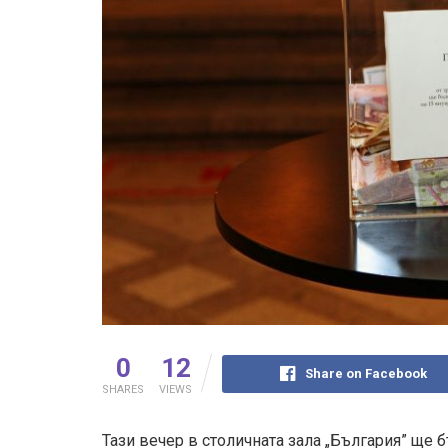
0
12
Share on Facebook
SHARES
VIEWS
Тази вечер в столичната зала „България” ще 