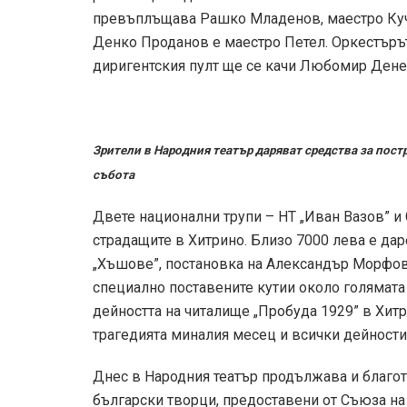
превъплъщава Рашко Младенов, маестро Куче
Денко Проданов е маестро Петел. Оркестърът 
диригентския пулт ще се качи Любомир Ден
Зрители в Народния театър даряват средства за пост
събота
Двете национални трупи – НТ „Иван Вазов” и
страдащите в Хитрино. Близо 7000 лева е да
„Хъшове”, постановка на Александър Морфов,
специално поставените кутии около голямата
дейността на читалище „Пробуда 1929” в Хитр
трагедията миналия месец и всички дейности 
Днес в Народния театър продължава и благо
български творци, предоставени от Съюза на