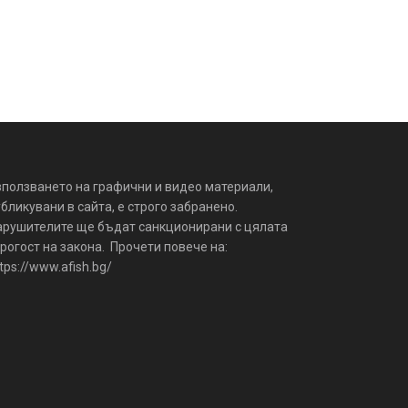
зползването на графични и видео материали,
бликувани в сайта, е строго забранено.
арушителите ще бъдат санкционирани с цялата
рогост на закона. Прочети повече на:
tps://www.afish.bg/