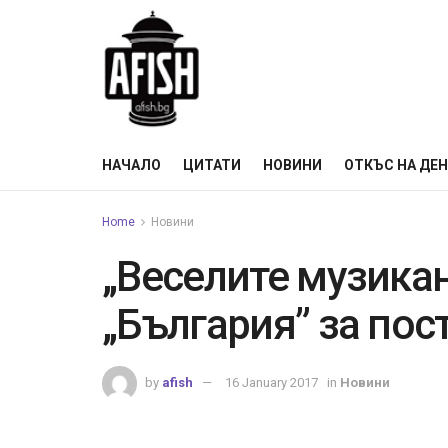
НАЧАЛО
ЦИТАТИ
НОВИНИ
ОТКЪС НА ДЕ
Home
Новини
„Веселите музикан
„България” за пос
by
afish
16 January 2017
in
Новини