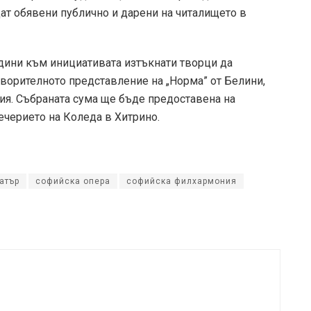
дат обявени публично и дарени на читалището в
дини към инициативата изтъкнати творци да
творителното представление на „Норма” от Белини,
ния. Събраната сума ще бъде предоставена на
вечерието на Коледа в Хитрино.
атър
софийска опера
софийска филхармония