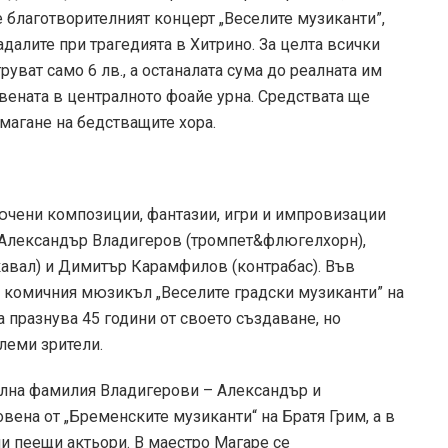
е благотворителният концерт „Веселите музиканти”,
адалите при трагедията в Хитрино. За целта всички
руват само 6 лв., а останалата сума до реалната им
вената в централното фоайе урна. Средствата ще
магане на бедстващите хора.
лючени композиции, фантазии, игри и импровизации
, Александър Владигеров (тромпет&флюгелхорн),
кавал) и Димитър Карамфилов (контрабас). Във
от комичния мюзикъл „Веселите градски музиканти” на
 празнува 45 години от своето създаване, но
леми зрители.
ална фамилия Владигерови – Александър и
овена от „Бременските музиканти“ на Братя Грим, а в
ни пеещи актьори. В маестро Магаре се