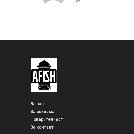
За нас
За реклама
Поверителност
За контакт