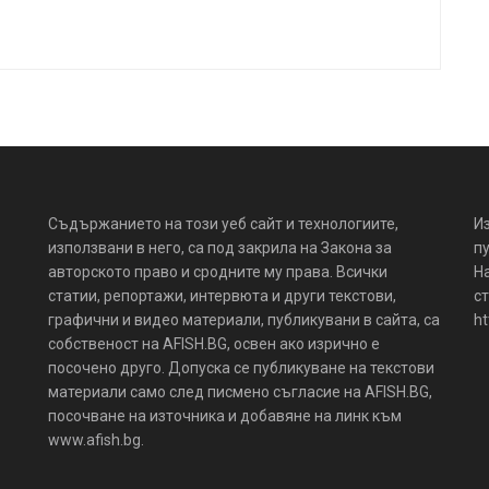
Съдържанието на този уеб сайт и технологиите,
И
използвани в него, са под закрила на Закона за
пу
авторското право и сродните му права. Всички
Н
статии, репортажи, интервюта и други текстови,
ст
графични и видео материали, публикувани в сайта, са
ht
собственост на AFISH.BG, освен ако изрично е
посочено друго. Допуска се публикуване на текстови
материали само след писмено съгласие на AFISH.BG,
посочване на източника и добавяне на линк към
www.afish.bg.