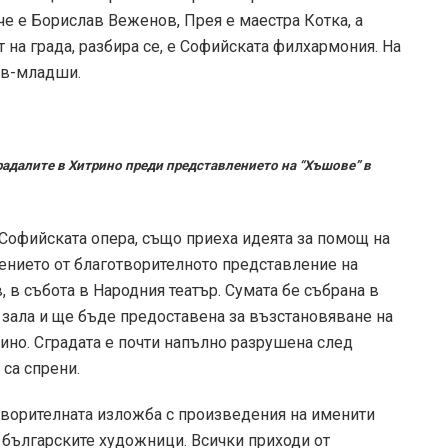
 е Борислав Веженов, Прея е маестра Котка, а
на града, разбира се, е Софийската филхармония. На
ев-младши.
радалите в Хитрино преди представлението на “Хъшове” в
 Софийската опера, също приеха идеята за помощ на
рението от благотворителното представление на
 в събота в Народния театър. Сумата бе събрана в
 зала и ще бъде предоставена за възстановяване на
ино. Сградата е почти напълно разрушена след
са спрени.
творителната изложба с произведения на именити
 българските художници. Всички приходи от