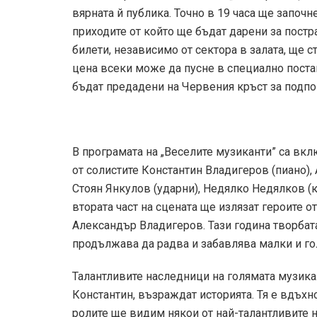
вярната й публика. Точно в 19 часа ще започн
приходите от който ще бъдат дарени за постр
билети, независимо от сектора в залата, ще ст
цена всеки може да пусне в специално поста
бъдат предадени на Червения кръст за подпо
В програмата на „Веселите музиканти” са вк
от солистите Константин Владигеров (пиано)
Стоян Янкулов (ударни), Недялко Недялков (
втората част на сцената ще излязат героите 
Александър Владигеров. Тази година творбата
продължава да радва и забавлява малки и го
Талантливите наследници на голямата музик
Константин, възраждат историята. Тя е вдъхн
ролите ще видим някои от най-талантливите 