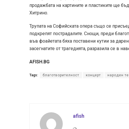
продажбата на картините и пластиките ще бъ
Хитрино.
Трупата на Софийската опера също се присъе
подкрепят пострадалите. Снощи, преди благо
във фоайетата бяха поставени кутии за даре
засегнатите от трагедията, разразила се в на
AFISH.BG
Tags:
благотворителност
концерт
народен те
afish