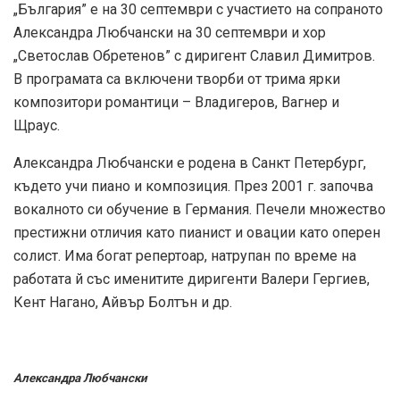
„България” е на 30 септември с участието на сопраното
Александра Любчански на 30 септември и хор
„Светослав Обретенов” с диригент Славил Димитров.
В програмата са включени творби от трима ярки
композитори романтици – Владигеров, Вагнер и
Щраус.
Александра Любчански е родена в Санкт Петербург,
където учи пиано и композиция. През 2001 г. започва
вокалното си обучение в Германия. Печели множество
престижни отличия като пианист и овации като оперен
солист. Има богат репертоар, натрупан по време на
работата й със именитите диригенти Валери Гергиев,
Кент Нагано, Айвър Болтън и др.
Александра Любчански