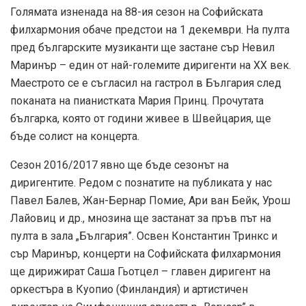
Голямата изненада на 88-ия сезон на Софийската
филхармония обаче предстои на 1 декември. На пулта
пред българските музиканти ще застане сър Невил
Маринър – един от най-големите диригенти на ХХ век.
Маестрото се е съгласил на гастрол в България след
поканата на пианистката Мария Принц. Прочутата
българка, която от години живее в Швейцария, ще
бъде солист на концерта.
Сезон 2016/2017 явно ще бъде сезонът на
диригентите. Редом с познатите на публиката у нас
Павел Балев, Жан-Бернар Помие, Ари ван Бейк, Урош
Лайовиц и др., мнозина ще застанат за пръв път на
пулта в зала „България”. Освен Константин Тринкс и
сър Маринър, концерти на Софийската филхармония
ще дирижират Саша Гьотцел – главен диригент на
оркестъра в Куопио (Финландия) и артистичен