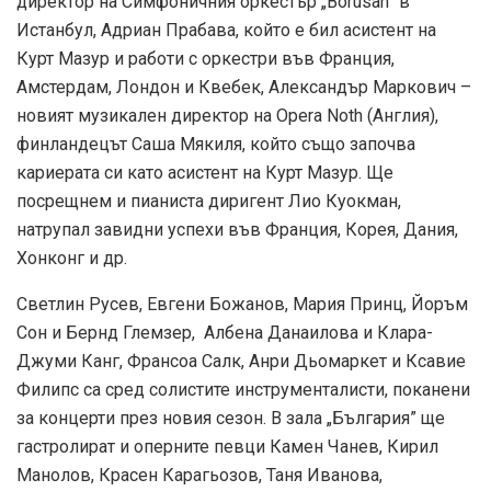
директор на Симфоничния оркестър „Borusan” в
Истанбул, Адриан Прабава, който е бил асистент на
Курт Мазур и работи с оркестри във Франция,
Амстердам, Лондон и Квебек, Александър Маркович –
новият музикален директор на Opera Noth (Англия),
финландецът Саша Мякиля, който също започва
кариерата си като асистент на Курт Мазур. Ще
посрещнем и пианиста диригент Лио Куокман,
натрупал завидни успехи във Франция, Корея, Дания,
Хонконг и др.
Светлин Русев, Евгени Божанов, Мария Принц, Йоръм
Сон и Бернд Глемзер, Албена Данаилова и Клара-
Джуми Канг, Франсоа Салк, Анри Дьомаркет и Ксавие
Филипс са сред солистите инструменталисти, поканени
за концерти през новия сезон. В зала „България” ще
гастролират и оперните певци Камен Чанев, Кирил
Манолов, Красен Карагьозов, Таня Иванова,