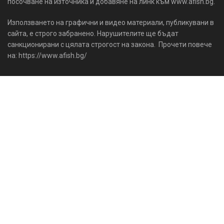
посочване на източника и добавяне на линк към www.afish.bg.
Използването на графични и видео материали, публикувани в
сайта, е строго забранено. Нарушителите ще бъдат
санкционирани с цялата строгост на закона. Прочети повече
на: https://www.afish.bg/