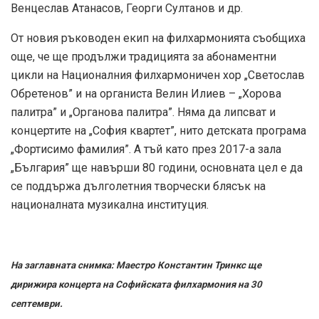
Венцеслав Атанасов, Георги Султанов и др.
От новия ръководен екип на филхармонията съобщиха
още, че ще продължи традицията за абонаментни
цикли на Националния филхармоничен хор „Светослав
Обретенов” и на органиста Велин Илиев – „Хорова
палитра” и „Органова палитра”. Няма да липсват и
концертите на „София квартет”, нито детската програма
„Фортисимо фамилия”. А тъй като през 2017-а зала
„България” ще навърши 80 години, основната цел е да
се поддържа дълголетния творчески блясък на
националната музикална институция.
На заглавната снимка: Маестро Константин Тринкс ще
дирижира концерта на Софийската филхармония на 30
септември.