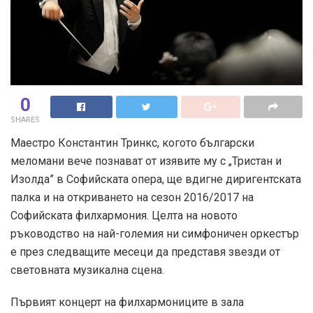
0
SHARES
Маестро Константин Тринкс, когото български
меломани вече познават от изявите му с „Тристан и
Изолда” в Софийската опера, ще вдигне диригентската
палка и на откриването на сезон 2016/2017 на
Софийската филхармония. Целта на новото
ръководство на най-големия ни симфоничен оркестър
е през следващите месеци да представя звезди от
световната музикална сцена.
Първият концерт на филхармониците в зала