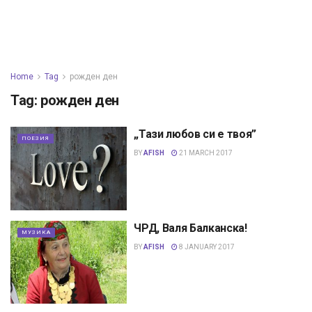
Home
Tag
рожден ден
Tag:
рожден ден
„Тази любов си е твоя”
ПОЕЗИЯ
BY
AFISH
21 MARCH 2017
ЧРД, Валя Балканска!
МУЗИКА
BY
AFISH
8 JANUARY 2017