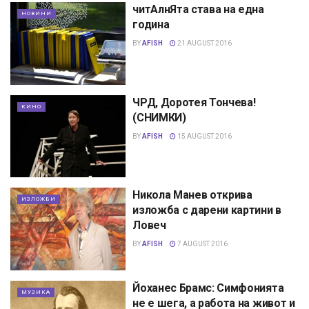
читАлнЯта става на една
НОВИНИ
година
BY
AFISH
21 AUGUST 2016
ЧРД, Доротея Тончева!
КИНО
(СНИМКИ)
BY
AFISH
15 AUGUST 2016
Никола Манев открива
ИЗЛОЖБИ
изложба с дарени картини в
Ловеч
BY
AFISH
7 AUGUST 2016
Йоханес Брамс: Симфонията
МУЗИКА
не е шега, а работа на живот и