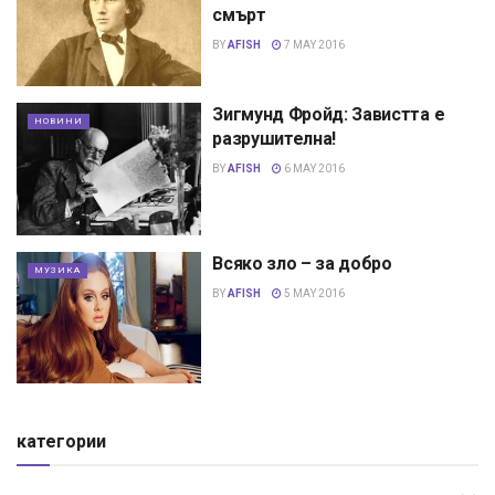
смърт
BY
AFISH
7 MAY 2016
Зигмунд Фройд: Завистта е
НОВИНИ
разрушителна!
BY
AFISH
6 MAY 2016
Всяко зло – за добро
МУЗИКА
BY
AFISH
5 MAY 2016
категории