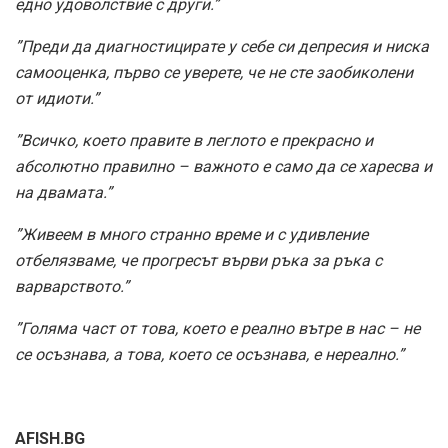
едно удоволствие с други.”
”Преди да диагностицирате у себе си депресия и ниска
самооценка, първо се уверете, че не сте заобиколени
от идиоти.”
”Всичко, което правите в леглото е прекрасно и
абсолютно правилно – важното е само да се харесва и
на двамата.”
”Живеем в много странно време и с удивление
отбелязваме, че прогресът върви ръка за ръка с
варварството.”
”Голяма част от това, което е реално вътре в нас – не
се осъзнава, а това, което се осъзнава, е нереално.”
AFISH.BG