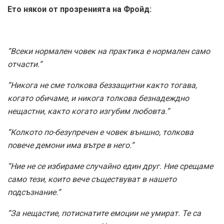
Ето някои от прозренията на Фройд:
”Всеки нормален човек на практика е нормален само
отчасти.”
”Никога не сме толкова беззащитни както тогава,
когато обичаме, и никога толкова безнадеждно
нещастни, както когато изгубим любовта.”
”Колкото по-безупречен е човек външно, толкова
повече демони има вътре в него.”
”Ние не се избираме случайно един друг. Ние срещаме
само тези, които вече съществуват в нашето
подсъзнание.”
”За нещастие, потиснатите емоции не умират. Те са