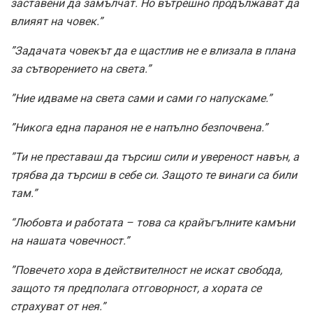
заставени да замълчат. Но вътрешно продължават да
влияят на човек.”
”Задачата човекът да е щастлив не е влизала в плана
за сътворението на света.”
”Ние идваме на света сами и сами го напускаме.”
”Никога една параноя не е напълно безпочвена.”
”Ти не преставаш да търсиш сили и увереност навън, а
трябва да търсиш в себе си. Защото те винаги са били
там.”
“Любовта и работата – това са крайъгълните камъни
на нашата човечност.”
”Повечето хора в действителност не искат свобода,
защото тя предполага отговорност, а хората се
страхуват от нея.”