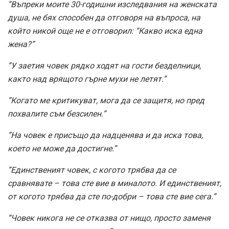
”Въпреки моите 30-годишни изследвания на женската
душа, не бях способен да отговоря на въпроса, на
който никой още не е отговорил: “Какво иска една
жена?”
”У заетия човек рядко ходят на гости безделници,
както над врящото гърне мухи не летят.”
”Когато ме критикуват, мога да се защитя, но пред
похвалите съм безсилен.”
”На човек е присъщо да надценява и да иска това,
което не може да достигне.”
”Единственият човек, с когото трябва да се
сравнявате – това сте вие в миналото. И единственият,
от когото трябва да сте по-добри – това сте вие сега.”
”Човек никога не се отказва от нищо, просто заменя