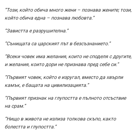
”Този, който обича много жени – познава жените; този,
който обича една – познава любовта.”
”Завистта е разрушителна.”
”Сънищата са царският път в безсъзнанието.”
”Всеки човек има желания, които не споделя с другите,
и желания, които дори не признава пред себе си.”
”Първият човек, който е изругал, вместо да хвърли
камък, е бащата на цивилизацията.”
”Първият признак на глупостта е пълното отсъствие
на срам.”
”Нищо в живота не излиза толкова скъпо, както
болестта и глупостта.”