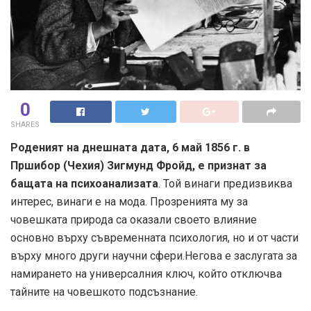
0
SHARES
Роденият на днешната дата, 6 май 1856 г. в
Пршибор (Чехия) Зигмунд Фройд, е признат за
бащата на психоанализата
. Той винаги предизвиква
интерес, винаги е на мода. Прозренията му за
човешката природа са оказали своето влияние
основно върху съвременната психология, но и от части
върху много други научни сфери.Негова е заслугата за
намирането на универсалния ключ, който отключва
тайните на човешкото подсъзнание.