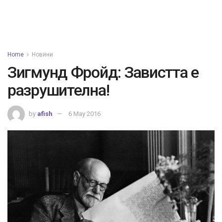
Home
Новини
Зигмунд Фройд: Завистта е
разрушителна!
by
afish
6 May 2016