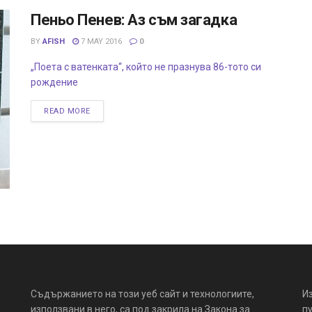
Пеньо Пенев: Аз съм загадка
BY
AFISH
7 MAY 2016
0
„Поета с ватенката“, който не празнува 86-тото си
рождение
READ MORE
Съдържанието на този уеб сайт и технологиите,
И
използвани в него, са под закрила на Закона за
пу