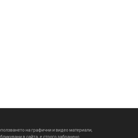
зползването на графични и видео материали,
бликувани в сайта, е строго забранено.