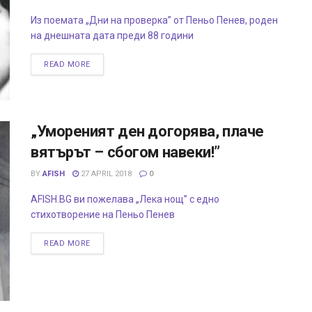
Из поемата „Дни на проверка” от Пеньо Пенев, роден
на днешната дата преди 88 години
READ MORE
„Умореният ден догорява, плаче
вятърът – сбогом навеки!”
BY
AFISH
27 APRIL 2018
0
AFISH.BG ви пожелава „Лека нощ” с едно
стихотворение на Пеньо Пенев
READ MORE