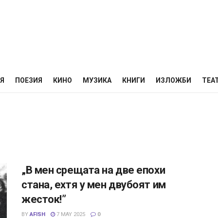
НЯ
ПОЕЗИЯ
КИНО
МУЗИКА
КНИГИ
ИЗЛОЖБИ
ТЕА
„В мен срещата на две епохи
стана, ехтя у мен двубоят им
жесток!”
BY
AFISH
7 MAY 2025
0