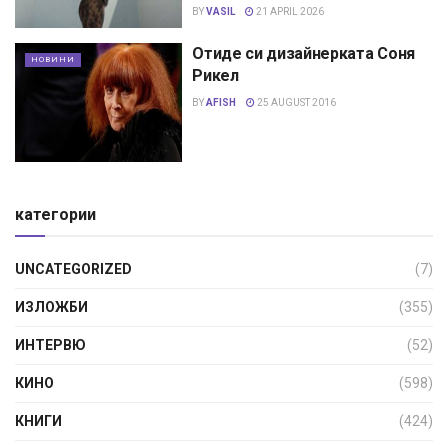
BY
VASIL
21 APRIL 2026
Отиде си дизайнерката Соня
НОВИНИ
Рикел
BY
AFISH
25 AUGUST 2016
категории
UNCATEGORIZED
(7)
ИЗЛОЖБИ
(355)
ИНТЕРВЮ
(52)
КИНО
(598)
КНИГИ
(424)