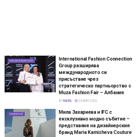
International Fashion Connection
UNCATEGORIZED
Group разширява
международното си
присъствие чрез
стратегическо партньорство с
Muza Fashion Fair – Албания
BY
VASIL
20 MAY 2026
Мила Захариева и IFC с
НОВИНИ
ексклузивно модно събитие –
представяне на дизайнерския
бранд Maria Kamisheva Couture