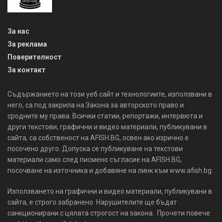
За нас
За реклама
Поверителност
За контакт
Съдържанието на този уеб сайт и технологиите, използвани в
него, са под закрила на Закона за авторското право и
сродните му права. Всички статии, репортажи, интервюта и
други текстови, графични и видео материали, публикувани в
сайта, са собственост на AFISH.BG, освен ако изрично е
посочено друго. Допуска се публикуване на текстови
материали само след писмено съгласие на AFISH.BG,
посочване на източника и добавяне на линк към www.afish.bg.
Използването на графични и видео материали, публикувани в
сайта, е строго забранено. Нарушителите ще бъдат
санкционирани с цялата строгост на закона. Прочети повече