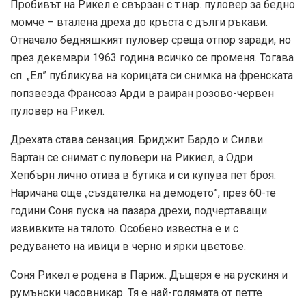
Пробивът на Рикел е свързан с т.нар. пуловер за бедно
момче – вталена дреха до кръста с дълги ръкави.
Отначало бедняшкият пуловер среща отпор заради, но
през декември 1963 година всичко се променя. Тогава
сп. „Ел” публикува на корицата си снимка на френската
попзвезда Франсоаз Арди в раиран розово-червен
пуловер на Рикел.
Дрехата става сензация. Бриджит Бардо и Силви
Вартан се снимат с пуловери на Рикиел, а Одри
Хепбърн лично отива в бутика и си купува пет броя.
Наричана още „създателка на демодето”, през 60-те
години Соня пуска на пазара дрехи, подчертаващи
извивките на тялото. Особено известна е и с
редуването на ивици в черно и ярки цветове.
Соня Рикел е родена в Париж. Дъщеря е на рускиня и
румънски часовникар. Тя е най-голямата от петте