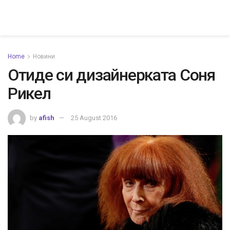
Home
Новини
Отиде си дизайнерката Соня
Рикел
by
afish
25 August 2016