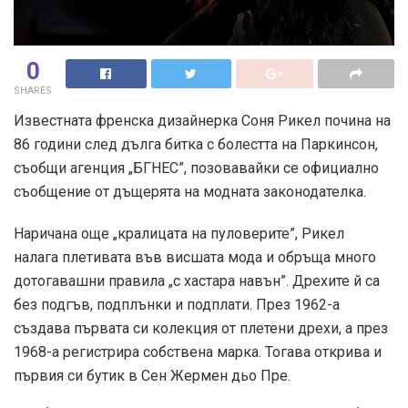
0
SHARES
Известната френска дизайнерка Соня Рикел почина на
86 години след дълга битка с болестта на Паркинсон,
съобщи агенция „БГНЕС”, позовавайки се официално
съобщение от дъщерята на модната законодателка.
Наричана още „кралицата на пуловерите”, Рикел
налага плетивата във висшата мода и обръща много
дотогавашни правила „с хастара навън”. Дрехите й са
без подгъв, подплънки и подплати. През 1962-а
създава първата си колекция от плетени дрехи, а през
1968-а регистрира собствена марка. Тогава открива и
първия си бутик в Сен Жермен дьо Пре.