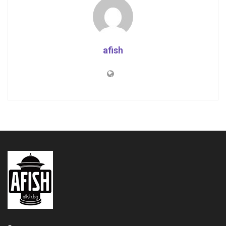
afish