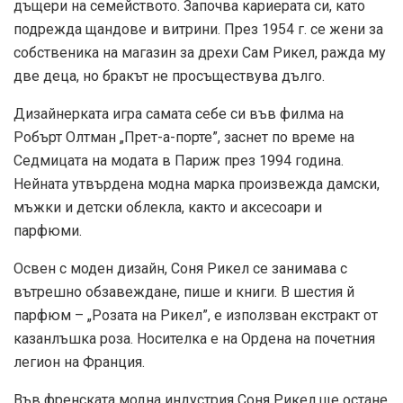
дъщери на семейството. Започва кариерата си, като
подрежда щандове и витрини. През 1954 г. се жени за
собственика на магазин за дрехи Сам Рикел, ражда му
две деца, но бракът не просъществува дълго.
Дизайнерката игра самата себе си във филма на
Робърт Олтман „Прет-а-порте”, заснет по време на
Седмицата на модата в Париж през 1994 година.
Нейната утвърдена модна марка произвежда дамски,
мъжки и детски облекла, както и аксесоари и
парфюми.
Освен с моден дизайн, Соня Рикел се занимава с
вътрешно обзавеждане, пише и книги. В шестия й
парфюм – „Розата на Рикел”, е използван екстракт от
казанлъшка роза. Носителка е на Ордена на почетния
легион на Франция.
Във френската модна индустрия Соня Рикел ще остане