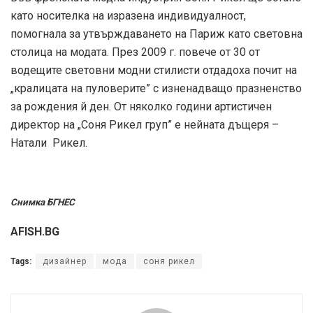
като носителка на изразена индивидуалност,
помогнала за утвърждаването на Париж като световна
столица на модата. През 2009 г. повече от 30 от
водещите световни модни стилисти отдадоха почит на
„кралицата на пуловерите” с изненадващо празненство
за рождения й ден. От няколко години артистичен
директор на „Соня Рикел груп” е нейната дъщеря –
Натали Рикел.
Снимка БГНЕС
AFISH.BG
Tags:
дизайнер
мода
соня рикел