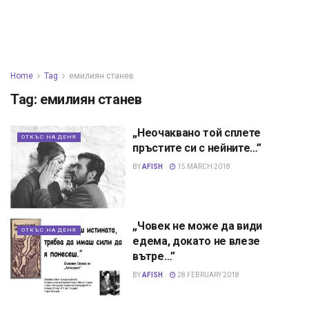
Home
Tag
емилиян станев
Tag:
емилиян станев
„Неочаквано той сплете
ОТКЪС НА ДЕНЯ
пръстите си с нейните…”
BY
AFISH
15 MARCH 2018
„Човек не може да види
ОТКЪС НА ДЕНЯ
едема, докато не влезе
вътре…”
BY
AFISH
28 FEBRUARY 2018