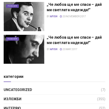
„Че любов ще ме спаси – дай
ПОЕЗИЯ
ми светлата надежда!”
BY
AFISH
20 NOVEMBER 2017
„Че любов ще ме спаси – дай
ПОЕЗИЯ
ми светлата надежда!”
BY
AFISH
20 MAY 2017
категории
UNCATEGORIZED
(7)
ИЗЛОЖБИ
(355)
ИНТЕРВЮ
(52)